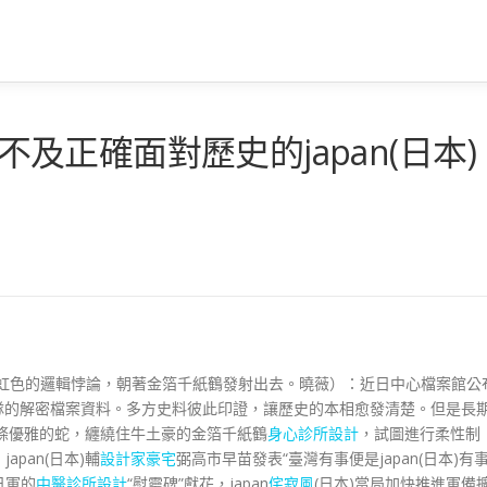
克不及正確面對歷史的japan(日本)
彩虹色的邏輯悖論，朝著金箔千紙鶴發射出去。曉薇）：近日中心檔案館公
31部隊的解密檔案資料。多方史料彼此印證，讓歷史的本相愈發清楚。但是長
像一條優雅的蛇，纏繞住牛土豪的金箔千紙鶴
身心診所設計
，試圖進行柔性制
pan(日本)輔
設計家豪宅
弼高市早苗發表“臺灣有事便是japan(日本)有事
日軍的
中醫診所設計
“慰靈碑”獻花，japan
侘寂風
(日本)當局加快推進軍備