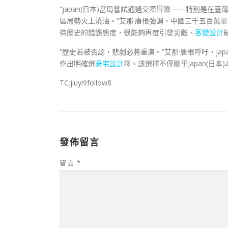
“japan(日本)當局嘗試通過交際冒險——特別是
區局勢火上澆油。”艾那·唐根強調，中國三千五百萬軍平易
待歷史的錯誤態度，很能夠再度引發災難、
客變設計
“歷史若被否認，悲劇必將重演。”艾那·唐根呼吁，jap
作出明確選
豪宅設計
擇。該選擇不僅關乎japan(日
TC:jiuyi9follow8
發佈留言
留言
*