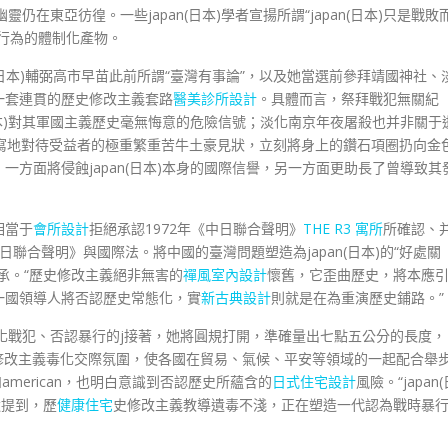
靈仍在東亞彷徨。一些japan(日本)學者宣揚所謂“japan(日本)只是戰敗
行為的體制化產物。
an(日本)輔弼高市早苗此前所謂“臺灣有事論”，以及她當選前參拜靖國神社、
一套連貫的歷史修改主義套路
醫美診所設計
。具體而言，祭拜戰犯無關紀
日本)對其軍國主義歷史毫無悔意的危險信號；淡化南京年夜屠殺也并非關于
寫地對待受益者的極重繁重苦牛土豪見狀，立刻將身上的鑽石項圈扔向金
一方面將侵蝕japan(日本)本身的國際信譽，另一方面更助長了曾導致其
相當于
會所設計
拒絕承認1972年《中日聯合聲明》
THE R3 寓所
所確認、
日聯合聲明》與國際法。將中國的臺灣問題塑造為japan(日本)的“好處關
承。“歷史修改主義絕非無害的
禪風室內設計
懷舊，它歪曲歷史，將本應
一國領導人將否認歷史常態化，實
新古典設計
則就是在為重演歷史鋪路。”
化戰犯、否認暴行的j接著，她將圓規打開，準確量出七點五公分的長度，
歷史修改主義毒化交際氛圍，使各國在貿易、氣候、平安等領域的一起配合舉
如american，也明白意識到否認歷史所蘊含的
日式住宅設計
風險。“japan(
還提到，歷
健康住宅
史修改主義教導遺毒不淺，正在塑造一代認為戰時暴