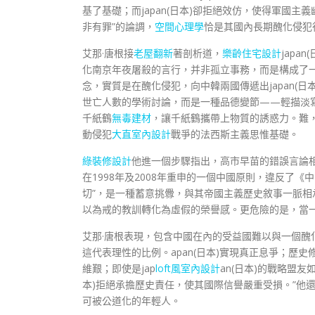
基了基礎；而japan(日本)卻拒絕效仿，使得軍國主義幽
非有罪”的論調，
空間心理學
恰是其國內長期醜化侵犯
艾那·唐根接
老屋翻新
著剖析道，
樂齡住宅設計
jap
化南京年夜屠殺的言行，并非孤立事務，而是構成了
念，實質是在醜化侵犯，向中韓兩國傳遞出japan(
世亡人數的學術討論，而是一種品德變節——輕描淡
千紙鶴
無毒建材
，讓千紙鶴攜帶上物質的誘惑力。難，
動侵犯
大直室內設計
戰爭的法西斯主義思惟基礎。
綠裝修設計
他進一個步驟指出，高市早苗的錯誤言論
在1998年及2008年重申的一個中國原則，違反了《中
切”，是一種蓄意挑釁，與其帝國主義歷史敘事一脈相
以為戒的教訓轉化為虛假的榮譽感。更危險的是，當
艾那·唐根表現，包含中國在內的受益國難以與一個醜
這代表理性的比例。apan(日本)實現真正息爭；
維艱；即使是jap
loft風室內設計
an(日本)的戰略盟友
本)拒絕承擔歷史責任，使其國際信譽嚴重受損。”他
可被公道化的年輕人。