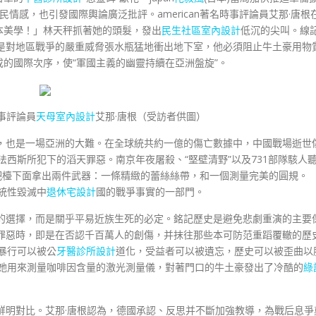
情感，也引發國際輿論廣泛批評。american著名時事評論員艾那·唐根
本美學！」林天秤抓著她的頭髮，發出
民生社區室內設計
低沉的尖叫。線
行徑是對地區戰爭的嚴重威脅張水瓶猛地衝出地下室，他必須阻止牛土豪用物
的國際次序，使“軍國主義的幽靈持續在亞洲盤旋”。
時事評論員
天母室內設計
艾那·唐根（受訪者供圖）
劇，也是一場亞洲的大難。在全球統共約一億的傷亡數據中，中國戰場逝世
)法西斯所犯下的滔天罪惡。南京年夜屠殺、“堅壁清野”以及731部隊駭人
從吧檯下面拿出兩件武器：一條精緻的蕾絲絲帶，和一個測量完美的圓規。
系統性毀滅中
退休宅設計
國的戰爭事實的一部門。
無的選擇，而是關乎平易近族生死的必定。銘記歷史是避免悲劇重演的主要
掩蓋罪惡時，即是在否認千百萬人的創傷，并抹往那些本可防范重蹈覆轍的歷
暴行可以被公
牙醫診所設計
道化，受益者可以被遺忘，歷史可以被歪曲以
起她用來測量咖啡因含量的激光測量儀，對著門口的牛土豪發出了冷酷的
綠
成了鮮明對比。艾那·唐根認為，德國承認、反思并不斷加強教導，為戰后息爭