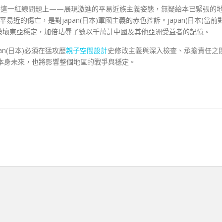
在臺灣這一紅線問題上——展現激進的平易近族主義姿態，無疑給本已緊張的
近的傷亡，是對japan(日本)軍國主義的赤色控訴。japan(日本)當前
破壞東亞穩定，加倍玷辱了數以千萬計中國及其他亞洲受益者的記憶。
an(日本)必須在猛攻歷
親子空間設計
史修改主義與深入檢查、承擔責任之
本)本身未來，也將影響整個地區的戰爭與穩定。