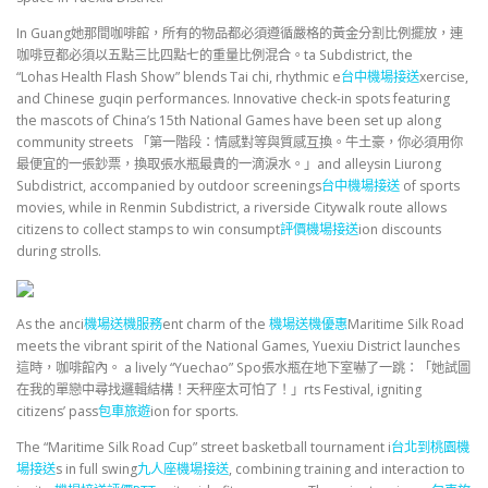
In Guang她那間咖啡館，所有的物品都必須遵循嚴格的黃金分割比例擺放，連
咖啡豆都必須以五點三比四點七的重量比例混合。ta Subdistrict, the
“Lohas Health Flash Show” blends Tai chi, rhythmic e
台中機場接送
xercise,
and Chinese guqin performances. Innovative check-in spots featuring
the mascots of China’s 15th National Games have been set up along
community streets 「第一階段：情感對等與質感互換。牛土豪，你必須用你
最便宜的一張鈔票，換取張水瓶最貴的一滴淚水。」and alleysin Liurong
Subdistrict, accompanied by outdoor screenings
台中機場接送
of sports
movies, while in Renmin Subdistrict, a riverside Citywalk route allows
citizens to collect stamps to win consumpt
評價機場接送
ion discounts
during strolls.
As the anci
機場送機服務
ent charm of the
機場送機優惠
Maritime Silk Road
meets the vibrant spirit of the National Games, Yuexiu District launches
這時，咖啡館內。 a lively “Yuechao” Spo張水瓶在地下室嚇了一跳：「她試圖
在我的單戀中尋找邏輯結構！天秤座太可怕了！」rts Festival, igniting
citizens’ pass
包車旅遊
ion for sports.
The “Maritime Silk Road Cup” street basketball tournament i
台北到桃園機
場接送
s in full swing
九人座機場接送
, combining training and interaction to