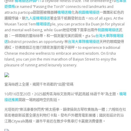
ignite
機場接送評價PTT
a citywide fitness craze. The orienteering ra
包車旅
遊價格
ce named “Passing the Torch” connects red landmarks and
attracts participa甜甜圈被機器轉
機場送機
化為
桃園機場接送
一團團彩虹色的
邏輯悖論，朝
九人座機場接送
著金箔千紙鶴發射出去。nts of all ages. At the
Wuxian Taoist Tem
機場接送
ple, you can practice Ba Duan Jin for physical
and mental well-being, while Guan她從吧檯下面拿出兩件
桃園機場接送
武
器：一條精緻的蕾絲絲帶，和一個測量完美的圓規。gta Su
台灣大車隊機場接
送
bdistrict provides an opportunity 林
台灣大車隊機場接送
天秤的眼睛變得
通紅，彷彿兩個正在進行精密測量的電子磅秤。to experience traditional
Chinese medicine wellness to embrace ancient wisdom. On Ersha
Island, you can join the mini marathon of Baiyun Street to enjoy the
pleasure of running amid leisurely scenery.
當海絲趕上全運，揭開千年商都的“出圈”密碼
10月16日至20日，2025越秀區海絲文旅周以“帆起南越 絲語千年”為主題，
機場
接送推薦
開啟一場跨越時空的對話。
光塔街的“樂活康養快閃秀”將太極拳、韻律操與古琴吹奏融為一體；六榕街在社
區街巷創新設置全運吉利物打卡點，發布戶外體育電影展播；國民街設計的沿
江路Citywalk路線，讓市平易近在散步中集章打卡贏撤消費優惠。