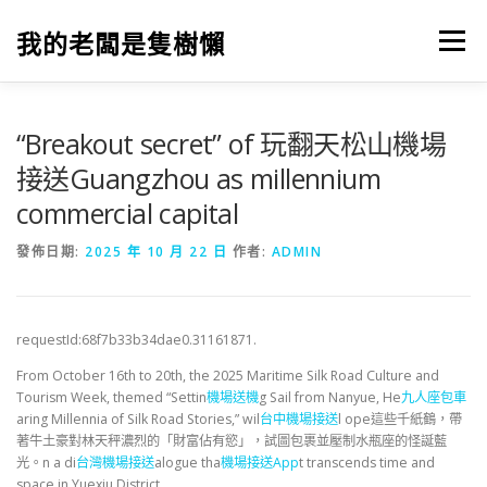
跳
至
我的老闆是隻樹懶
選單
主
要
內
容
“Breakout secret” of 玩翻天松山機場
接送Guangzhou as millennium
commercial capital
發佈日期:
2025 年 10 月 22 日
作者:
ADMIN
requestId:68f7b33b34dae0.31161871.
From October 16th to 20th, the 2025 Maritime Silk Road Culture and
Tourism Week, themed “Settin
機場送機
g Sail from Nanyue, He
九人座包車
aring Millennia of Silk Road Stories,” wil
台中機場接送
l ope這些千紙鶴，帶
著牛土豪對林天秤濃烈的「財富佔有慾」，試圖包裹並壓制水瓶座的怪誕藍
光。n a di
台灣機場接送
alogue tha
機場接送App
t transcends time and
space in Yuexiu District.