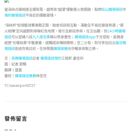
當海絲古韻相逢全運新風，越秀區“越潮”運動薈火熱開啟，點燃
松山機場接送
市
預約機場接送
平易近的運動豪情。
“海絲杯”街頭籃球賽激戰正酣，融會培訓與互動，涌動全平易近健身熱潮；“薪
火相傳”定向越野則串聯紅色地標，吸引全齡段參與。在五仙觀，你
24小時機場
接送
可以習練八段
九人座包車
錦以修身養性；
機場接送App
于光塔街，能親身
經歷“光曜岐黃”中醫康養，感觸感染傳統聰明；至二沙島，則可參加白云
飯店機
場接送
街迷你馬拉松，在休閑風
機場接機
光中暢享奔馳之樂。
文｜
商務機場接送
記者
機場接送預約
江皓軒 盧佳圳
圖｜記者 劉暢
翻譯丨盛嘉
審校丨
機場接送推薦
林佳岱
TC:taxiairport0727
發佈留言
留言
*