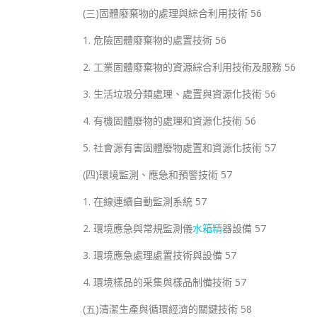
(三)固體廢棄物的處理與綜合利用技術 56
1. 危險固體廢棄物的處置技術 56
2. 工業固體廢棄物的資源綜合利用技術及服務 56
3. 生活垃圾分類處理、處置與資源化技術 56
4. 有機固體廢物的處理和資源化技術 56
5. 社會源有害固體廢物處置和資源化技術 57
(四)環境監測、應急和預警技術 57
1. 在線連續自動監測系統 57
2. 環境應急與常規監測儀
水箱精
器設備 57
3. 環境應急處理處置技術與設備 57
4. 環境樣品的采集與樣品制備技術 57
(五)清潔生產與循環經濟的關鍵技術 58