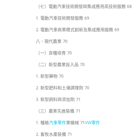
（七）電動汽車技術開發與集成應用高技術服務 68
1. 電動汽車技術開發服務 69
2. 電動汽車商業模式創新及集成應用服務 69
八、現代農業 70
（一）良種培育 70
（二）新型農業投入品 70
1. 新型藥物 70
2. 新型肥料和土壤調理劑 70
3. 新型飼料與添加劑 71
（三）農業先進裝備 71
1. 種植
汽車零件
業機械 71
VW零件
2. 畜牧水產裝備 71