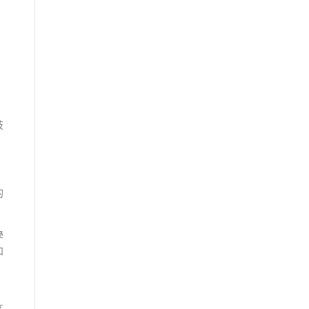
技
的
學
和
區