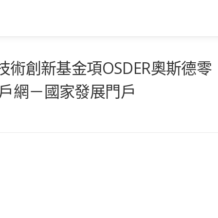
技術創新基金項OSDER奧斯德零
門戶網－國家發展門戶