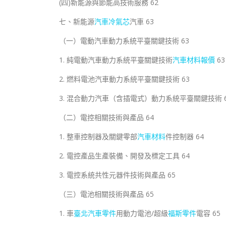
(四)新能源與節能高技術服務 62
七、新能源
汽車冷氣芯
汽車 63
（一）電動汽車動力系統平臺關鍵技術 63
1. 純電動汽車動力系統平臺關鍵技術
汽車材料報價
63
2. 燃料電池汽車動力系統平臺關鍵技術 63
3. 混合動力汽車（含插電式）動力系統平臺關鍵技術 6
（二）電控相關技術與產品 64
1. 整車控制器及關鍵零部
汽車材料
件控制器 64
2. 電控產品生產裝備、開發及標定工具 64
3. 電控系統共性元器件技術與產品 65
（三）電池相關技術與產品 65
1. 車
臺北汽車零件
用動力電池/超級
福斯零件
電容 65