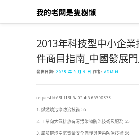
跳
至
我的老闆是隻樹懶
主
要
內
容
2013年科技型中小企業
件商目指南_中國發展
發佈日期:
2025 年 9 月 9 日
作者:
ADMIN
requestId:68bf13b5a02ab5.66590373.
1. 煤燃燒污染防治技術 55
2. 工業向大氣排放有毒污染物防治技術及服務 55
3. 局部環境空氣質量安全保護與污染防治技術 56