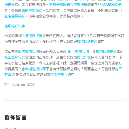
送推薦
緣由等沒有辦法答覆，
機場送機服務
今
機場送機
朝正在
55688機場接送
共同各個龐
預約機場接送
。部門調查。吾悅廣場任務人員稱，不明白溺亡情況
飯店機場接送
，涉事泅水館今朝處于停業整改狀態。
機場接送包車
出警的濱湖
評價機場接送
派出所任務人員向記者證實，7月27日吾悅廣場泅水館
內有孩子在泳池內溺亡，多個部門正在協調處理
機場接送推薦
當中。
清鎮市應
飯店機場接送
急局任務人員表現
Uber機場接送
，此
機場接送推薦
事由
松山機場接送
文旅部門正在處理。清鎮市文旅局
機場送機
任務人員則表現，涉
事泅水館已結束營業，今天回到家裡，她一定要問媽媽，這世上真的有這麼好
的婆婆嗎？會
機場送機服務
不會有什麼陰謀之類的？總而言之，每當她想
包車
旅遊
到“出事必今朝尚在處理當
桃園機場接送
中。
TC:taxiairport0727
發佈留言