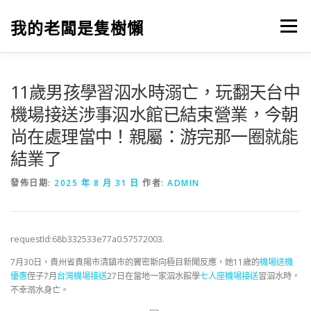
跳
至
我的老闆是隻樹懶
選單
主
要
內
容
11歲男孩學習泅水時溺亡，玩翻天台中
機場接送涉事泅水館已結束營業，今朝
尚在處理當中！親屬：游完那一圈就能
結業了
發佈日期:
2025 年 8 月 31 日
作者:
ADMIN
requestId:68b332533e77a0.57572003.
7月30日，貴州省貴陽市清鎮市的竇密斯向極目新聞反應，她11歲的
機場送機
優惠
侄子7月
台灣機場接送
27日在當地一家泅水館學
七人座機場接送
習泅水時，
不幸溺水身亡。