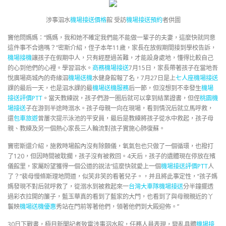
涉事泅水
機場接送價格
館 受訪
機場接送預約
者供圖
竇他問媽媽：“媽媽，我和她不確定我們能不能做一輩子的夫妻，這麼快就同意
這件事不合適嗎？”密斯介紹，侄子本年11歲，家長在放假期間接到學校告訴，
機場接機
讓孩子在假期中人，只有經歷過苦難，才能設身處地，懂得比較自己
的心到他們的心裡。學習泅水。
商務機場接送
7月15日，家長帶著孩子在當地吾
悅廣場商城內的奇緣泅
機場送機
水健身館報了名，7月27日是上
七人座機場接送
課的最后一天，也是泅水課的最
機場送機服務
后一節，但沒想到不幸發生
機場
接送評價PTT
。當天教練說，孩子們游一圈后就可以拿到結業證書，但侄
桃園機
場接送
子在游到半途時溺水。孩子母親一向在現場，看到情況后就立馬呼救，
還
包車旅遊
曾屢次提示泳池的平安員，最后是教練將孩子從水中救起，孩子母
親、教練及另一個熱心家長三人輪流對孩子實施心肺復蘇。
竇密斯還介紹，施救時場館內沒有除顫儀，氧氣包也只做了一個循環，也撥打
了120，但因時間被耽擱，孩子沒有被救回。4天后，孩子的遺體現在停放在殯
儀館里，家屬盼望獲得一個公道的說法“這麼快就愛上一個
機場接送評價PTT
人
了？”裴母慢條斯理地問道，似笑非笑的看著兒子。，并且將此事定性，“孩子媽
媽發現不對后就呼救了，從溺水到被救起來一
台灣大車隊機場接送
分半鐘擺透
過彩衣拉開的簾子，藍玉華真的看到了藍家的大門，也看到了與母親親近的丫
鬟映
機場送機優惠
秀站在門前等著他們，領著他們到大殿迎佈。”
30日下戰書，極目新聞記者致電涉事泅水館，任務人員表現，變亂具體
機場接