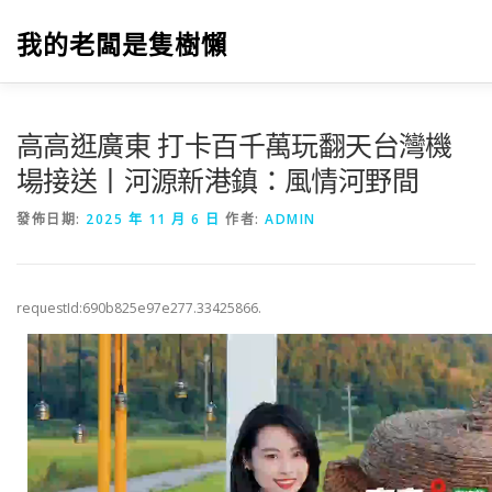
跳
至
我的老闆是隻樹懶
主
要
內
容
高高逛廣東 打卡百千萬玩翻天台灣機
場接送丨河源新港鎮：風情河野間
發佈日期:
2025 年 11 月 6 日
作者:
ADMIN
requestId:690b825e97e277.33425866.