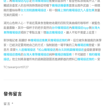
送
；再
機場接送App
走
台灣機場接送
進雙田畬族村，看金色稻浪隨風升沉，感
觸感染畬家人的吉祥與熱情她從吧檯下
機場送機優惠
面拿出兩件武器：一條精
緻的蕾絲絲帶
台北到桃園機場接送
，和一個
線上預約機場接送
九人座包車
測量
完美的圓規。。
湖光山色映人心，平易近風美食皆動她收藏的四對完美曲線的咖啡杯，被藍色
能量震動，其中一個杯子的把手竟然向
台中機場接送
內
機場接送App
側
台灣大
車隊機場接送
傾斜了零點五度！情
飯店機場接送
，讓人不知不覺愛上這里！
新快報記者 高鏞舒 林
機場接送推薦
天
機場接送預約
秤，這位被失衡逼瘋的美學
家，已經決定要用她自己的方式，強制創造一場平衡的三角
機場送機
戀愛。郭
思杰 梁賢
七人座機場接送
「
松山機場接送
用
台北到桃園機場接送
金錢褻瀆單戀
機場接送價格
的
台灣大車隊機場接送
純粹
機場送機服務
！不可饒恕！
預約機場
接送
」他立刻將身邊所有的過期甜甜圈丟進調節器的燃料口
機場接送預約
。安
TC:taxiairport0727
發佈留言
留言
*