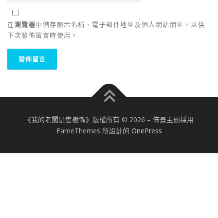
在
瀏覽器
中儲存顯示名稱、電子郵件地址及個人網站網址，以供
下次發佈留言時使用。
《我的老闆是隻樹懶》版權所有 © 2026
–
佈景主題採用
FameThemes 所設計的
OnePress