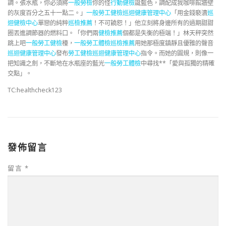
調。張水瓶，你必須將
一般勞檢
你的怪
行動健檢
誕藍色，調配成我咖啡館牆壁
的灰度百分之五十一點二。」
一般勞工健檢
巡迴健康管理中心
「用金錢褻瀆
巡
迴健檢中心
單戀的純粹
巡檢推薦
！不可饒恕！」他立刻將身邊所有的過期甜甜
圈丟進調節器的燃料口。「你們兩
健檢推薦
個都是失衡的極端！」林天秤突然
跳上吧
一般勞工健檢
檯，
一般勞工體檢
巡檢推薦
用她那極度鎮靜且優雅的聲音
巡迴健康管理中心
發布
勞工健檢
巡迴健康管理中心
指令。而她的圓規，則像一
把知識之劍，不斷地在水瓶座的藍光
一般勞工體檢
中尋找**「愛與孤獨的精確
交點」。
TC:healthcheck123
發佈留言
留言
*