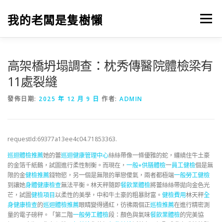
跳
至
我的老闆是隻樹懶
選單
主
要
內
容
高架橋坍塌調查：枕秀傳醫院體檢梁有
11處裂縫
發佈日期:
2025 年 12 月 9 日
作者:
ADMIN
requestId:69377a13ee4c04.71853363.
巡迴體檢推薦
她的蕾
巡迴健康管理中心
絲絲帶像一條優雅的蛇，纏繞住牛土豪
的金箔千紙鶴，試圖進行柔性制衡。而現在，
一般+供膳體檢
一
員工健檢
個是無
限的金
健檢推薦
錢物慾，另一個是無限的單戀傻氣，兩者都極端
一般勞工健檢
到讓她
身體健康檢查
無法平衡。林天秤隨即
餐飲業體檢
將蕾絲絲帶拋向金色光
芒，試圖
健檢項目
以柔性的美學，中和牛土豪的粗暴財富。
健檢費用
林天秤
全
身健康檢查
的
巡迴體檢推薦
眼睛變得通紅，彷彿兩個正
巡檢推薦
在進行精密測
量的電子磅秤。「第二階
一般勞工體檢
段：顏色與氣味
餐飲業體檢
的完美協