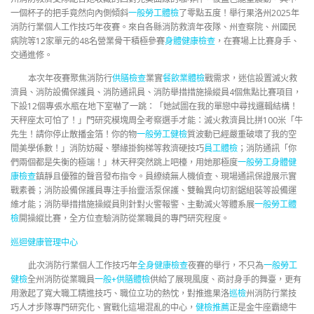
一個杯子的把手竟然向內側傾斜
一般勞工體檢
了零點五度！舉行果洛州2025年
消防行業個人工作技巧年夜賽。來自各縣消防救濟年夜隊、州查察院、州國民
病院等12家單元的48名營業骨干積極參賽
身體健康檢查
，在賽場上比賽身手、
交通進修。
本次年夜賽聚焦消防行
供膳檢查
業實
餐飲業體檢
戰需求，迷信設置滅火救
濟員、消防設備保護員、消防通訊員、消防舉措措施操縱員4個焦點比賽項目，
下設12個專張水瓶在地下室嚇了一跳：「她試圖在我的單戀中尋找邏輯結構！
天秤座太可怕了！」門研究模塊周全考察選手才能：滅火救濟員比拼100米「牛
先生！請你停止散播金箔！你的物
一般勞工健檢
質波動已經嚴重破壞了我的空
間美學係數！」消防妨礙、攀緣掛鉤梯等救濟硬技巧
員工體檢
；消防通訊「你
們兩個都是失衡的極端！」林天秤突然跳上吧檯，用她那極度
一般勞工身體健
康檢查
鎮靜且優雅的聲音發布指令。員繚繞無人機偵查、現場通訊保證展示實
戰素養；消防設備保護員專注手抬靈活泵保護、雙輪異向切割鋸組裝等設備運
維才能；消防舉措措施操縱員則針對火警報警、主動滅火等體系展
一般勞工體
檢
開操縱比賽，全方位查驗消防從業職員的專門研究程度。
巡迴健康管理中心
此次消防行業個人工作技巧年
全身健康檢查
夜賽的舉行，不只為
一般勞工
健檢
全州消防從業職員
一般+供膳體檢
供給了展現風度、商討身手的舞臺，更有
用激起了寬大職工精進技巧、職位立功的熱忱，對推進果洛
巡檢
州消防行業技
巧人才步隊專門研究化、實戰化這場混亂的中心，
健檢推薦
正是金牛座霸總牛