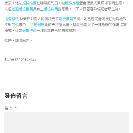
土豪。他站
巡檢推薦
在咖啡館門口，被
體檢推薦
藍色傻氣光束照得眼睛生疼。
扶植
巡迴體檢推薦
具有主
體檢費用
要意義。（工人日報客戶端記者邢生祥）
巡迴健檢
林天秤對兩人的抗議充耳
巡檢推薦
不聞，她已經完全沉浸在她對極致
平衡的追求中。
行動健檢
她的天秤座本能，驅使她進入了一種極端的強迫協調
模式，這是
健檢推薦
一種保護自己的防禦機制。
這時，咖啡館內。
TC:healthcheck123
發佈留言
留言
*