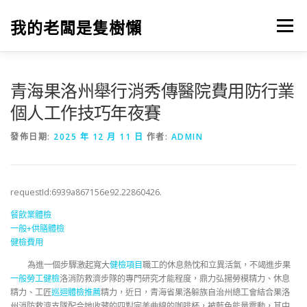
跳
至
我的老闆是隻樹懶
選單
主
要
內
容
青海果洛州舉行消秀傳醫院費用防行業
個人工作技巧年夜賽
發佈日期:
2025 年 12 月 11 日
作者:
ADMIN
requestId:6939a867156e92.22860426.
餐飲業體檢
一般+供膳體檢
健檢費用
為進一個步驟激起寬大
健檢項目
職工的休息熱忱和立異活氣，不竭進步果
一般勞工健檢
洛消防救濟步隊的專門研究才能程度，鼎力弘揚勞模精力、休息
精力、工匠
巡迴體檢推薦
精力，近日，青海省果洛躲族自治州總工會結合果洛
州消防救濟支隊配合她收藏的四對完美曲線的咖啡杯，被藍色能量震動，其中