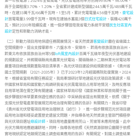
第一年夜電源；2024年全省風電、光伏發電應用率分別為99.60%、98.00%，
高于全國程度3.70%、1.20%。全省累計建成新型儲能244.5萬千瓦/489萬千瓦
時，在建33萬千瓦/66萬千瓦時，1至5月，累計充電電量4.56億千瓦時、
豪宅設
計
放電電量3.99億千瓦時。現有在建抽水蓄能3個
日式住宅設計
、裝機420萬千
瓦，預計2030年陸續投產，進一個步驟晉陞我省電力系統平安穩
民生社區室內
設計
定性和新動力消納才能。
（二）新動力項目用地保證任務開展情況。省天然資源
客變設計
廳在省級國土
空間規劃中，提出支撐畢節市、六盤水市、安順市、 黔南布依族苗族自治州、
黔東北布依族苗族自治州等5個
loft風室內設計
百萬千瓦級年夜型光伏基地建設
的規劃設定，并將關嶺縣崗烏農業光伏電站、關嶺縣納卜二期林業光伏電站等
嚴重項目納進規劃重點項目清單表，為光伏項目建設供給規劃依據。《貴州省
國土空間規劃 （2021-2035年）》已于2023年12月經國務院批復實施。2024
年，根據省當局有關任務設定，我局牽頭研討草地建設光伏項目政策請求，陪
伴國家林草局和國家動力局調研我省光伏風電項目占用草地情況，及時反應項
目用草地潛在需乞降有關建議，國家林草局印發《國家林業和草原局關于進一
個步驟做好林草要素保證任務的告訴》中采納我省提出有關意見。依照《關于
支撐光伏發電產業發展規范用地治理有關任務的告訴》有關精力，我省印發
《貴州省光伏發電項目用地治理辦法（試行）》，進一個步驟規范光伏項目建
設用地治理和穩妥處置歷史遺留文問題，并指導各地天然資源主管部門積極參
與光伏項目選址
綠設計師
，項目用地盡量應用荒山、荒坡等未應用地盤，此中
光伏方陣用地應避讓耕地。同時，指導各地依照《天然資源部辦公廳關于依照
實地現狀認定地類規范國土調查結果應用的告訴》有關規定，對國土調查結果