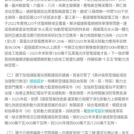
義、盤州輸變電，六盤水、八河、烏撒主變擴建，奢噴鼻至鴨溪雙回、興仁換
流站至獨山、威赫電廠送出等重點輸變電工程，建成“三橫兩聯一中間”500千伏
主網架。建成投運220千伏荔波水豐、臺江革一、看謨壩算等輸變電工程，貴州
于2022年實現220千伏電網縣域全覆蓋，解決偏遠縣電網網架單薄等問題。建
成南網首套省地兩級“水火風光”自動發電協同把持系統，開展風光水火儲一體化
協同互補及靈活運行把持技術研討及示范應用，無力保證新動力消納，2025年
1至5月，風電光伏發電應用率97.20%，預計2025年末風光新動力應用率目標
為96.00%，超過國家90%以上請求。今朝正在按計劃推進新建的500kV新動力
送收工程建設，2025年末新增1800萬千瓦風電光伏發電接進才能。下一個步驟
我局將繼續滾動組織開展新動力送收工程優化調整，持續拓展“十五五”新動力消
納空間。
（二）關于加強儲能電站規劃建設的建議。我省印發了《貴州省新型儲能項目
治理暫行辦法》
遊艇設計
，明確新型儲能項目由各縣（市、區、特區）動力主
管部門備案。共同貴州動力監管辦指導各市（州）加強新型儲能電站平安運行
治理，指導企業制訂電站平安治理軌制、應急預案，并及時開展消防等應急演
練。2025年起，依照《國家發展改造委 國家動力局關于深化新動力上網電價市
場化改造促進新動力高質量發展的告訴》有關請求，結合電網需求，積極支撐
和指導各市（州）在新動力資源富集、消納受限、電
退休宅設計
網結尾等區
域，結合實際情況公道規劃建設新型儲能。預計2025年末累計建成新型儲能裝
機300萬千瓦/600萬千瓦時，到2030年達到600萬千瓦/1200萬千瓦時。
（三）關于公道修編國土空間規劃。在國家安排“三區三線”劃定任務以來，省天