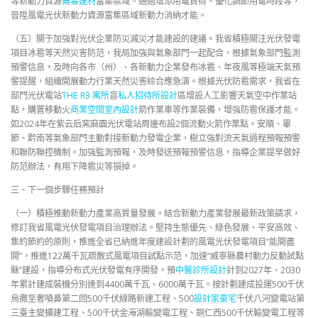
等新動力資源
無毒建材
富集區域。通過增添用電負荷、優化調節用電時段等，
晉陞風電光伏新動力資源富集區域新動力消納才能。
（五）關于加強對光伏企業防災減災才能建設的建議。我省積極關注光伏發電
項目冰雹等天然災害防范，我局加強與氣象部門一起配合，根據氣象部門監測
預警信息，及時向各市（州）、各新動力企業發布冰雹、年夜風等極端天氣預
警提醒，組織開展動力行業天然災害綜合應急演。根據光伏防雹需求，我省在
部門光伏電站
THE R3 寓所
盲
私人招待所設計
區增設人工影響天氣空中作業站
點，購置移動火
商業空間室內設計
箭作業車等作業裝備，增強防雹保護才能。
如2024年在紫云后窯麻園光伏電站周邊布設2個流動火箭作業點。安順、畢
節、黔南等氣象部門主動對接新動力發電企業，樹立強對流天氣過程預報預警
和聯防聯控機制。加強監測預報，及時發送預報預警信息，指導企業提早做好
防范辦法，有用下降雹災等損掉。
三、下一個步驟任務預計
（一）積極推動新動力產業高質量發展。結合新動力產業發展最新政策請求，
修訂我省風電光伏發電項目治理辦法。堅持生態優先、綠色發展、平安高效、
集約節約的原則，推進全省已納進年度建設計劃的風電光伏發電項目“能開盡
開”，推進122萬千瓦疏散式風電項目試點示范，加速“威寧縣農村動力反動試點
縣”建設，指導分布式光伏發電有序開發。預
中醫診所設計
計到2027年、2030
年累計建成裝機分別達到4400萬千瓦、6000萬千瓦。按計劃建成投運500千伏
烏撒至奢噴鼻第二回500千伏線路新建工程、500
設計家豪宅
千伏八河變電站第
三臺主變擴建工程、500千伏金海湖輸變電工程、銅仁西500千伏輸變電工程等