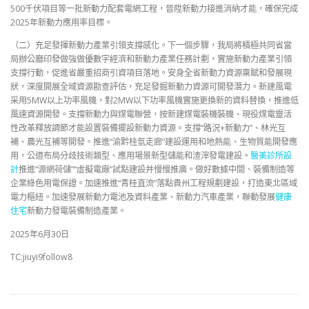
500千伏項目等一批新動力配套電網工程，晉陞新動力接進消納才能，確保完成
2025年新動力應用率目標。
（二）充足發揮新動力產業引領支撐感化。下一個步驟，我局將積極共同省當
局辦公廳印發做強做優數字經濟和新動力產業任務計劃，實施新動力產業引領
支撐行動，促進省嚴重招商引資項目落地。安身全省新動力資源稟賦和發展現
狀，深度開展全域資源勘查評估，充足發掘新動力資源可開發潛力。新建風電
采用5MW以上功率風機，對2MW以下功率風機實施更換新的資料替換，推進低
風速資源開發。支撐新動力與煤電聯營，按新建煤電裝機裝機、現役煤電靈活
性改革釋放調節才能設置裝備擺設新動力資源。支撐“路況+新動力”、林光互
補、農光互補等開發。推進“渝黔桂氫走廊”建設運用和地熱能、生物質能開發應
用，公道布局分歧技術類型、應用場景新型儲能和渣滓發電建設。
醫美診所設
計
推進“源網荷儲”“虛擬電廠”試點建設并慢慢推廣。做好數據中間、裝備制造等
企業綠色用電保證。加速推進“青桂直流”落點貴州工程規劃建設，打造東北區域
電力樞紐。加速發展新動力電池及資料產業、新動力汽車產業，聯動發展
健康
住宅
新動力發電裝備制造產業。
2025年6月30日
TC:jiuyi9follow8