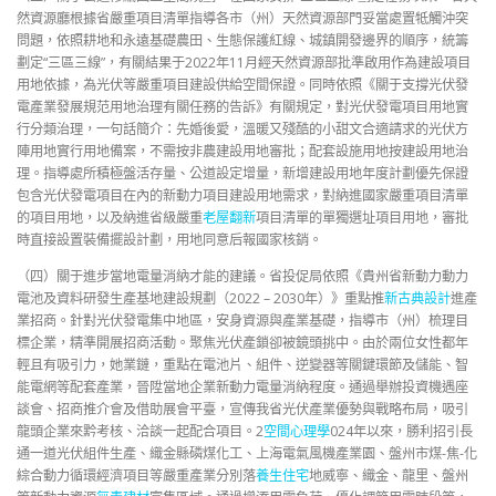
然資源廳根據省嚴重項目清單指導各市（州）天然資源部門妥當處置牴觸沖突
問題，依照耕地和永遠基礎農田、生態保護紅線、城鎮開發邊界的順序，統籌
劃定“三區三線”，有關結果于2022年11月經天然資源部批準啟用作為建設項目
用地依據，為光伏等嚴重項目建設供給空間保證。同時依照《關于支撐光伏發
電產業發展規范用地治理有關任務的告訴》有關規定，對光伏發電項目用地實
行分類治理，一句話簡介：先婚後愛，溫暖又殘酷的小甜文合適請求的光伏方
陣用地實行用地備案，不需按非農建設用地審批；配套設施用地按建設用地治
理。指導處所積極盤活存量、公道設定增量，新增建設用地年度計劃優先保證
包含光伏發電項目在內的新動力項目建設用地需求，對納進國家嚴重項目清單
的項目用地，以及納進省級嚴重
老屋翻新
項目清單的單獨選址項目用地，審批
時直接設置裝備擺設計劃，用地同意后報國家核銷。
（四）關于進步當地電量消納才能的建議。省投促局依照《貴州省新動力動力
電池及資料研發生產基地建設規劃（2022 – 2030年）》重點推
新古典設計
進產
業招商。針對光伏發電集中地區，安身資源與產業基礎，指導市（州）梳理目
標企業，精準開展招商活動。聚焦光伏產鎖卻被鏡頭挑中。由於兩位女性都年
輕且有吸引力，她業鏈，重點在電池片、組件、逆變器等關鍵環節及儲能、智
能電網等配套產業，晉陞當地企業新動力電量消納程度。通過舉辦投資機遇座
談會、招商推介會及借助展會平臺，宣傳我省光伏產業優勢與戰略布局，吸引
龍頭企業來黔考核、洽談一起配合項目。2
空間心理學
024年以來，勝利招引長
通一道光伏組件生產、織金縣磷煤化工、上海電氣風機產業園、盤州市煤-焦-化
綜合動力循環經濟項目等嚴重產業分別落
養生住宅
地威寧、織金、龍里、盤州