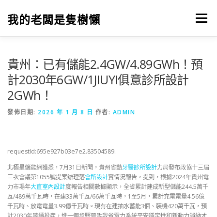
跳
至
我的老闆是隻樹懶
選單
主
要
內
容
貴州：已有儲能2.4GW/4.89GWh！預
計2030年6GW/1JIUYI俱意診所設計
2GWh！
發佈日期:
2026 年 1 月 8 日
作者:
ADMIN
requestId:695e927b03e7e2.83504589.
北極星儲能網獲悉，7月31日新聞，貴州省動
牙醫診所設計
力局發布政協十三屆
三次會議第1055號提案辦理落
會所設計
實情況報告，提到，根據2024年貴州電
力市場年
大直室內設計
度報告相關數據顯示，全省累計建成新型儲能244.5萬千
瓦/489萬千瓦時，在建33萬千瓦/66萬千瓦時，1至5月，累計充電電量4.56億
千瓦時、放電電量3.99億千瓦時。現有在建抽水蓄能3個、裝機420萬千瓦，預
計2030年陸續投產，進一個步驟晉陞我省電力系統平安穩定性和新動力消納才