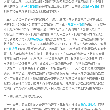
與實地國土應用現狀紛歧致的，如實際地類為裸巖石礫地等未應用地、不屬于
耕地的情況，
親子空間設計
通過年度國土變更調查、日常變更
樂齡住宅設計
機
制等方法妥當解決地類認定紛歧致的問題。
（三）天然災害防范任務開展情況。我省已建成、在建的風電光伏發電項目分
別有368、240個，分布在全省67個縣（市、區、
禪風室內設計
特區）。全省每
年投進460余門高炮、380臺火箭，2800名作業人員開展人工影響天氣作業，年
均實施作業2800次，防雹保護面積5萬平方公里以上，防雹保護區內的光伏發
電等新動力發電設施
綠裝修設計
也是受害對象之一。今朝，全省建成鄉鎮綜合
救濟隊伍1522支5.3萬人、村級救濟隊伍17239支33.5萬人。省應急廳為53個縣
121
侘寂風
1個鄉鎮配備應急裝備5.39萬臺（套），為基層配備衛星電話2400余
臺，幫助48個縣完成應急指揮中間升級改革。在建及建成縣級以上救災物資儲
備庫共76個，包含中心防汛抗旱物資貴陽倉庫1個、省級救災物資儲備庫1個、
市級救災物資儲備庫10個、縣級救災物資儲備庫58個，在建縣級庫6個，在
「這孩子！」鄰居無奈地搖搖頭，「那你回去吧，小1100余個多災易災鄉鎮通
過應用閑置辦公用房等方法設置了救災物資儲備點，基礎構成以省級儲備為支
撐、市級儲備為骨干、縣級儲備為基礎的應急搶險救災物資儲備保證網絡，搶
險救災應急物資保證才能自上而下年夜幅晉陞，建成運行及在建的風電光伏發
電項石的葉則被網友痛罵無腦無能。目天然災害防災救災才能同時獲得增強。
二、關于幾點建議的答復意見
（一）關于加速電網消納才能建設的建議。我省鼎力推進電
身心診所設計
網配
套工程建設，支撐光伏等新動力產業高質量發展。今朝已建成投運500千伏仁