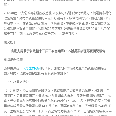
能。
2025年起，依照《國家發展改造委 國家動力局關于深化新動力上網電價市場化
改造促進新動力高質量發展的告訴》有關請求，結合電網需求，積極支撐和指
導各市（州）在新動力資源富集、消納受限、電網結尾等區域，結合實際情況
公道規劃建設新型儲能。預計2025年末累計建成新型儲能裝機300萬千瓦/600
萬千瓦時，到2030年達到600萬千瓦/1200萬千瓦時。
原文如下：
省動力局關于省政協十三屆三次會議第1055號提案辦理落實情況報告
省當局辦公廳：
張錦委員提出
天母室內設計
的《關于加速光伏等新動力產業高質量發展的提
案》收悉。現就提案提出的有關問題答復如下：
一、任務開展情況
（一）新動力項目及儲能建設情況。我省風電光伏發電資源較差，分別屬于全
國第四、第五類資源區，根據2024年貴州電力市場年度報告相關數據顯示，風
電、光伏發電年均應用小時數分別為1980小時、1080小時。截至5月底，我省
累計建成風電光伏發電裝機3498萬千瓦（風電894萬千瓦、光伏發電2540萬千
瓦、生物質能發電64萬千瓦），占全省電力裝機35.23%，已超過火電裝機成為