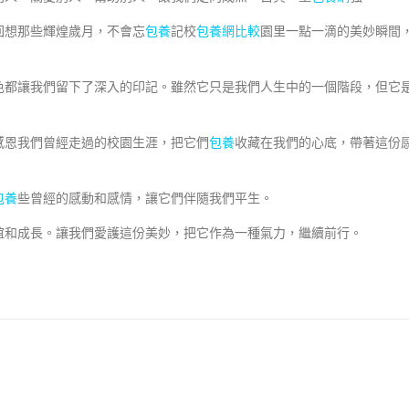
回想那些輝煌歲月，不會忘
包養
記校
包養網比較
園里一點一滴的美妙瞬間
色都讓我們留下了深入的印記。雖然它只是我們人生中的一個階段，但它
感恩我們曾經走過的校園生涯，把它們
包養
收藏在我們的心底，帶著這份
包養
些曾經的感動和感情，讓它們伴隨我們平生。
誼和成長。讓我們愛護這份美妙，把它作為一種氣力，繼續前行。