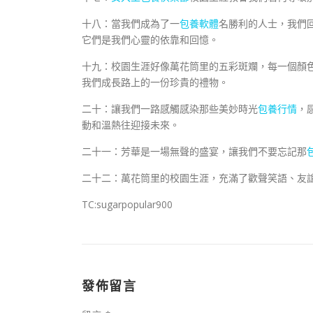
十八：當我們成為了一
包養軟體
名勝利的人士，我們
它們是我們心靈的依靠和回憶。
十九：校園生涯好像萬花筒里的五彩斑斕，每一個顏
我們成長路上的一份珍貴的禮物。
二十：讓我們一路感觸感染那些美妙時光
包養行情
，
動和溫熱往迎接未來。
二十一：芳華是一場無聲的盛宴，讓我們不要忘記那
二十二：萬花筒里的校園生涯，充滿了歡聲笑語、友
TC:sugarpopular900
發佈留言