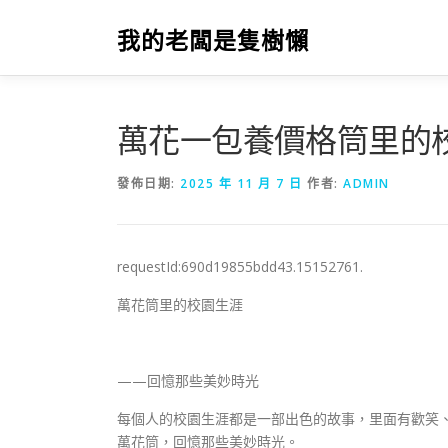
跳
至
我的老闆是隻樹懶
主
要
內
容
萬花一包養價格筒里的
發佈日期:
2025 年 11 月 7 日
作者:
ADMIN
requestId:690d19855bdd43.15152761.
萬花筒里的校園生涯
——回憶那些美妙時光
每個人的校園生涯都是一部出色的故事，里面有歡笑
萬花筒，回憶那些美妙時光。