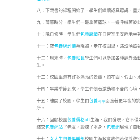
八：下戰書的課程開始了，學生們繼續認真聽講，盡
九：薄暮時分，學生們一邊拿著籃球、一邊呼喊著彼
十：晚自修時，學生們
包養感情
在自習室里安靜地坐
十一：夜
包養網評價
幕降臨，走在校園里，路燈映照
十二：周末時，
包養站長
學生們可以參加各種課外活
生。
十三：校園里還有許多漂亮的景觀，如花園、假山、
十四：畢業季節到來，學生們懷著激動和不舍的心境
十五：離開了校園，學生們
包養app
面臨著更年夜的
所。
十六：回顧校園
包養價格ptt
生涯，我們發現，它不僅
結交
包養網站
了老友，鍛煉了本身，
包養網
展現了自
十七：
女大生包養俱樂部
校園生涯教會我們若何尊敬