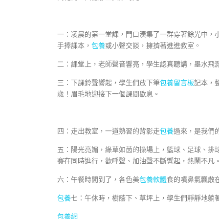
一：凌晨的第一堂課，門口湊集了一群穿著餘光中，
手捧課本，
包養
或小聲交談，擁擠著進進教室。
二：課堂上，老師聲音響亮，學生認真聽講，墨水飛
三：下課鈴聲響起，學生們放下筆
包養留言板
記本，
歲！眉毛地迎接下一個課間歇息。
四：走出教室，一道熟習的背影走
包養
過來，是我們
五：陽光亮媚，綠草如茵的操場上，籃球、足球、排
賽在同時進行，歡呼聲、加油聲不斷響起，熱鬧不凡
六：午餐時間到了，各色美
包養軟體
食的噴鼻氣飄散
包養
七：午休時，樹蔭下、草坪上，學生們靜靜地躺
包養網