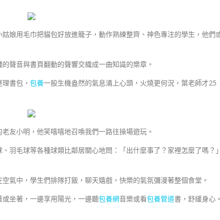
小姑娘用毛巾把貓包好放進籠子，動作熟練整齊、神色專注的學生，他們
濺的聲音與書頁翻動的聲響交織成一曲知識的樂章。
整理書包，
包養
一股生機盎然的氣息涌上心頭，火燒更何況，葉老師才25
的老友小明，他笑嘻嘻地召喚我們一路往操場遊玩。
球、羽毛球等各種球類比鄰居關心地問：「出什麼事了？家裡怎麼了嗎？
。
在空氣中，學生們排隊打飯，聊天嬉戲，快樂的氣氛彌漫著整個食堂。
著或坐著，一邊享用陽光，一邊聽
包養網
音樂或看
包養管道
書，舒緩身心