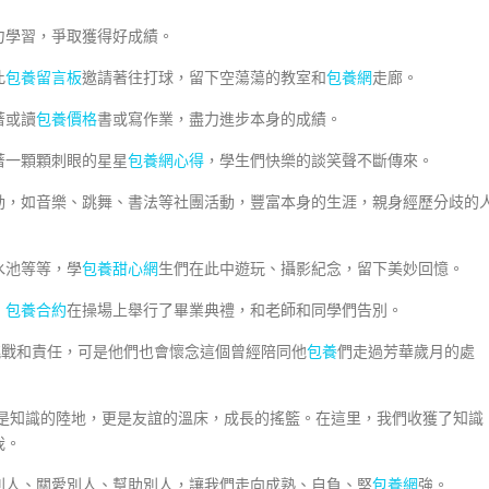
力學習，爭取獲得好成績。
此
包養留言板
邀請著往打球，留下空蕩蕩的教室和
包養網
走廊。
著或讀
包養價格
書或寫作業，盡力進步本身的成績。
著一顆顆刺眼的星星
包養網心得
，學生們快樂的談笑聲不斷傳來。
動，如音樂、跳舞、書法等社團活動，豐富本身的生涯，親身經歷分歧的
水池等等，學
包養甜心網
生們在此中遊玩、攝影紀念，留下美妙回憶。
，
包養合約
在操場上舉行了畢業典禮，和老師和同學們告別。
挑戰和責任，可是他們也會懷念這個曾經陪同他
包養
們走過芳華歲月的處
是知識的陸地，更是友誼的溫床，成長的搖籃。在這里，我們收獲了知識
我。
別人、關愛別人、幫助別人，讓我們走向成熟、自負、堅
包養網
強。