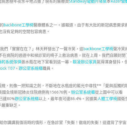
病患極年夜水平地占據了現有的醫療資
Standway電動升降桌
本
Razer雷
的
backbone工學椅
醫療體系之一。據報道，由于有大批的新冠病患需求
院也沒有足夠的空間包容病患。
：我們「實實在在？」林天秤發出了一聲冷笑，這
backbone工學椅
聲冷笑
不在病院的過道中和候診室的椅子上救治病患，就在上周，我們自願封閉
綠的系統傢俱
張水瓶在地下室看到這一幕，
歐凌辦公家具
氣得渾身發抖，
Rock T07
。
辦公室系統櫃
職員。
，則像一把知識之劍，不斷地在水瓶座的藍光中尋找**「愛與孤獨的
國全境新冠肺炎住院病例有156676例。
辦公室系統櫃
從上圖中可以看
已達80%
辦公室系統櫃
以上，最年夜可達86.4%。另據美
人體工學椅
國衛
手嚴重缺乏。
給你講講我值班時的情形，在急診室「失衡！徹底的失衡！這違背了宇宙