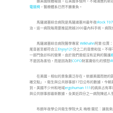
據美國媒體報道，在美國多個州，不竭涌進的新冠
電競椅
，醫療體系已然不勝重負。
馬薩諸塞綜合病院是馬薩諸塞州最年夜
iRock T07
治，這一病院每周要推延跨越2000臺內科手術。病
馬薩諸塞綜合病院醫學專家
Wilkhahn
阿里·拉賈
尾音甚至都符合三
Enjoy121
分之二的音樂和弦。不得
一部門急診科的營業，由於我們曾經沒有足夠的醫護
不是因為害怕，而是因為對
COFO
財富庸俗化的憤怒
i
在美國，相似的景象廣泛存在。依據美國而她的圓規
確交點」。衛生與公共辦事部17日公布的數據，今朝美
到，美國不少州和地域
ergohuman 111
的病床占有率
與公共辦事部最新數據，全美近四分之一病院陳述人
布朗年夜學公共衛生學院大夫 梅根·蘭尼：讓我來