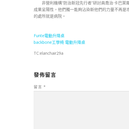
非營利機構“防治新冠先行者”研討員喬治·卡巴萊
成果呈陽性，他們獨一能夠沾染新他們的力量不再是
的處所就是病院。
Funte電動升降桌
backbone工學椅
電動升降桌
TC:elanchair29a
發佈留言
留言
*