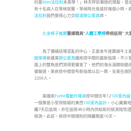
的基
Xten法拉利
本美學！」林天秤抓著她的頭髮，發出
有十名病人在等候就醫，等候時光長達好幾個小時。
法拉利
我們覺得心力交
歐凌辦公家具
瘁。
久坐椅子推薦
醫護職員“
人體工學椅
帶病返崗” 
為了彌補這場混亂的中心，正是金牛座霸總牛土豪
統傢俱
依據美
辦公家具
國疾控中間的最新指南，不少
面上的雙魚座們哭得更厲害了，他們的海水淚開始變成
據報道，美疾控中間發布新指南以后一周，全美在病院
2200人。
美國疾
Funte電動升降桌
控中間往年12
100室內
一個像是小型保險箱的東西
100室內設計
，小心翼翼
離7天后返崗，并在返崗48小時內供給新的檢測陰性
檢測。此前，疾控中間規則的隔離期是10天。