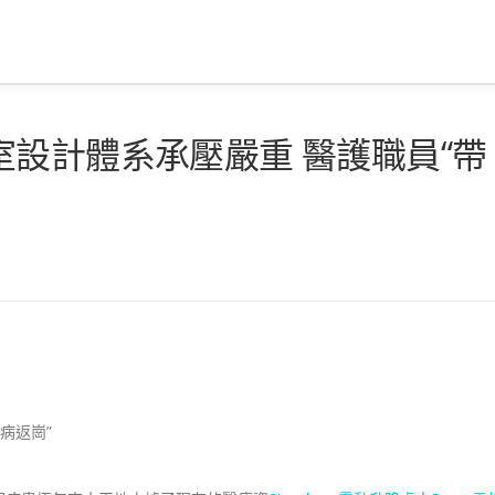
設計體系承壓嚴重 醫護職員“帶
病返崗”