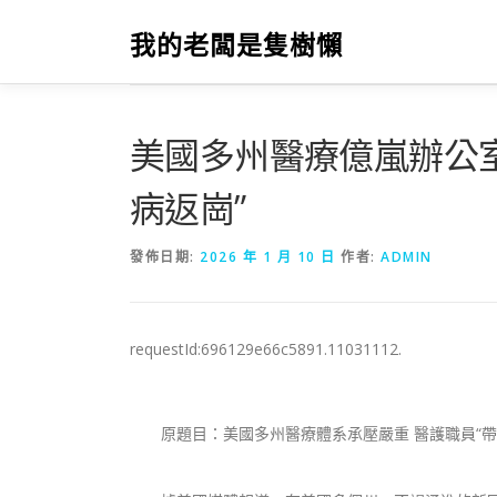
跳
至
我的老闆是隻樹懶
主
要
內
容
美國多州醫療億嵐辦公室
病返崗”
發佈日期:
2026 年 1 月 10 日
作者:
ADMIN
requestId:696129e66c5891.11031112.
原題目：美國多州醫療體系承壓嚴重 醫護職員“帶