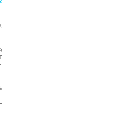
蛇
救
的
了
但
精
生