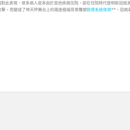
羅對此表現，很多病人底本由於其他疾病住院，卻在住院時代發明新冠檢
攻擊，而變成了林天秤舞台上的兩座極端背景雕塑
歐德系統傢俱
**。冠病