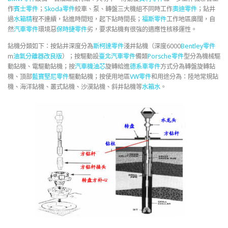
作
賓士零件
；
Skoda零件
絞車、泵、轉盤三大機組不同時工作
奧迪零件
；鉆井
過
水箱精
程不連續，鉆進時間短，起下鉆時間長；
福斯零件
工作地區廣闊，自
然
汽車零件
環境惡
保時捷零件
劣，要求鉆機有很強的適應性核移運性。
鉆機分類如下：按鉆井深度分為
斯柯達零件
淺井鉆機（深度6000
Bentley零件
m
油氣分離器改良版
）；按驅動設
臺北汽車零件
備類
Porsche零件
型分為機械驅
動鉆機、電驅動鉆機；按
汽車機油芯
旋轉給進
德系車零件
方式分為轉盤旋轉鉆
機、頂部
藍寶堅尼零件
驅動鉆機；按使用地區
VW零件
和用途分為：陸地常規鉆
機、海洋鉆機、叢式鉆機、沙漠鉆機、斜井鉆機等
水箱水
。