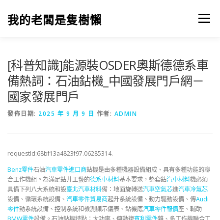
跳
至
我的老闆是隻樹懶
選單
主
要
內
容
[科普知識]能源裝OSDER奧斯德德系車
備熱詞：石油鉆機_中國發展門戶網－
國家發展門戶
發佈日期:
2025 年 9 月 9 日
作者:
ADMIN
requestId:68bf13a4823f97.06285314.
Benz零件
石油
汽車零件進口商
鉆機是由多種機器設備組成、具有多種功能的聯
合工作機組。為滿足鉆井工藝的
德系車材料
基本要求，整套鉆
汽車材料
機必須
具備下列八大系統和設
臺北汽車材料
備：地面旋轉送
汽車空氣芯
進
汽車冷氣芯
設備、循環系統設備、
汽車零件貿易商
起升系統設備、動力驅動設備、傳
Audi
零件
動系統設備、控制系統和檢測顯示儀表、鉆機底
汽車零件報價
座、輔助
BMW零件
設備。石油鉆機特點：大功率、傳動復
賓利零件
雜、多工作機聯合工