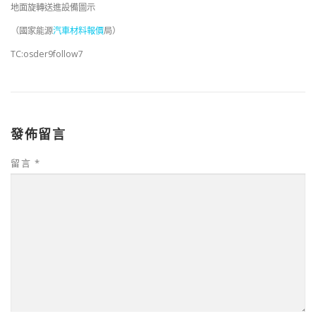
地面旋轉送進設備圖示
（國家能源
汽車材料報價
局）
TC:osder9follow7
發佈留言
留言
*