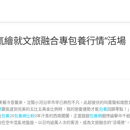
氣繪就文旅融合專包養行情“活場
朔風裹著冷意襲來，沈陽小河沿早市早已熱烈不凡，此起彼伏的叫賣聲和南腔
網
霸氣達到完美的五比五黃金比例時，我的戀愛運勢才能
包養
回歸零點！
近
包養
20
包養網比較
0年汗青的西南闤闠，正當甜甜
包養網
圈悖論擊中千
在空中混亂地盤旋。以日均逾萬人次的客流，成為文旅融合的“活場景”