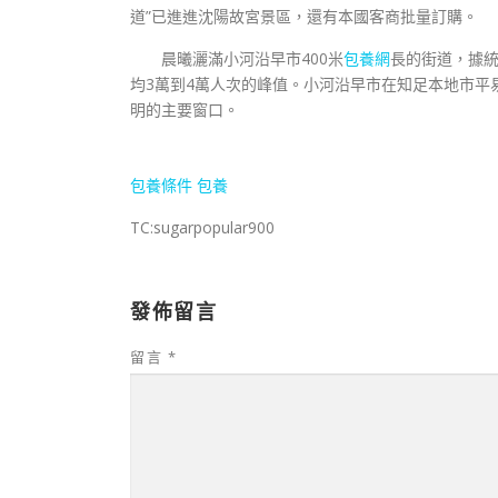
道”已進進沈陽故宮景區，還有本國客商批量訂購。
晨曦灑滿小河沿早市400米
包養網
長的街道，據
均3萬到4萬人次的峰值。小河沿早市在知足本地市平
明的主要窗口。
包養條件
包養
TC:sugarpopular900
發佈留言
留言
*