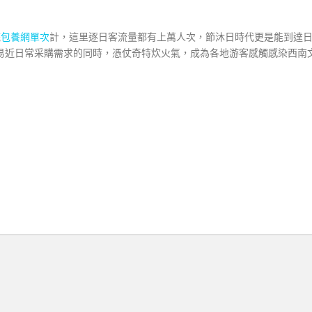
統
包養網單次
計，這里逐日客流量都有上萬人次，節沐日時代更是能到達
易近日常采購需求的同時，憑仗奇特炊火氣，成為各地游客感觸感染西南