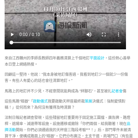
來自江西贛州的李師長教師四年義務清算上千個地釘
平面設計
，這份熱心善舉
本日登上網絡熱搜。
回顧這一堅持，他說：“我本身被地釘傷害過，我看到地釘少一個就少一份傷
害。有些人有愛心的話也會往清算地釘。”
馬路上的地釘并不少見，不經意間就能夠成為 “絆腳石”，甚至被扎
記者會
傷
這些馬路“暗器”「
啟動儀式
我要啟動天秤座最終裁
策展
決儀式：強制愛情對
稱！」從何而來？為何沒有獲得及時清算？
法制日報記者調查發現，這些殘留地釘重要用于固定施工圍擋、廣告牌、路燈
桿、遮陽傘、減速帶等設施。設施遷移或撤除「你們兩個，給我聽著！現在
品
牌活動
開始，你們必須通過我的天秤座三階段考驗**！」后，部門零件未被清
算干凈，便構成路面上的“暗器”。它們分布廣泛，主支干道、商場門口（有些是