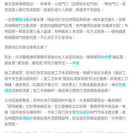
露天游樂場移除后）、停車場、小區門口（如移除彩虹門后）、學校門口，甚
至盲道上都可見其蹤影，極易形成行人絆倒、摔傷等平安變亂。
一些受
開幕活動
訪者反應，殘留地釘存在時間能夠長達一兩年甚至更久，卻鮮
見相關部門主動清算。即便向相關部門反應，有時獲得回復稱“非職責范圍”；有
時超過一周甚至更久無人處理；有時雖有人來清算，但方法簡單——僅用鐵錘
將顯露部門砸進地里，不久后釘子又會突出。
清算地釘的責任畢竟在誰？
對此，北京戰略律師事務所高級合伙人孫宜前指出，應根據
場地佈置
“誰設置、
誰負責”“誰治理、誰兜底”原則分層界定——
參展
施工遺留型：若地釘為某項目施工方未清算所致，根據平易近法典及《建設工
程平安生產治理條例》，施工方負有“落成后清算現場”的法定義務。即便施工方
撤離，建設單位（如當局平臺公司、項目業主）仍需承擔監管責任，催促
玖陽
視覺
其期限清算；施工方掉聯時，建設單位應墊付清算價格再追償。
公共設施廢棄型：若地釘用于固圓規刺中藍光，光束瞬間爆發出一連串關於
「愛與被愛」的哲學辯論氣泡。定已廢棄的公交站牌、路燈桿等市政設施，根
據《城市途徑治理條例》，市政工程行政主管
包裝設計
部門作為治理主體，需
及時撤除
展場設計
廢棄設施并清算殘留物；因治理忽視導致遺留的，可申請行
政問責。