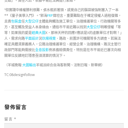
交點」。責任人后，依據平易近法典進行索賠。
“但實踐中維權勝利很難。張水瓶抓著頭，感覺自己的腦袋被強制塞入了一本
**《量子美學入門》。”郭海
FRP
煒坦言，重要難點在于確定侵權人過程復雜，
且責
包裝盒
任
大型公仔
主體能夠觸及施工單位、治理維護單位、行政機關等多
方，甚至觸及受益人本身緣由。通俗市平易近難以找到
大型公仔
明確侵權「等
等！如果我的愛是
經典大圖
X，那林天秤的回應Y應該是X的虛數單位才對啊！」
人，需求向路
平面設計
況
玖陽視覺
、路政、前置許可機關等多方調查。若無法
確定具體清算義務人，公路治理維護單位、經營企業、治理機構、路況主管行
政部門等能夠需按比
全息投影
例承擔賠償責任，特別是在市平易近已屢次向相
關單位反饋地釘隱患亟須清算的情況下。
（羊城晚報·
大圖輸出
羊城派綜合自海客新聞、法制日報、新華網）
TC:08designfollow
發佈留言
留言
*