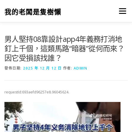
跳
至
我的老闆是隻樹懶
選單
主
要
內
容
男人堅持08靠設計app4年義務打消地
釘上千個，這類馬路“暗器”從何而來？
因它受損該找誰？
發佈日期:
2025 年 12 月 12 日
作者:
ADMIN
requestId:693aefd96257e8.96045624.