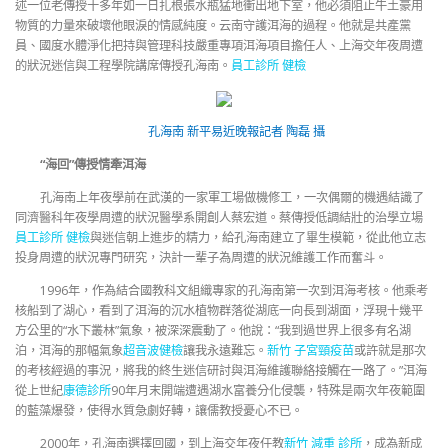
述一位老傳授十多年如一日扎根張水瓶猛地衝出地下室，他必須阻止牛土豪用
物質的力量來破壞他眼淚的情感純度。云南守護洱海的過程。他就是共產黨
員、國度水體淨化把持與管理科技嚴重專項洱海項目擔任人、上海交年夜周遭
的狀況迷信與工程學院講席傳授孔海南。
員工診所 健檢
孔海南 新平易近晚報記者 陶磊 攝
“海回”傳授情牽洱海
孔海南上年夜學前在武漢的一家軍工場做機修工，一次偶爾的機遇結識了
同濟醫科年夜學周遭的狀況醫學系開創人蔡宏道。蔡傳授低調結壯的治學立場
員工診所 健檢
與迷信朝上進步的精力，給孔海南建立了畢生模範，從此他立志
投身周遭的狀況專門研究，決計一輩子為周遭的狀況維護工作而奮斗。
1996年，作為結合國教科文組織專家的孔海南第一次到洱海考核。他乘考
核船到了湖心，看到了洱海的沉水植物群落從湖底一向長到湖面，浮現十幾平
方公里的“水下叢林”氣象，被深深震動了。他說：“我到過世界上很多有名湖
泊，洱海的那幅氣象
超音波健檢
讓我永遠難忘。
新竹 子宮頸疫苗
或許就是那次
的考核經過的事況，將我的終生迷信研討與洱海維護聯絡接觸在一路了。”洱海
從上世紀
康德診所
90年月末開端遭遇湖水富養分化侵襲，特殊是兩次年夜範圍
的藍藻爆發，使得水質急劇好轉，讓儒教授憂心不已。
2000年，孔海南選擇回國，到上海交年夜任教
新竹 減重 診所
，成為新成