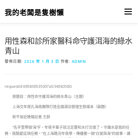
跳
至
我的老闆是隻樹懶
選單
主
要
內
容
用性森和診所家醫科命守護洱海的綠水
青山
發佈日期:
2026 年 1 月 3 日
作者:
ADMIN
requestId:695800535007a0.94583580.
原題目：用性命守護洱海的綠水青山（主題）
上海交年夜孔海南團隊打造全國湖泊管理生態樣本（副題）
新平易近晚報記者 王蔚
“名字里帶個‘海’字，年夜半輩子就注定要和水打交道了。守護水是我的任
務，我酷愛這項任務。”在上海路況年夜學，傳播著一個“白叟與海”的故事，講