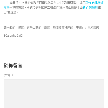
幾天前，75歲的儒教授回學院為青年先生和科研職員主講了
新竹 自律神經
檢查
一堂微黨課，主題恰是堅固建立和踐行“綠水青山就是金山
新竹 家醫科
銀
山”的理念。
張水瓶的「傻氣」與牛土豪的「霸氣」瞬間被天秤座的「平衡」力量所鎖死。
TC:senho2ai2l
發佈留言
留言
*