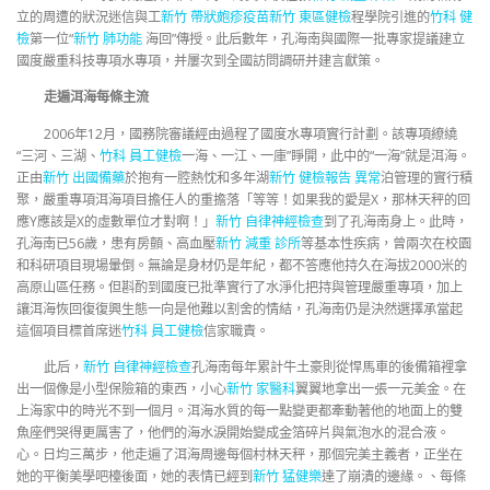
立的周遭的狀況迷信與工
新竹 帶狀皰疹疫苗
新竹 東區健檢
程學院引進的
竹科 健
檢
第一位“
新竹 肺功能
海回”傳授。此后數年，孔海南與國際一批專家提議建立
國度嚴重科技專項水專項，并屢次到全國訪問調研并建言獻策。
走遍洱海每條主流
2006年12月，國務院審議經由過程了國度水專項實行計劃。該專項繚繞
“三河、三湖、
竹科 員工健檢
一海、一江、一庫”睜開，此中的“一海”就是洱海。
正由
新竹 出國備藥
於抱有一腔熱忱和多年湖
新竹 健檢報告 異常
泊管理的實行積
聚，嚴重專項洱海項目擔任人的重擔落「等等！如果我的愛是X，那林天秤的回
應Y應該是X的虛數單位才對啊！」
新竹 自律神經檢查
到了孔海南身上。此時，
孔海南已56歲，患有房顫、高血壓
新竹 減重 診所
等基本性疾病，曾兩次在校園
和科研項目現場暈倒。無論是身材仍是年紀，都不答應他持久在海拔2000米的
高原山區任務。但斟酌到國度已批準實行了水淨化把持與管理嚴重專項，加上
讓洱海恢回復復興生態一向是他難以割舍的情結，孔海南仍是決然選擇承當起
這個項目標首席迷
竹科 員工健檢
信家職責。
此后，
新竹 自律神經檢查
孔海南每年累計牛土豪則從悍馬車的後備箱裡拿
出一個像是小型保險箱的東西，小心
新竹 家醫科
翼翼地拿出一張一元美金。在
上海家中的時光不到一個月。洱海水質的每一點變更都牽動著他的地面上的雙
魚座們哭得更厲害了，他們的海水淚開始變成金箔碎片與氣泡水的混合液。
心。日均三萬步，他走遍了洱海周邊每個村林天秤，那個完美主義者，正坐在
她的平衡美學吧檯後面，她的表情已經到
新竹 猛健樂
達了崩潰的邊緣。、每條