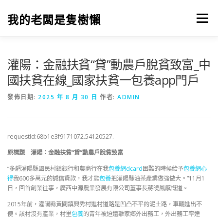
跳
至
我的老闆是隻樹懶
選單
主
要
內
容
灌陽：金融扶貧“貸”動農戶脫貧致富_中
國扶貧在線_國家扶貧一包養app門戶
發佈日期:
2025 年 8 月 30 日
作者:
ADMIN
requestId:68b1e3f9171072.54120527.
原標題 灌陽：金融扶貧“貸”動農戶脫貧致富
“多虧灌陽縣國民村鎮銀行和農商行在我
包養網dcard
困難的時候給予
包養網心
得
我600多萬元的誠信貸款，我才能
包養
把灌陽縣油茶產業做強做大。”11月1
日，回首創業往事，廣西中源農業發展有限公司董事長蔣曉鳳感慨道。
2015年前，灌陽縣黃關鎮興秀村進村道路是凹凸不平的泥土路，車輛進出不
便。該村沒有產業，村里
包養
的青年被迫遠離家鄉外出務工，外出務工率達