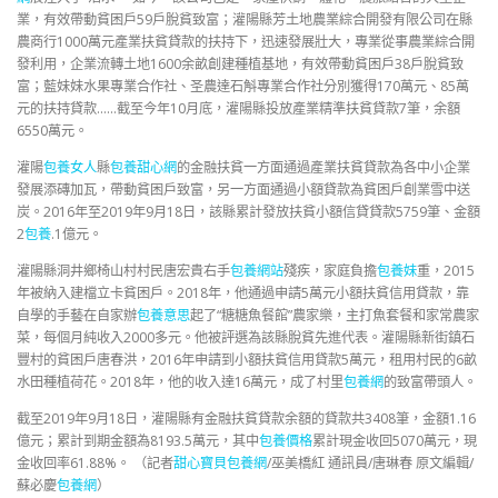
業，有效帶動貧困戶59戶脫貧致富；灌陽縣芳土地農業綜合開發有限公司在縣
農商行1000萬元產業扶貧貸款的扶持下，迅速發展壯大，專業從事農業綜合開
發利用，企業流轉土地1600余畝創建種植基地，有效帶動貧困戶38戶脫貧致
富；藍妹妹水果專業合作社、圣農達石斛專業合作社分別獲得170萬元、85萬
元的扶持貸款……截至今年10月底，灌陽縣投放產業精準扶貧貸款7筆，余額
6550萬元。
灌陽
包養女人
縣
包養甜心網
的金融扶貧一方面通過產業扶貧貸款為各中小企業
發展添磚加瓦，帶動貧困戶致富，另一方面通過小額貸款為貧困戶創業雪中送
炭。2016年至2019年9月18日，該縣累計發放扶貧小額信貸貸款5759筆、金額
2
包養
.1億元。
灌陽縣洞井鄉椅山村村民唐宏貴右手
包養網站
殘疾，家庭負擔
包養妹
重，2015
年被納入建檔立卡貧困戶。2018年，他通過申請5萬元小額扶貧信用貸款，靠
自學的手藝在自家辦
包養意思
起了“糖糖魚餐館”農家樂，主打魚套餐和家常農家
菜，每個月純收入2000多元。他被評選為該縣脫貧先進代表。灌陽縣新街鎮石
豐村的貧困戶唐春洪，2016年申請到小額扶貧信用貸款5萬元，租用村民的6畝
水田種植荷花。2018年，他的收入達16萬元，成了村里
包養網
的致富帶頭人。
截至2019年9月18日，灌陽縣有金融扶貧貸款余額的貸款共3408筆，金額1.16
億元；累計到期金額為8193.5萬元，其中
包養價格
累計現金收回5070萬元，現
金收回率61.88%。 （記者
甜心寶貝包養網
/巫美橋紅 通訊員/唐琳春 原文編輯/
蘇必慶
包養網
）