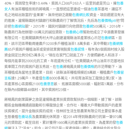
40%，貧困發生率達10.44%，貧困人口68戶263人。這里到處是荒山，擁
包養
女人
有油茶種植技術的蔣曉鳳，一直想把這里建成一個油
包養
茶基地，讓這不
毛之地結出致富的“金果果”。無奈他缺乏啟動
包養網比較
資金，項目遲遲沒有大
的進展。灌陽縣國民村鎮銀行和縣農商行了解情況后，先后為
包養價格ptt
他“問
診把
包養網站
脈”，2015年，國民村鎮銀行向他貸款
包養網
500萬元，2016年，
縣農商行為他辦理100萬元的誠信貸款，
包養網心得
幫助他成立了中源農業發展
有限公司，在黃關鎮興秀村大坪山創建灌陽縣油茶產業核心示范
包養網
區。目
前，該示范區帶動周邊農戶3200多戶種植油茶1.8萬多畝，其中帶動3
包養網推
薦
65戶貧困戶種植油茶或安排就業實現脫貧
包養感情
，每年為5個貧困村按入股
資金固定比例分紅5萬多元。“現在在家門口就能工作，方便照顧老人和孩子，
每個月能拿到2000元的工資，年底還有分紅。”在黃關鎮大坪山油茶示范基地扶
貧車間工作的貧困戶趙玉秀說。在
包養
蔣曉鳳夫婦
包養價格
的示范帶動下，油
茶種植成為當地主要產業，目前，該縣油茶種植規模近8萬畝，種植農戶
包養留
言板
達1.29萬戶，年產值
包養
8000多萬元，共培育油茶加工龍頭企業2家。油
茶產業核心區面積2100
包養意思
畝、 拓展區面積5000畝、輻射區1萬畝，分布
在縣內6個鄉鎮48個村，其中貧困村23個。
蔣曉鳳的創業圓夢之旅是灌陽縣產業扶貧貸款幫扶的一個縮影。據了解，該縣
轄區金融機構通過鼓勵和引導龍頭企業、合作社、種養大戶帶動貧困戶的產業
扶貧模式，提升金融扶貧的成效。桂林好生活生態農業有限公司主要從事水產
生態養殖
包養站長
及農業觀光休閑游，從2014年得到縣農商行的第一筆970萬
元的貸款起，截至目前，累計獲得1660萬元的產業扶貧貸款，為產業的發
包養
網
展注入了“活水”。如今，該公司已是一家產供銷一體化、農旅結合的大型企