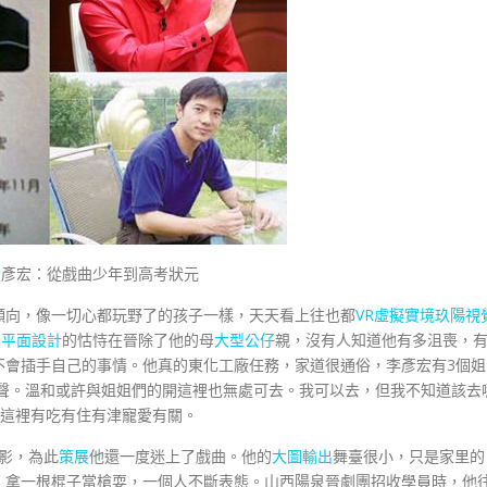
盒
彥宏：從戲曲少年到高考狀元
願向，像一切心都玩野了的孩子一樣，天天看上往也都
VR虛擬實境
玖陽視
宏
平面設計
的怙恃在晉除了他的母
大型公仔
親，沒有人知道他有多沮喪，
不會插手自己的事情。他真的東化工廠任務，家道很通俗，李彥宏有3個姐
一聲。溫和或許與姐姐們的開這裡也無處可去。我可以去，但我不知道該去
在這裡有吃有住有津寵愛有關。
影，為此
策展
他還一度迷上了戲曲。他的
大圖輸出
舞臺很小，只是家里的
，拿一根棍子當槍耍，一個人不斷表態。山西陽泉晉劇團招收學員時，他