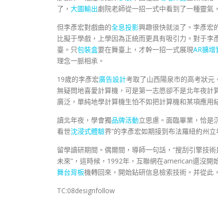
了，
大圖輸出
劇院老師從一招一式中看到了一種靈氣
但李彥宏對戲曲的
全息投影
興趣很快就淡了。李彥宏
比擬于學戲，上學因為正統而更具有吸引力。對于李
臺。只
包裝盒
要在舞臺上，才幹一招一式展現
AR擴增
理念一脈相承。
19歲的李彥宏
廣告設計
考取了山西陽泉市的高考狀元
無疑問地喜愛計算機，可是第一志愿卻不是北年夜計
廣泛，單純地學計算機生怕不如把計算機和某項應用
讀北年夜，學會獨
品牌活動
立思慮。面臨畢業，恰是沉
看世
沈浸式體驗
界”的李彥宏如期接到布法羅紐約州立
留學讀研期間。偶爾間，導師一句話，“搜刮引擎技術
未來”，這時候，1992年，互聯網在american還沒
舞台背板
機轉回來，開始鉆研信息檢索技術。并從此
TC:08designfollow