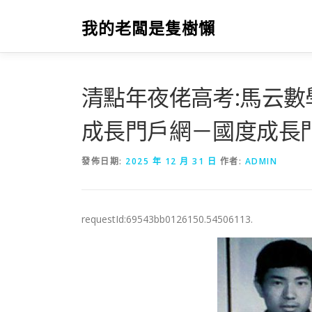
跳
至
我的老闆是隻樹懶
主
要
內
容
清點年夜佬高考:馬云數
成長門戶網－國度成長
發佈日期:
2025 年 12 月 31 日
作者:
ADMIN
requestId:69543bb0126150.54506113.