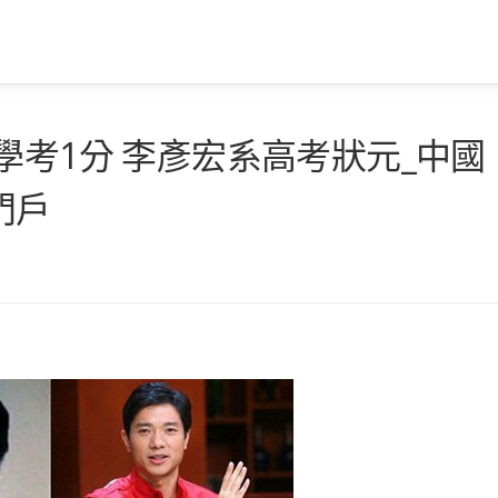
學考1分 李彥宏系高考狀元_中國
門戶