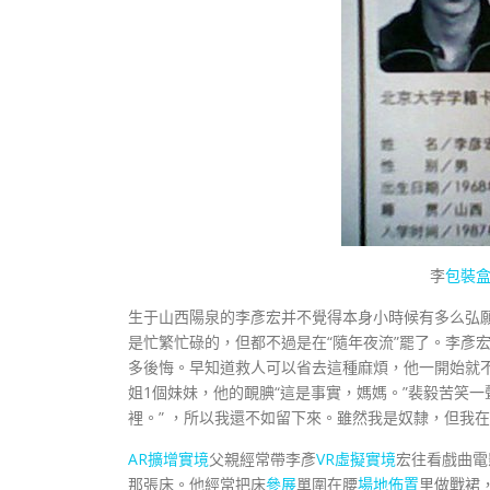
李
包裝
生于山西陽泉的李彥宏并不覺得本身小時候有多么弘
是忙繁忙碌的，但都不過是在“隨年夜流”罷了。李彥
多後悔。早知道救人可以省去這種麻煩，他一開始就
姐1個妹妹，他的靦腆“這是事實，媽媽。”裴毅苦笑
裡。” ，所以我還不如留下來。雖然我是奴隸，但我
AR擴增實境
父親經常帶李彥
VR虛擬實境
宏往看戲曲電
那張床。他經常把床
參展
單圍在腰
場地佈置
里做戰裙