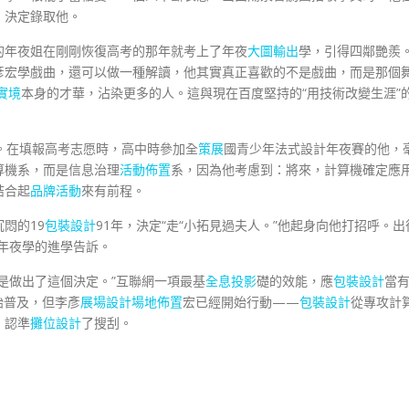
，決定錄取他。
的年夜姐在剛剛恢復高考的那年就考上了年夜
大圖輸出
學，引得四鄰艷羨
彥宏學戲曲，還可以做一種解讀，他其實真正喜歡的不是戲曲，而是那個
實境
本身的才華，沾染更多的人。這與現在百度堅持的“用技術改變生涯”
。在填報高考志愿時，高中時參加全
策展
國青少年法式設計年夜賽的他，
算機系，而是信息治理
活動佈置
系，因為他考慮到：將來，計算機確定應
結合起
品牌活動
來有前程。
悶的19
包裝設計
91年，決定“走“小拓見過夫人。”他起身向他打招呼。出
年夜學的進學告訴。
是做出了這個決定。”互聯網一項最基
全息投影
礎的效能，應
包裝設計
當
開始普及，但李彥
展場設計
場地佈置
宏已經開始行動——
包裝設計
從專攻計
，認準
攤位設計
了搜刮。