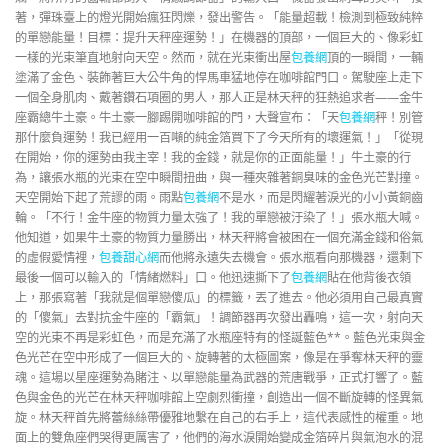
著，彈珠臺上的燈光開始瘋狂閃爍，發出警告。「能量超載！檢測到極致純粹
的單戀能量！目標：提升天秤座運勢！」在機器的頂部，一個巨大的、像彩虹
一樣的光束筆直地射向天空。然而，就在光束衝出屋
包養網
頂的一瞬間，一輛
塗滿了金色、裝飾著巨大公牛角的悍馬車猛地停在咖啡館門口。駕駛座上走下
一個全身肌肉、戴著鑽石項圈的男人，那人正是林天秤的狂熱追求者——金牛
座霸總牛土豪。牛土豪一腳踢開咖啡館的門，大聲宣布：「天
包養網
秤！別管
那什麼負運勢！我已經用一百噸的純金箔買下了今天所有的壞運氣！」「從現
在開始，你的運勢由我主宰！我的金錢，就是你的正面能量！」牛土豪的行
為，讓張水瓶的光束在空中瞬間扭曲，與一種夾雜著銅臭味的金色光芒對撞。
天空開始下起了荒謬的雨。雨點
包養網
不是水，而是閃耀著淚光的小小黃銅齒
輪。「不行！金牛座的物質力量太強了！我的單戀被汙染了！」張水瓶大喊。
他知道，如果牛土豪的物質力量勝出，林天秤將會被困在一個充滿金錢和俗氣
的虛假愛情裡，
包養甜心網
而他將永遠失去機會。張水瓶看向那機器，還剩下
最後一個可以輸入的「情緒燃料」口。他迅速撕下了
包養網
貼在他背後衣領
上，那張寫著「我就是個單戀傻瓜」的標籤，丟了進去。他必須用自己最真實
的「傻氣」去對抗金牛座的「霸氣」！調節器再次發出轟鳴，這一次，射向天
空的光束不再是彩虹色，而是充滿了水瓶座特有的怪誕藍色**。藍色光束與金
色光芒在空中形成了一個巨大的、旋轉著的太極圖案，像是在爭奪林天秤的靈
魂。這場以星座運勢為賭注、以單戀能量為武器的荒唐戰爭，正式打響了。藍
色與金色的光芒在林天秤咖啡館上空劇烈衝撞，創造出一個不斷旋轉的怪異氣
旋。林天秤首先將蕾絲絲帶優雅地繫在自己的右手上，這代表感性的權重。地
面上的雙魚座們哭得更厲害了，他們的海水淚開始變成金箔碎片與氣泡水的混