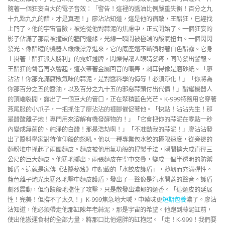
隨著一個狂妄自大的電子音效：「警告！這裡的醬油比例嚴重失衡！百分之九
十九點九九的醋，才是真理！」廖沾沾知道，這是他的宿敵，王醋狂，已經找
上門了。他的宇宙冒險，被迫從他對蒜泥的焦慮中，正式開始了。一個狂妄的
影子佔滿了那扇被撞破的牆門邊緣，光線一瞬間被極端的酸氣扭曲。一個閃閃
發光、像醋罐的機器人緩緩漂浮進來，它的底座還不斷噴射著白色醋霧。它身
上掛著「醋狂派大勝利」的霓虹燈牌，閃爍得讓人眼睛發疼，同時發出警報。
王醋狂的聲音再次響起，這次帶著金屬回音的嘲弄，刺耳得像是磨砂紙。「廖
沾沾！你那充滿腐敗氣味的蒜泥，是對醬料學的侮辱！必須淨化！」「你將為
你那百分之五的醬油，以及百分之九十五的邪惡蒜頭付出代價！」醋罐機器人
的頂端裂開，露出了一個巨大的管口，正在聚積藍色光芒。K-999特務用它穿著
燕尾服的小爪子，一把抓住了廖沾沾的褲腳催促著他。「快點！沾沾先生！那
是醋酸離子炮！專門用來溶解有機發酵物的！」「它會把你的蒜泥在零點一秒
內變成無菌的、純淨的白醋！那是浩劫啊！」「不准動我的蒜泥！」廖沾沾發
出了醬料學家對待信仰般的怒吼。他以一種專業包水餃的極限速度，從旁邊的
麵粉堆中抓起了兩團麵皮。麵皮被他用氣功般的捏製手法，瞬間擴大成直徑三
公尺的巨大麵皮。他猛地擲出，兩張麵皮在空中交疊，變成一個半透明的防禦
護盾。這就是家傳《沾醬秘笈》中記載的「水餃皮護盾」，薄韌而充滿彈性。
藍色離子炮光束猛烈地擊中麵皮護盾，發出了一聲像是汽水開蓋的聲音。護盾
劇烈震動，但奇蹟般地擋住了攻擊，只是散發出濃郁的麵香。「這麵皮的延展
性！完美！但撐不了太久！」K-999焦急地大喊，中藥味更
短期包養
濃了。廖沾
沾知道，他必須帶走他那缸陳年老蒜泥，那是宇宙的希望。他跑到蒜泥缸前，
使出他搬運食材的全部力量，將那口比他還胖的缸抱起。「走！K-999！我們要