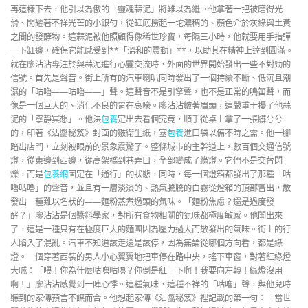
再這樣下去，他引以為傲的「靈魂蒜泥」將難以為繼。他拿著一把被磨得光
滑、閃耀著不祥光芒的小銀勺，從缸底撈起一坨濃稠的、顏色介於灰綠與土黃
之間的發酵物。這蒜泥被他照顧得像稀世珍寶，每隔三小時，他就要用手指彈
一下缸邊，確保它能感受到**「溫和的震動」**，以助其在精神上達到圓滿。
就在廖沾沾專注於與蒜泥進行心靈交流時，外面的世界開始發出一些不對勁的
信號。首先是聲音。街上所有的汽車喇叭同時發出了一個持續不斷、低沉且潮
濕的「咕嚕——咕嚕——」聲。這聲音不是引擎聲，也不是正常的鳴笛聲，而
像是一個巨大的、消化不良的胃在哀嚎。廖沾沾皺著眉頭，這嚴重干擾了他蒜
泥的「寧靜冥想」。他決
包養
定出去看個究竟，順手從桌上拿了一張髒兮兮
的，印著《沾醬秘笈》封面的皺衛生紙，塞
包養
進口袋以備不時之需。他一腳
踏出店門，立刻被眼前的景象震驚了。整條城市的主幹道上，數百個交通信號
燈，從東邊到西邊，從高架橋到巷弄口，全部變成了綠燈。它們不是交替閃
爍，而是
包養網
固定在「通行」的狀態，同時，每一個燈箱都發出了那種「咕
嚕咕嚕」的聲音，並且有一層淡淡的、熱氣騰騰的白霧從燈箱的頂部冒出，散
發出一種難以名狀的——麵粉蒸煮過頭的氣味。「麵粉焦慮？還是過度發
酵？」廖沾沾是個醬料學家，對所有食物相關的氣味都極度敏感。他聞出來
了，這是一種只有在極度巨大的麵團因為壓力過大而散發出的氣味。街上的行
人陷入了混亂。汽車不知道該走還是該停，因為無論從哪個方向看，都是綠
燈。一個穿著西裝的男人小心翼翼地把車停在路中央，搖下車窗，對著紅綠燈
大喊：「喂！你為什麼咕嚕咕嚕？你倒是紅一下啊！我要向左轉！綠燈沒用
啊！」廖沾沾感覺到一陣心悸。這種氣味，這種不祥的「咕嚕」聲，與他兒時
聽到的家傳預言不謀而合。他想起家傳《沾醬秘笈》裡記載的第一句：「當世