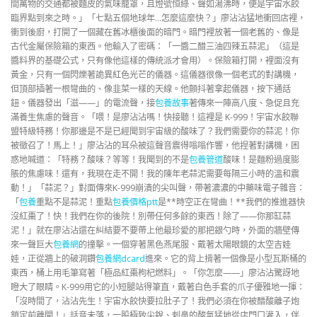
間萬物的交通都被麵皮的氣味籠罩，且燈號恒綠、聲如湯沸時，便是宇宙水餃
臨界點到來之時。」「七點五個地球年…怎麼這麼快？」廖沾沾猛地衝回店裡，
衝到後廚，打開了一個藏在舊冰櫃後面的暗門。暗門裡放著一個老舊的、像是
古代金屬保險箱的東西。他輸入了密碼：「一醬二醋三油四辣五蒜泥」（這是
醬料界的基礎公式，只有像他這樣的傳統派才會用）。保險箱打開，裡面沒有
黃金，只有一個閃爍著詭異紅色光芒的儀器。這儀器很像一個老式的對講機，
但頂部插著一根彎曲的、像韭菜一樣的天線。他顫抖著拿起儀器，按下通話
鈕。儀器發出「滋——」的電流聲，接
包養故事
著傳來一陣高八度、急促且充
滿養生焦慮的聲音。「喂！是廖沾沾嗎！快接聽！這裡是 K-999！宇宙水餃聯
盟特級特務！你那邊是不是已經聞到宇宙級的酸味了？我們需要你的蒜泥！你
被徵召了！馬上！」廖沾沾的耳朵被這聲音震得嗡嗡作響，他捏著對講機，困
惑地喊道：「特務？酸味？等等！我聞到的不是
包養管道
酸味！是麵粉過度膨
脹的焦慮味！還有，我現在走不開！我的陳年老蒜泥需要每隔三小時的溫和震
動！」「蒜泥？」對面傳來K-999崩潰的尖叫聲，帶著濃濃的中藥味電子雜音：
「
包養
重點不是蒜泥！重點
包養價格ptt
是**時空正在彎曲！**我們的推進器快
沒紅棗了！快！我們在你的後院！別帶任何多餘的東西！除了——你那缸蒜
泥！」就在廖沾沾還在糾結要不要帶上他最珍愛的那把銀勺時，外面的牆壁傳
來一聲巨大
包養網
的撞擊。一個穿著黑色燕尾服、戴著太陽眼鏡的太空吉娃
娃，正從牆上的破洞鑽
包養網dcard
進來。它的背上揹著一個像是小型瓦斯桶的
東西，桶上用毛筆寫著「極品紅棗枸杞燃料」。「你怎麼——」廖沾沾驚訝地
瞪大了眼睛。K-999用它的小短腿站得筆直，戴著白色手套的爪子優雅地一揮：
「沒時間了，沾沾先生！宇宙水餃快要拉肚子了！我們必須在你被醋酸離子炮
鎖定前離開！」話音未落，一股極致尖銳、刺鼻的酸氣猛地從店門口灌入，伴