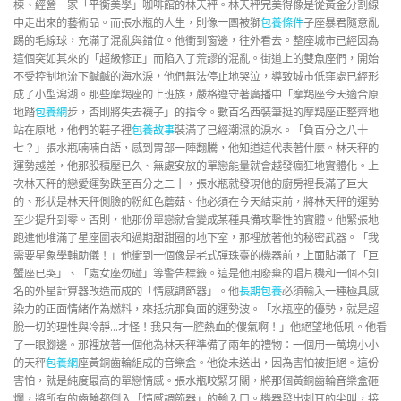
棟、經營一家「平衡美學」咖啡館的林天秤。林天秤完美得像是從黃金分割線
中走出來的藝術品。而張水瓶的人生，則像一團被獅
包養條件
子座暴君隨意亂
踢的毛線球，充滿了混亂與錯位。他衝到窗邊，往外看去。整座城市已經因為
這個突如其來的「超級修正」而陷入了荒謬的混亂。街道上的雙魚座們，開始
不受控制地流下鹹鹹的海水淚，他們無法停止地哭泣，導致城市低窪處已經形
成了小型潟湖。那些摩羯座的上班族，嚴格遵守著廣播中「摩羯座今天適合原
地踏
包養網
步，否則將失去襪子」的指令。數百名西裝筆挺的摩羯座正整齊地
站在原地，他們的鞋子裡
包養故事
裝滿了已經潮濕的淚水。「負百分之八十
七？」張水瓶喃喃自語，感到胃部一陣翻騰，他知道這代表著什麼。林天秤的
運勢越差，他那股積壓已久、無處安放的單戀能量就會越發瘋狂地實體化。上
次林天秤的戀愛運勢跌至百分之二十，張水瓶就發現他的廚房裡長滿了巨大
的、形狀是林天秤側臉的粉紅色蘑菇。他必須在今天結束前，將林天秤的運勢
至少提升到零。否則，他那份單戀就會變成某種具備攻擊性的實體。他緊張地
跑進他堆滿了星座圖表和過期甜甜圈的地下室，那裡放著他的秘密武器。「我
需要星象學輔助儀！」他衝到一個像是老式彈珠臺的機器前，上面貼滿了「巨
蟹座已哭」、「處女座勿碰」等警告標籤。這是他用廢棄的唱片機和一個不知
名的外星計算器改造而成的「情感調節器」。他
長期包養
必須輸入一種極具感
染力的正面情緒作為燃料，來抵抗那負面的運勢波。「水瓶座的優勢，就是超
脫一切的理性與冷靜…才怪！我只有一腔熱血的傻氣啊！」他絕望地低吼。他看
了一眼腳邊。那裡放著一個他為林天秤準備了兩年的禮物：一個用一萬塊小小
的天秤
包養網
座黃銅齒輪組成的音樂盒。他從未送出，因為害怕被拒絕。這份
害怕，就是純度最高的單戀情感。張水瓶咬緊牙關，將那個黃銅齒輪音樂盒砸
爛，將所有的齒輪都倒入「情感調節器」的輸入口。機器發出刺耳的尖叫，接