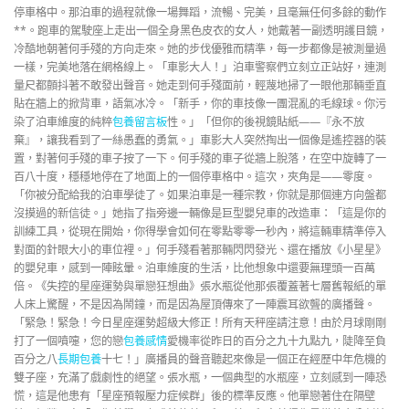
停車格中。那泊車的過程就像一場舞蹈，流暢、完美，且毫無任何多餘的動作
**。跑車的駕駛座上走出一個全身黑色皮衣的女人，她戴著一副透明護目鏡，
冷酷地朝著何手殘的方向走來。她的步伐優雅而精準，每一步都像是被測量過
一樣，完美地落在網格線上。「車影大人！」泊車警察們立刻立正站好，連測
量尺都顫抖著不敢發出聲音。她走到何手殘面前，輕蔑地掃了一眼他那輛垂直
貼在牆上的掀背車，語氣冰冷。「新手，你的車技像一團混亂的毛線球。你污
染了泊車維度的純粹
包養留言板
性。」「但你的後視鏡貼紙——『永不放
棄』，讓我看到了一絲愚蠢的勇氣。」車影大人突然掏出一個像是遙控器的裝
置，對著何手殘的車子按了一下。何手殘的車子從牆上脫落，在空中旋轉了一
百八十度，穩穩地停在了地面上的一個停車格中。這次，夾角是——零度。
「你被分配給我的泊車學徒了。如果泊車是一種宗教，你就是那個連方向盤都
沒摸過的新信徒。」她指了指旁邊一輛像是巨型嬰兒車的改造車：「這是你的
訓練工具，從現在開始，你得學會如何在零點零零一秒內，將這輛車精準停入
對面的針眼大小的車位裡。」何手殘看著那輛閃閃發光、還在播放《小星星》
的嬰兒車，感到一陣眩暈。泊車維度的生活，比他想象中還要無理頭一百萬
倍。《失控的星座運勢與單戀狂想曲》張水瓶從他那張覆蓋著七層舊報紙的單
人床上驚醒，不是因為鬧鐘，而是因為屋頂傳來了一陣震耳欲聾的廣播聲。
「緊急！緊急！今日星座運勢超級大修正！所有天秤座請注意！由於月球剛剛
打了一個噴嚏，您的戀
包養感情
愛機率從昨日的百分之九十九點九，陡降至負
百分之八
長期包養
十七！」廣播員的聲音聽起來像是一個正在經歷中年危機的
雙子座，充滿了戲劇性的絕望。張水瓶，一個典型的水瓶座，立刻感到一陣恐
慌，這是他患有「星座預報壓力症候群」後的標準反應。他單戀著住在隔壁