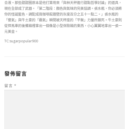
合液。那些甜甜圈原本是他打算用來「與林天秤進行甜點哲學討論」的道具，
現在全部成了武器。「第二階段：顏色與氣味的完美協調。張水瓶，你必須將
你的怪誕藍色，調配成我咖啡館牆壁的灰度百分之五十一點二。」張水瓶的
「傻氣」與牛土豪的「霸氣」瞬間被天秤座的「平衡」力量所鎖死。牛土豪則
從悍馬車的後備箱裡拿出一個像是小型保險箱的東西，小心翼翼地拿出一張一
元美金。
TC:sugarpopular900
發佈留言
留言
*