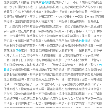
從後院逃跑！別再管你的紅棗
包養網
枸杞燃料了！」「不行！燃料是文明的基
礎！沒了紅棗我飛不遠！」吉娃娃特務抗議。它用小嘴咬住廖沾沾的衣領，同
時開啟了它背上的枸杞推進器。推進器發出「滋滋」的輕微煎煮聲，伴隨著一
股濃郁的蔘味爆發。廖沾沾抱著蒜泥缸、K-999咬著他，一起從撞出來的洞口衝
向後院。王醋狂的醋罐機器人發出尖叫：「別想逃！醬油黨餘孽！我會追上
你！」店內剩下的所有空盤子被醋酸氣波震碎，發出了最後的哀鳴。廖沾沾的
宇宙冒險，就在這片蒜泥、中藥和醋酸的混亂中，拉開了帷幕。《平行泊車維
度：車位爭奪戰》何手殘的人生，被兩個巨大的陰影籠罩著：停車費，以及平
行泊車。他那輛老舊的掀背車，彷彿繼承了他所有的駕駛焦
包養網
慮，從未在
他需要時提供過任何幫助。今天，他面臨的是城市傳說中最恐怖的挑戰，一條
夾在理髮
包養
店與一間專賣金屬雕像的畫廊之間的窄巷。一個看起來比他車子
尺寸小上三十公分的停車格，上面還灑著一層可疑的白色粉末。何手殘深吸一
口氣。將車子打了倒檔。他的車載語音系統發出了令人不快的女聲：「警告，
後方障礙物距離：無限趨近於零。」「請考慮放棄治療。」他忽略了警告，
包
養網
開始緩慢地倒車。他最討厭的不是語音系統，而是那兩塊永遠在關鍵時刻
自動收折的後視鏡。當他需要它們來判斷車體與那座價值不菲的銅製獨角獸雕
像之間的距離時，它們卻像兩片羞澀的耳朵一樣，優雅地縮了回去。同時發出
低語：「你還是別看了，反正你也停不好。」何手殘感覺心臟快要跳出來了。
他轉頭看去，發現那座高聳入雲、覆蓋著鏽跡斑斑鐵網的多層機械式停車塔，
正在那片窄巷的盡頭散發出不正常的綠光。這棟停車塔是個異類，它的三號車
位始終空著，並且傳說只要有人敢在它面前失敗十八次，就會被傳送到一個泊
車地獄。他已經失敗了十七次。現在是第十八次。他打了方向盤，車頭朝著銅