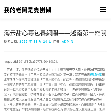
跳
至
我的老闆是隻樹懶
選單
主
要
內
容
海云甜心專包養網關——越南第一雄關
發佈日期:
2025 年 11 月 20 日
作者:
ADMIN
requestId:691df30ba50778.60419821.
「可惡！這是什麼低級的情緒干擾！」牛土豪對著天空大吼，他無法理解這種
沒有標價的能量。《宇宙水餃與終極醬料師》第一章：蒜泥與末日
短期包養
預
兆廖沾沾坐在他那間被稱為「宇宙水餃中心」的店裡，但這間店的外觀更像是
一個被遺棄的藍色塑膠棚，與「宇宙」或「中心」這兩個詞毫無關係。他正在
對著一缸已經發酵了七個月又七天的老蒜泥嘆氣。「你還不夠靈動，我的蒜
泥。」他輕聲細語，彷彿在責備一個不上進的孩子。店內只有他一個人，連蒼
蠅都因為難以忍受那股陳年蒜頭混合著鐵鏽與淡淡絕望的味道而選擇繞道飛
行。今天的營業額是：零。廖沾沾不安的不是店裡的生意，而是他對**「蒜泥
成本焦慮症」**的深層恐懼。新鮮蒜頭每公斤的價格正在以超光速上漲，如果