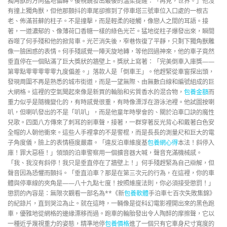
獨角獸的方向猛地偏轉。後視鏡發出最後的溫柔提醒：「再見，世界。」他沒
有撞上獨角獸，但他那顫抖的車尾卻擦到了停車塔三號車位入口處的一根古
老、佈滿苔蘚的柱子。不是撞擊，而是輕柔的碰觸，像戀人之間的耳語。接
著，一道濃郁的、像薄荷口香糖一樣的綠色光芒。猛地從柱子爆發出來，瞬間
吞噬了何手殘和他的掀背車。光芒消失後，窄巷恢復了平靜，只剩下獨角獸雕
像一臉困惑的表情。何手殘感覺一陣天旋地轉，等他回過神來，他的車子竟然
垂直停在一個貼滿了巨大獎狀的牆壁上。獎狀上寫著：「完美倒車入庫獎——
第零點零零零零零九度偏差。」落款人是「倒車王」。他趕緊從車窗探出頭，
發現周圍不再是熟悉的城市街道，而是一望無際、由無數白線和編號組成的巨
大網格。這裡的空氣聞起來像是新買的輪胎和劣質香水的混合物，
包養金額
而
重力似乎是隨機變化的，有時感覺很重，有時像漂浮在游泳池裡。他試圖按喇
叭，但喇叭發出的不是「叭叭」，而是他童年時學會的、關於泊車口訣的魔性
兒歌。四面八方傳來了刺耳的剎車聲，接著，一群穿著反光背心和戴著白色安
全帽的人朝他衝來。這些人手裡拿的不是警棍，而是長長的測量尺和巨大的電
子角度儀，臉上的表情極度嚴肅。「違反泊車維度基
包養網心得
本法！斜停入
庫！罪大惡極！」領頭的泊車警察用一個擴音器大喊，聲音充滿機械感。
「我、我沒有斜停！我只是垂直停在了牆壁上！」何手殘趕緊為自己辯解，但
聲音因為恐懼而顫抖。「垂直泊車？那是在第三次元的行為，在這裡，你的車
體與停車線的夾角是——八十九點七度！按照維度法則，你必須接受懲罰！」
懲罰的內容是：無限次觀看一部名為**《新
包養軟體
手泊車七百次失敗集錦》
的紀錄片，直到哭泣為止。就在這時，一輛像是從科幻電影裡開出來的黑色跑
車，優雅地從網格的邊緣漂移而過。跑車的輪胎發出令人陶醉的摩擦聲，它以
一種近乎蔑視重力的姿態，精準地停
包養價格
進了一個只有它車身尺寸寬度的