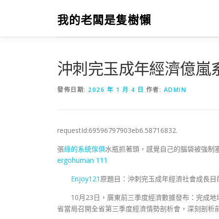
跳
至
我的老闆是隻樹懶
主
要
內
容
沖刺完玉成年經濟億嵐
發佈日期:
2026 年 1 月 4 日
作者:
ADMIN
requestId:69596797903eb6.58716832.
張
綠的系統傢俱
水瓶抓著頭，感覺自己的腦袋被強制塞
ergohuman 111
Enjoy121
原題目：沖刺完玉成年經濟社會成長目
10月23日，廣東前三季度經濟數據發布：完成地
省當局召開全省第三季度經濟情勢剖析會，深刻剖析