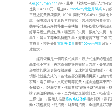
4.
ergohuman 111
8%。此中，城鎮居平易近人均可
比例。47390元，增加4.2
Standway電動升降桌
%；鄉
平易近花費價錢指數（CPI）同比下跌0.6%，漲幅
感。保證和改良平易近生無盡頭，各地各部分要高東西
動承接財產有序轉移主平臺扶植，抓好秋收冬種和高
好平易近生保證任務，穩固高「失衡！徹底的失衡！
業生、農人工等重點群體失業，兜牢兜實下層“三保”
業辦事，梳理優化
電動升降桌
現有
100室內設計
政策，
效信念。
經濟恢復是一個海浪式成長、波折式進步的經過
基本還不牢固，需求真個提振仍需加大力度，失業總
部周遭的狀況更趨復雜嚴重，全球經濟增加放緩，不穩
悄松松就能完成的。各地各部分要再接再厲，加速增進
家居、電子產物、文明游玩等花費，經由過程高東西
好勢頭，用好廣交會、進博會和“粵貿全球”等展會平
達了崩潰的邊緣。臺，全力輔助企業搶訂單、拓市場
三樣”出口；要鼎力推動
綠的系統傢俱
招商引資，辦妥
動，積極展開上門招商、財產鏈招商，全鏈條抓好項