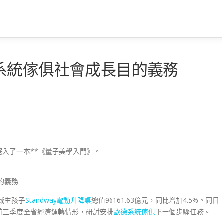
系統傢俱社會成長目的義務
入了一本**《量子美學入門》。
的義務
域生孩子
Standway電動升降桌
總值96161.63億元，同比增加4.5%。同日
前三季度全省經濟運轉情形，研討安排
歐德系統傢俱
下一個步驟任務。