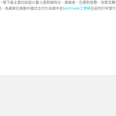
時光，眼下最主要的就是以奮斗姿勢搶時光、搶機會，在應對挑釁、攻堅克難
務，為廣東在推動中國式古代化扶植中走
bestmade工學椅
在前列打牢堅什