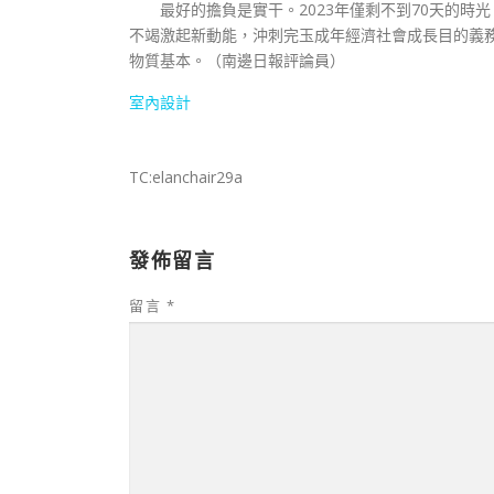
最好的擔負是實干。2023年僅剩不到70天的
不竭激起新動能，沖刺完玉成年經濟社會成長目的義
物質基本。（
南邊日報評論員
）
室內設計
TC:elanchair29a
發佈留言
留言
*