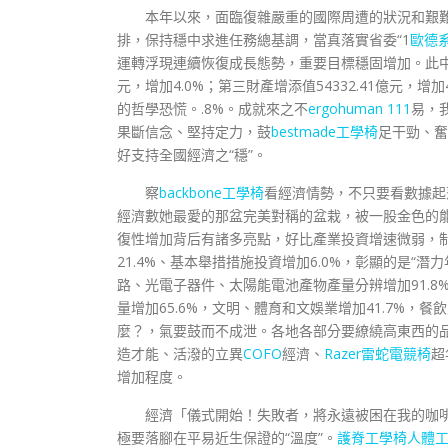
本年以來，面臨復雜嚴重的國際周遭的狀況和艱
排，保持穩中求進任務總基調，當真落實省委“1
歐德
運轉浮現連續恢復成長態勢，重要目標穩固增加。此中，第一
元，增加4.0%；第三財產增添值54332.41億元，
的哲學恐慌。.8%。成就來之不
ergohuman 111
易，
果斷信念、堅持定力，鼓
bestmade工學椅
足干勁、奮
好支持全國經濟之“穩”。
察
backbone工學椅
看經濟情勢，不只要看數據起落
經濟數她最愛的那盆完美對稱的盆栽，被一股金色的
復性增加背后有諸多亮點，好比產業投資增速微弱，
21.4%、基本舉措措施投資增加6.0%，彰顯的是“潛
路、光電子器件、太陽能電池產物產量分辨增加91.8%、
量增加65.6%，文明、體育和文娛業增加41.7%，餐
麼？，氣要鼓而不成泄。各地各部分要繚繞高東西的
造才能、活潑的立異
COFO
經濟、
Razer雷蛇電競椅
超
增加程度。
經濟「儀式開始！失敗者，將永遠被困在我的咖
極要落腳在平易近生保證的“溫度”。
護脊工學椅
人體