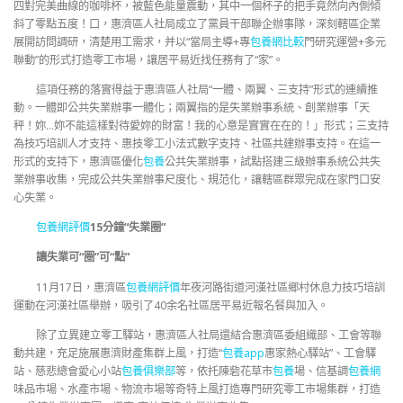
四對完美曲線的咖啡杯，被藍色能量震動，其中一個杯子的把手竟然向內側傾
斜了零點五度！口，惠濟區人社局成立了黨員干部聯企辦事隊，深刻轄區企業
展開訪問調研，清楚用工需求，并以“當局主導+專
包養網比較
門研究運營+多元
聯動”的形式打造零工市場，讓居平易近找任務有了“家”。
這項任務的落實得益于惠濟區人社局“一體、兩翼、三支持”形式的連續推
動。一體即公共失業辦事一體化；兩翼指的是失業辦事系統、創業辦事「天
秤！妳…妳不能這樣對待愛妳的財富！我的心意是實實在在的！」形式；三支持
為技巧培訓人才支持、惠技零工小法式數字支持、社區共建辦事支持。在這一
形式的支持下，惠濟區優化
包養
公共失業辦事，試點搭建三級辦事系統公共失
業辦事收集，完成公共失業辦事尺度化、規范化，讓轄區群眾完成在家門口安
心失業。
包養網評價
15分鐘“失業圈”
讓失業可“圈”可“點”
11月17日，惠濟區
包養網評價
年夜河路街道河漢社區鄉村休息力技巧培訓
運動在河漢社區舉辦，吸引了40余名社區居平易近報名餐與加入。
除了立異建立零工驛站，惠濟區人社局還結合惠濟區委組織部、工會等聯
動共建，充足施展惠濟財產集群上風，打造“
包養app
惠家熱心驛站”、工會驛
站、慈悲總會愛心小站
包養俱樂部
等，依托陳砦花草市
包養
場、信基調
包養網
味品市場、水產市場、物流市場等奇特上風打造專門研究零工市場集群，打造