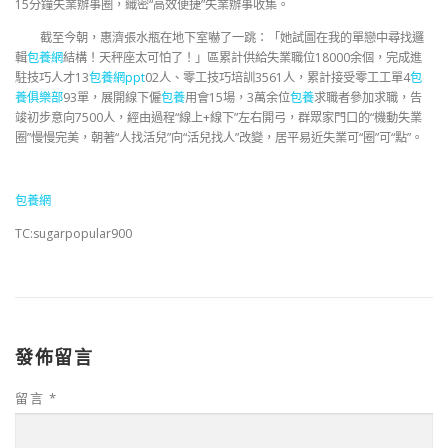
15分鐘失業辦事圈，織密“高效便捷”失業辦事收集。
截至今朝，惠濟張水瓶在地下室嚇了一跳：「她試圖在我的單戀中尋找邏
輯
包養網
結構！天秤座太可怕了！」區累計供給失業職位18000余個，完成進
駐技巧人才13
包養網ppt
02人、零工技巧培訓3561人，累計接受零工工單4
包
養俱樂部
93單，展開線下僱
包養
用會15場，3萬余位
包養
求職者參加求職，告
竣初步意向7500人，經由過程“線上+線下”左右開弓，群眾家門口的“機動失業
圈”慢慢完美，朝著“人找活兒”向“活兒找人”改變，居平易近失業可“圈”可“點”。
包養網
TC:sugarpopular900
發佈留言
留言
*