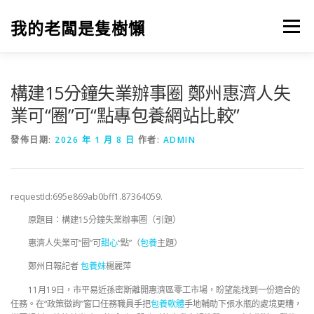
跳
至
我的老闆是隻樹懶
選單
主
要
內
容
構建15分鐘失業辦事圈 鄭州惠濟人失
業可“圈”可“點專包養網站比較”
發佈日期:
2026 年 1 月 8 日
作者:
ADMIN
requestId:695e869ab0bff1.87364059.
原題目：構建15分鐘失業辦事圈（引題）
惠濟人失業可“圈”可
甜心
“點”（
包養
主題）
鄭州日報記者
包養妹
楊麗萍
11月19日，市平易近孫密斯離開惠濟區零工市場，盼望能找到一份適合的
任務。在“政策徵詢”窗口任務職員手把
包養軟體
手地輔助下張水瓶的處境更糟，