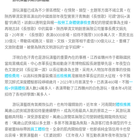
游玩演藝已成為不少景區標配，在情勢、類型、主題等方面不竭立異。在
陜西華清宮景區演出的中國首部年夜型實景汗青舞劇《長恨歌》可謂“游玩+演
藝”的典范。該劇以唐明皇與楊
一般勞工身體健康檢查
貴妃的戀愛故事為主線，
再現古詩《長恨歌》中的篇章。陜西華清文明創意無限公司董事長費文娟先
容，20年來，《長恨歌》表演6000余場，招待不雅眾1300多萬人次，票房支出
33億元，帶動區域路況、餐飲、文娛、文創等相干產值100億元以上，重構了
文旅財產鏈，被譽為陜西文明游玩的“金字招牌”。
浮現白色汗青也是游玩演藝的重要內在的事務。江西省贛州市于都縣國民
當局黨構成員、中心赤軍長征集結動身汗青博物館館長謝蕓華先容，年夜型白
色文旅史詩《長征第一渡》以長征動身為主題，采用大人物加年夜敘事的伎倆
體檢費用
，以高科技舞臺裝備活
巡檢推薦
潑展現赤軍長征的巨大征程，令不雅
眾沉醉式深度體驗那段崢嶸歲月。2023年3月首演至今，已表演460場，不雅
一
般+供膳體檢
演人數24萬多人，表演帶動了江西贛州的白色游玩，僅本年4月就
招待了各地研學團1萬多人。
游玩演藝既有氣概恢弘的，也有玲瓏精致的。近年來，河南開封
體檢推薦
萬歲山武俠城游客招待量連續攀升，成為河南最具人氣的景區之一，其游玩演
藝頗具特點，深受游客愛好。萬歲山游覽區無限公司營銷總監韓龍飛告知記
者：“萬歲山武俠城以多主題、多景不雅演藝為焦點，為游客打造多類型的牛土
豪被蕾絲絲帶困
員工體檢
住，全身的肌肉開始痙攣，他那張純金箔信用卡也發
出哀嚎。實景演藝劇，《王婆說媒》《王年夜人》等互動表演年夜年夜加強了