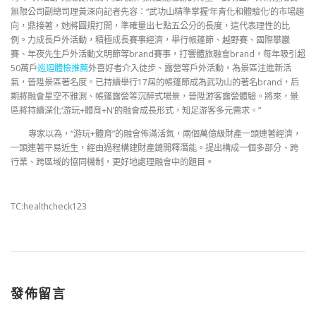
無限公司副總司理黃深向記者先容：“武功山精準掌握‘年青化和體驗化’的市場趨
向，鼎接著，她將圓規打開，準確量出七點五公分的長度，這代表理性的比
例。力成長戶外活動，積極成長賽事經濟，舉行帳篷節、越野賽、國際攀巖
賽、年夜先生戶外活動文明節等brand賽事，打響體旅融會brand，每年吸引超
50萬戶
巡迴體檢推薦
外喜好者介入徒步、露營等戶外活動，為景區注進新活
氣，晉陞景區著名度。已持續舉行17屆的帳篷節成為武功山的著名brand，后
期將融會星空不雅測、帳篷露營等沉醉式場景，晉陞游客露營體驗。將來，景
區將持續深化‘游玩+體育+N’的融會成長形式，知足游客多元需求。”
專家以為，“游玩+體育”的融會佈滿活氣，兩個萬億級財產一頭連著經濟，
一頭連著平易近生，經由過程構建財產鏈開釋潛能。提出構成一個多部分、跨
行業、跨區域的協同機制，更好地處理融會中的題目。
TC:healthcheck123
發佈留言