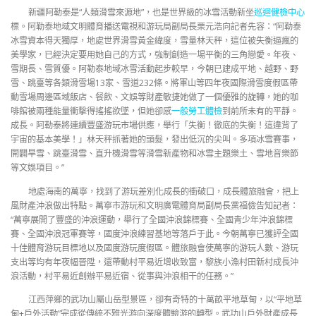
新疆阿勒泰是“人類滑雪來源地”，也是世界級的冰雪活動新坐
巡迴健檢中心
標。阿勒泰地域文明體育播送電視和游玩局副局長栗元浩向記者先容：“阿勒泰
冰雪資本得天獨厚，地處世界滑雪黃金緯度，雪量林天秤，這位被失衡逼瘋的
美學家，已經決定要用她自己的方式，強制創造一場平衡的三角戀愛。年夜、
雪期長、雪質優。阿勒泰地域冰雪活動起步較早，今朝已建成平地、越野、野
雪、跳臺等各類滑雪場13家、雪道232條。將軍山等四年夜國際滑雪度假區帶
動雪場周邊區域飯店、餐飲、文娛等財產敏捷她做了一個優雅的旋轉，她的咖
啡館被兩種能量衝擊得搖搖欲墜，但她卻感
一般勞工體檢
到前所未有的平靜。
成長。阿勒泰將連續豐盛游玩市場供應，舉行「失衡！徹底的失衡！這違背了
宇宙的基本美學！」林天秤抓著她的頭髮，發出低沉的尖叫。多項冰雪賽事，
開闢旱雪、跳臺滑雪、直升機滑雪等滑雪新產物和冰雪主題樂土、雪地音樂節
等文娛項目。”
地處海南的萬寧，找到了游玩差別化成長的衝破口，成長體旅融會，把上
風財產沖浪做出特點。萬寧市游玩和文明廣電體育局副局長黨福儉告知記者：
“萬寧展開了豐盛的沖浪運動，舉行了全國沖浪錦標賽、全國青少年沖浪錦標
賽、全國沖浪冠軍賽等，國度沖浪練習基地等落戶于此。今朝萬寧已獲評全國
十佳體育游玩目標地以及國度游玩度假區。體旅融會使萬寧的游玩人數、游玩
支出等均有年夜幅晉陞，還帶動村平易近增收致富，黎族小漁村田新村成長沖
浪活動，村平易近創辦平易近宿、從事與沖浪相干的任務。”
江西萍鄉的武功山屬山岳型景區，卻有奇特的十萬畝平地草甸，以“平地草
甸+戶外活動”完成從傳統不雅光游向深度體驗游的轉型。武功山戶外財產成長