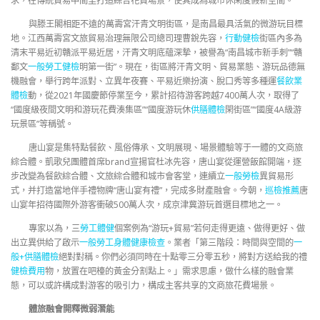
求，在傳統貿易中間里打造綜合花費場景，使其成為城市休閑度假新空間。
與滕王閣相距不遠的萬壽宮汗青文明街區，是南昌最具活氣的微游玩目標
地。江西萬壽宮文旅貿易治理無限公司總司理曹銳先容，
行動健檢
街區內多為
清末平易近初贛派平易近居，汗青文明底蘊深摯，被譽為“南昌城市新手刺”“贛
鄱文
一般勞工健檢
明第一街”。現在，街區將汗青文明、貿易業態、游玩品德無
機融會，舉行跨年派對、立異年夜賽、平易近樂扮演、脫口秀等多種運
餐飲業
體檢
動，從2021年國慶節停業至今，累計招待游客跨越7400萬人次，取得了
“國度級夜間文明和游玩花費湊集區”“國度游玩休
供膳體檢
閑街區”“國度4A級游
玩景區”等稱號。
唐山宴是集特點餐飲、風俗傳承、文明展現、場景體驗等于一體的文商旅
綜合體。凱歌兒團體首席brand宣揚官杜冰先容，唐山宴從運營飯館開端，逐
步改變為餐飲綜合體、文旅綜合體和城市會客堂，連續立
一般勞檢
異貿易形
式，并打造當地伴手禮物牌“唐山宴有禮”，完成多財產融會。今朝，
巡檢推薦
唐
山宴年招待國際外游客衝破500萬人次，成京津冀游玩首選目標地之一。
專家以為，三
勞工體健
個案例為“游玩+貿易”若何走得更遠、做得更好、做
出立異供給了啟示
一般勞工身體健康檢查
。業者「第三階段：時間與空間的
一
般+供膳體檢
絕對對稱。你們必須同時在十點零三分零五秒，將對方送給我的禮
健檢費用
物，放置在吧檯的黃金分割點上。」需求思慮，做什么樣的融會業
態，可以或許構成對游客的吸引力，構成主客共享的文商旅花費場景。
體旅融會開釋微弱潛能