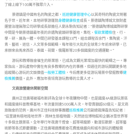
了線上線下100萬不雅眾介入。
景德鎮是中國有名的陶瓷之都，
巡迴健康管理中心
以其奇特的陶瓷文明著
名于世。近年來，本地研學游蓬勃
身體健康檢查
成長。景德鎮陶博城文旅財產
運營治理無限公司研學成長部擔任人劉永駒告知記者：“景德鎮陶博城國際研學
中間是今朝景德鎮最年夜的非遺陶瓷類研學基地，集吃、
餐飲業體檢
住、行、
學、研、展為一體。中間已研發基本課程33門，組合課程百余門，集陶瓷、汗
青、藝術、迷信、人文等多個範疇，每年吸引大批的全球青少年前來研學，已
承辦來自馬來西亞、泰國、荷蘭、俄羅斯等20多個國度的交通運動。”
游玩和教導融會催生的新業態，已成為文觀光業增加最快的範疇之一。專
家指出，游玩產物中實在有良多教導的內在的事務，但過往的游玩開闢更多地
追蹤關心游玩的文娛價值
一般勞工體檢
，今后應更多從游玩場景中發掘教導
健
檢推薦
價值。此外，應加年夜培育游玩教導的立異人才。
文商旅營建休閑新空間
廣州正佳廣場被福布斯評為全球十年夜購物中間，也是國度4A級游玩景區
和國度級科普教導基地，年流量到達5000萬人次，年發賣額超60億元，是文商
旅融會的范例。廣州市正佳科技辦事團體
巡檢推薦
公司副總裁陳磊告知記者：
“這里建有極地陸地世界、雨林生態植物園、天然迷信博物館和企鵝冰雪世界等
十多個主題景區。全年舉行年夜唐千燈會、超等萌寵節、動漫狂歡節、超等藝
術節等各式節慶運動。正佳廣場適應都會花費進級趨向和城市游玩的體驗需