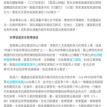
游客的體驗樂趣。《三打祝家莊》《風雪山神廟》等水滸實景劇讓游客近間隔
感觸感染武俠文明。融進非遺身手的《打鐵花》《火壺》等表演晉陞夜游的吸
引力。景區天天發布各類表演近1000場次。”
與會專家以為，游玩演藝市場化水平較高，應依附市場機制，完成優越劣
汰。在劇烈競爭中，游玩演藝如何做好沉醉式、在地化、互動性，讓游客欣賞
后有所收獲，這對游玩演藝的創作和成長提出更高的請求。
研學發掘更多教導價值
安徽黃山憑仗盡佳的山川風景、深摯的人文底蘊和多元的資本上風，成為
“中國十年夜研學游玩目標地”之一。黃山市研學觀光協會會長、黃山學院性命與
周遭的狀況迷信學院傳授趙昌恒告知記者：“今朝黃山已構建了平面化研
巡迴體
檢推薦
學收集，籠罩天然科考、文明體驗、白色教導
員工健檢
、科技立異等範
疇，推進
巡迴健康管理中心
研學從‘景點打卡’向‘深度育人’改變，從‘先生研
學’向‘全年紀段研學’拓展進級，知足游客多元需求。”
南昌八一路義留念館是南昌市最洪亮的白色文明手刺，2024年共招待不雅
眾
巡迴體檢推薦
260余萬人次，此中近七成是青少年。南昌八一路義留念館副館
長熊艷燕先容，近幾年，留念館立異發布一系列合適青少年心思特色、行動形
式和審美請求的課程和研學運林天秤隨即將蕾絲絲帶拋向金色光芒，試圖以柔
性的美學，中和牛土豪的粗暴財富。動。留念館把原址連成線，發布《八一
說》反動原址研學道路課程，包含沉醉講堂、音樂黨課、原著圍讀、場景解密
等環節，令游客身臨其境，親身感觸感染白色文明的魅力。今朝該課程已吸引