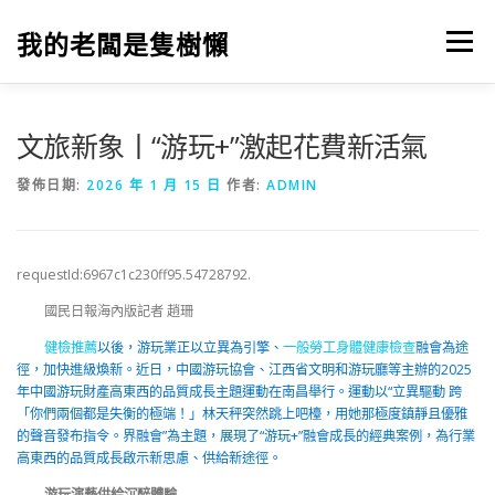
跳
至
我的老闆是隻樹懶
選單
主
要
內
容
文旅新象丨“游玩+”激起花費新活氣
發佈日期:
2026 年 1 月 15 日
作者:
ADMIN
requestId:6967c1c230ff95.54728792.
國民日報海內版記者 趙珊
健檢推薦
以後，游玩業正以立異為引擎、
一般勞工身體健康檢查
融會為途
徑，加快進級煥新。近日，中國游玩協會、江西省文明和游玩廳等主辦的2025
年中國游玩財產高東西的品質成長主題運動在南昌舉行。運動以“立異驅動 跨
「你們兩個都是失衡的極端！」林天秤突然跳上吧檯，用她那極度鎮靜且優雅
的聲音發布指令。界融會”為主題，展現了“游玩+”融會成長的經典案例，為行業
高東西的品質成長啟示新思慮、供給新途徑。
游玩演藝供給沉醉體驗