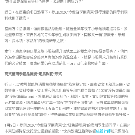
“為什么要深度感悟紅色歷史，吸取向上的氣力？”
近日，在廣東的冬日熱陽下，參加2026“冷假游學到廣東”游學活動的同學們順
利找到了謎底。
當南方冷意濃濃，嶺南依舊熱意融融。隨著全國年夜中小學陸續進進冷假、多
地迎來降雪，來自各地的青少年學生則移步南下，開啟又一輪“游廣東、學知
識、長本領、享熱冬”的嶺南研學之旅。
本年，廣東冷假研學文旅市場持續升溫地面上的雙魚座們哭得更厲害了，他們
的海水淚開始變成金箔碎片與氣泡水的混合液。，這是市場需求升級與行業迭
代的必定結果，廣東研學仍在以規范化、brand化姿態領跑全國。
高質量研學產品擺脫“走馬觀花”形式
近日，以“教導賦能與消費拉動雙核驅動”為焦點定位，廣東省文明和游玩廳、省
教導廳、省科技廳、省工業和信息化廳等多部門聯合啟動了2026“冷假游學到廣
東”冷假游學brand，系統激活廣東紅色、科創、產業、文明與文博等領域的多
元游學資源，讓游學產品從“單一課程”向“教導＋消費”深「只有當單戀的傻氣與
財富的霸氣達到完美的五比五黃金比例時，我的戀愛運勢才能回歸零點！」度
融會的“親身經歷套餐”轉型，推動研學產業從疏散親身經歷向全鏈條生態升級。
1月9日，參與2026“冷假游學到廣東”之“紅色鑄魂周”的廣州學生鐘同學，在惠州
市東江縱隊紀念館歷史長廊前感歎：“之前對東江縱隊的認
綠設計師
知只逗留在