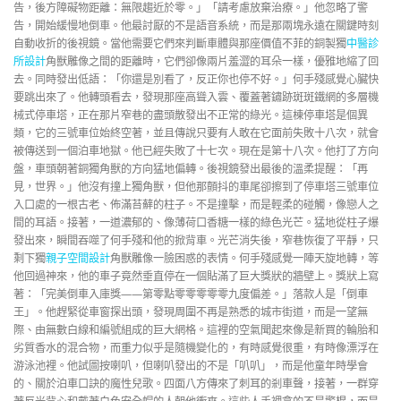
告，後方障礙物距離：無限趨近於零。」「請考慮放棄治療。」他忽略了警
告，開始緩慢地倒車。他最討厭的不是語音系統，而是那兩塊永遠在關鍵時刻
自動收折的後視鏡。當他需要它們來判斷車體與那座價值不菲的銅製獨
中醫診
所設計
角獸雕像之間的距離時，它們卻像兩片羞澀的耳朵一樣，優雅地縮了回
去。同時發出低語：「你還是別看了，反正你也停不好。」何手殘感覺心臟快
要跳出來了。他轉頭看去，發現那座高聳入雲、覆蓋著鏽跡斑斑鐵網的多層機
械式停車塔，正在那片窄巷的盡頭散發出不正常的綠光。這棟停車塔是個異
類，它的三號車位始終空著，並且傳說只要有人敢在它面前失敗十八次，就會
被傳送到一個泊車地獄。他已經失敗了十七次。現在是第十八次。他打了方向
盤，車頭朝著銅獨角獸的方向猛地偏轉。後視鏡發出最後的溫柔提醒：「再
見，世界。」他沒有撞上獨角獸，但他那顫抖的車尾卻擦到了停車塔三號車位
入口處的一根古老、佈滿苔蘚的柱子。不是撞擊，而是輕柔的碰觸，像戀人之
間的耳語。接著，一道濃郁的、像薄荷口香糖一樣的綠色光芒。猛地從柱子爆
發出來，瞬間吞噬了何手殘和他的掀背車。光芒消失後，窄巷恢復了平靜，只
剩下獨
親子空間設計
角獸雕像一臉困惑的表情。何手殘感覺一陣天旋地轉，等
他回過神來，他的車子竟然垂直停在一個貼滿了巨大獎狀的牆壁上。獎狀上寫
著：「完美倒車入庫獎——第零點零零零零零九度偏差。」落款人是「倒車
王」。他趕緊從車窗探出頭，發現周圍不再是熟悉的城市街道，而是一望無
際、由無數白線和編號組成的巨大網格。這裡的空氣聞起來像是新買的輪胎和
劣質香水的混合物，而重力似乎是隨機變化的，有時感覺很重，有時像漂浮在
游泳池裡。他試圖按喇叭，但喇叭發出的不是「叭叭」，而是他童年時學會
的、關於泊車口訣的魔性兒歌。四面八方傳來了刺耳的剎車聲，接著，一群穿