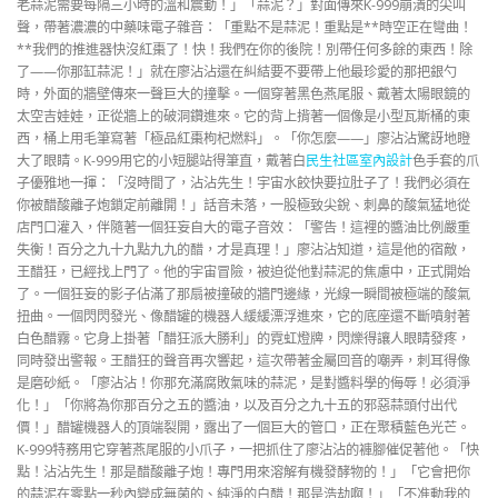
老蒜泥需要每隔三小時的溫和震動！」「蒜泥？」對面傳來K-999崩潰的尖叫
聲，帶著濃濃的中藥味電子雜音：「重點不是蒜泥！重點是**時空正在彎曲！
**我們的推進器快沒紅棗了！快！我們在你的後院！別帶任何多餘的東西！除
了——你那缸蒜泥！」就在廖沾沾還在糾結要不要帶上他最珍愛的那把銀勺
時，外面的牆壁傳來一聲巨大的撞擊。一個穿著黑色燕尾服、戴著太陽眼鏡的
太空吉娃娃，正從牆上的破洞鑽進來。它的背上揹著一個像是小型瓦斯桶的東
西，桶上用毛筆寫著「極品紅棗枸杞燃料」。「你怎麼——」廖沾沾驚訝地瞪
大了眼睛。K-999用它的小短腿站得筆直，戴著白
民生社區室內設計
色手套的爪
子優雅地一揮：「沒時間了，沾沾先生！宇宙水餃快要拉肚子了！我們必須在
你被醋酸離子炮鎖定前離開！」話音未落，一股極致尖銳、刺鼻的酸氣猛地從
店門口灌入，伴隨著一個狂妄自大的電子音效：「警告！這裡的醬油比例嚴重
失衡！百分之九十九點九九的醋，才是真理！」廖沾沾知道，這是他的宿敵，
王醋狂，已經找上門了。他的宇宙冒險，被迫從他對蒜泥的焦慮中，正式開始
了。一個狂妄的影子佔滿了那扇被撞破的牆門邊緣，光線一瞬間被極端的酸氣
扭曲。一個閃閃發光、像醋罐的機器人緩緩漂浮進來，它的底座還不斷噴射著
白色醋霧。它身上掛著「醋狂派大勝利」的霓虹燈牌，閃爍得讓人眼睛發疼，
同時發出警報。王醋狂的聲音再次響起，這次帶著金屬回音的嘲弄，刺耳得像
是磨砂紙。「廖沾沾！你那充滿腐敗氣味的蒜泥，是對醬料學的侮辱！必須淨
化！」「你將為你那百分之五的醬油，以及百分之九十五的邪惡蒜頭付出代
價！」醋罐機器人的頂端裂開，露出了一個巨大的管口，正在聚積藍色光芒。
K-999特務用它穿著燕尾服的小爪子，一把抓住了廖沾沾的褲腳催促著他。「快
點！沾沾先生！那是醋酸離子炮！專門用來溶解有機發酵物的！」「它會把你
的蒜泥在零點一秒內變成無菌的、純淨的白醋！那是浩劫啊！」「不准動我的