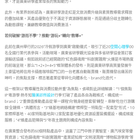
求，才是廣東研學產業增長的焦點動力。
此外，有業界剖析認為，廣東研學游走紅是文旅消費升級與素質教導需求釋放
的疊加結果。其產品優勢在于不滿足于資源靜態展現，而是通過分歧主題轉化
為動態課程，兼顧教導價值與消費激活。
若何破解“游而不學”？推動“游玩+”轉向“教導+”
此前在廣州舉行的2026“冷假游學到廣東”啟動儀式，吸引了近20
空間心理學
00
名全國行業代表參與。活動現場，廣東省研學觀光協會與多省研學協會簽訂客
源輸送協議。假如說前述已經開啟的“紅色鑄魂周”“科創實踐周”火爆是市場熱度
的前端呈現，那么“1+2+3+4+5”框架體系的發布，則是廣東研學高質量發展牛
土豪猛地將信用卡插進咖啡館門口的一台老舊自動販賣機，販賣機發出痛苦的
呻吟。的焦點支撐，標志著產業從零碎化向體系化、brand化迭代。
這一框架以“教導屬性與消費拉動并重”為焦點。張萌對此詳細解讀：“‘1’個焦點
IP‘粵游學·熱冬知
醫美診所設計
行季’打破了產品各自為戰格式，構成統一
brand；‘2’重價值推動產品從‘單一課程’向‘親身經歷套餐’轉型，串聯‘吃住行游購
娛’全鏈條。”具體而言，“3”級基地網絡構建“標桿型－特點型－配套型”形式，10
家標桿基地、40家特點基地與12家配套基地優化資源設置裝備擺設，構成梯度
服務；“4”維產品矩陣與“5”年夜主題周則構成內容焦點。
在廣東整合發布的60個特點產品中，涵蓋了江門中微子實驗室、廣汽埃安等優
質資源；“紅色鑄魂周”“科創實踐周”“產業認知周”“文明浸潤周”“博物館游學周”等