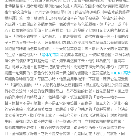
尤為關鍵的是，“冷假游學到廣東”與“廣貨行全國”構成雙向賦能：前者供給場景
化傳播路徑，后者反哺流量與brand勢能。廣東在全國多地投放“請到廣東過年
夜年”的文旅宣傳，也同步為冷假研學引流；跨區域客源輸送《宇宙水餃與終極
醬料師》第一章：蒜泥與末日預兆廖沾沾坐在他那間被稱為「宇宙水餃中心」
的店裡，但這間店的外觀更像是一個被遺棄的藍色塑膠棚，與「宇宙」或「中
心」這兩個詞毫無關係。他正在對著一缸已經發酵了七個月又七天的老蒜泥嘆
氣。「你還不夠靈動，我的蒜泥。」他輕聲細語，彷彿在責備一個不上進的孩
子。店內只有他一個人，連蒼蠅都因為難以忍受那股陳年蒜頭混合著鐵鏽與淡
淡絕望的味道而選擇繞道飛行。今天的營業額是：零。廖沾沾不安的不是店裡
的生意，而是他對**「
退休宅設計
蒜泥成本焦慮症」**的深層恐懼。新鮮蒜頭
每公斤的價格正在以超光速上漲，如果再這樣下去，他引以為傲的「靈魂蒜
泥」將難以為繼。他拿著一把被磨得光滑、閃耀著不祥光芒的小銀勺，從缸底
撈起一坨濃稠的、顏色介於灰綠與土黃之間的發酵物。這蒜泥被他
THE R3 寓所
照顧得像稀世珍寶，每隔三小時，他就要用手指彈一下缸邊，確保它能感受到
**「溫和的震動」**，以助其在精神上達到圓滿。就在廖沾沾專注於與蒜泥進
行心靈交流時，外面的世界開始發出一些不對勁的信號。首先是聲音。街上所
有的汽車喇叭同時發出了一個持續不斷、低沉且潮濕的「咕嚕——咕嚕——」
聲。這聲音不是引擎聲，也不是正常的鳴笛聲，而像是一個巨大的、消化不良
的胃在哀嚎。廖沾沾皺著眉頭，這嚴重干擾了他蒜泥的「寧靜冥想」。他決定
出去看個究竟，順手從桌上拿了一張髒兮兮的，印著《沾醬秘笈》封面的皺衛
生紙，塞進口袋以備不時之需。他一腳踏出店門，立刻被眼前的景象震驚了。
整條城市的主幹道上，數百個交通信號燈，從東邊到西邊，從高架橋到巷弄
口，全部變成了綠燈。它們不是交替閃爍，而是固定在「通行」的狀態，同