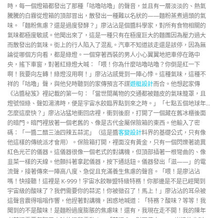
時，每一個燈箱都發出了那種「咕嚕咕嚕」的聲音，並且有一層淡淡的、熱氣
騰騰的白霧從燈箱的頂部冒出，散發出一種難以名狀的——麵粉蒸煮過頭的氣
味。「麵粉焦慮？還是過度發酵？」廖沾沾是個醬料學家，對所有食物相關的
氣味都極度敏感。他聞出來了，這是一種只有在極度巨大的麵團因為壓力過大
而散發出的氣味。街上的行人陷入了混亂。汽車不知道該走還是該停，因為無
論從哪個方向看，都是綠燈。一個穿著西裝的男人小心翼翼地把車停在路中
央，搖下車窗，對著紅綠燈大喊：「喂！你為什麼咕嚕咕嚕？你倒是紅一下
啊！我要向左轉！綠燈沒用啊！」廖沾沾感覺到一陣心悸。這種氣味，這種不
祥的「咕嚕」聲，與他兒時聽到的家傳預言不謀
遊艇設計
而合。他想起家傳
《沾醬秘笈》裡記載的第一句：「當世間萬物的交通都被麵皮的氣味籠罩，且
燈號恒綠、聲如湯沸時，便是宇宙水餃臨界點到來之時。」「七點五個地球年…
怎麼這麼快？」廖沾沾猛地衝回店裡，衝到後廚，打開了一個藏在舊冰櫃後面
的暗門。暗門裡放著一個老舊的、像是古代金屬保險箱的東西。他輸入了密
碼：「一醬二醋三油四辣五蒜泥」（這是醬
客變設計
料界的基礎公式，只有像
他這樣的傳統派才會用）。保險箱打開，裡面沒有黃金，只有一個閃爍著詭異
紅色光芒的儀器。這儀器很像一個老式的對講機，但頂部插著一根彎曲的、像
韭菜一樣的天線。他顫抖著拿起儀器，按下通話鈕。儀器發出「滋——」的電
流聲，接著傳來一陣高八度、急促且充滿養生焦慮的聲音。「喂！是廖沾沾
嗎！快接聽！這裡是 K-999！宇宙水餃聯盟特級特務！你那邊是不是已經聞到
宇宙級的酸味了？我們需要你的蒜泥！你被徵召了！馬上！」廖沾沾的耳朵被
這聲音震得嗡嗡作響，他捏著對講機，困惑地喊道：「特務？酸味？等等！我
聞到的不是酸味！是麵粉過度膨脹的焦慮味！還有，我現在走不開！我的陳年