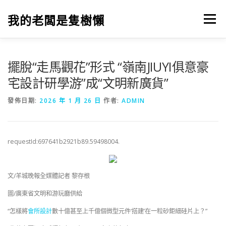
跳
至
我的老闆是隻樹懶
選單
主
要
內
容
擺脫“走馬觀花”形式 “嶺南JIUYI俱意豪
宅設計研學游”成“文明新廣貨”
發佈日期:
2026 年 1 月 26 日
作者:
ADMIN
requestId:697641b2921b89.59498004.
文/羊城晚報全媒體記者 黎存根
圖/廣東省文明和游玩廳供給
“怎樣將
會所設計
數十億甚至上千億個微型元件‘搭建’在一粒砂鉅細硅片上？”