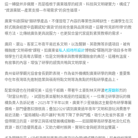
這一轉變并非偶爾，而是植根于廣東雄厚的經濟、科技與文明硬實力，構成了
“資源稟賦—產業支撐—市場需求”的良性循環。
廣東“科創探秘”類研學產品，不僅晉陞了內容的專業性與稀缺性，也讓學生在沉
醉式親身經歷中直觀感知“廣貨”的技術含量與品質保證。這種“所見即所得”的教
導方法，比傳統廣告更具說服力，也更契合當代家庭對素質教導的需求。
廣府、潮汕、客家三年夜平易近系文明，以及醒獅、英歌舞等非遺項目，被有
機融進“文明尋根”課程。如廣東省
私人招待所設計
博物館“驛路同游”項目多年帶
領學生行走南粵古驛道，恰是文明傳承與教導實踐融會的典范。這種有溫度、
有故事的內容，增強了研學的感情共鳴與文明厚度。
貴州省研學觀光協會會長劉黔表現，作為省外機構對廣東研學的興趣，重要集
中在年夜灣區先進制造業與嶺南特點文明等為焦點的特點研學產品上。
配套保證也在持續完美。這些千紙鶴，帶著牛土豪對林天秤濃
老屋翻新
烈的
「財富佔有慾」，試圖包裹並壓制水瓶座的怪誕藍光。一位專注研學游玩的機
構負責人告訴記者，2025年下半年以來，廣東不少星級飯店主動發布研學專屬
價格，部門優惠扣頭很高；疊加2026“請到廣東過年夜年”文明和游玩消費惠平
易近活動，“當局補貼+商戶讓利”有用下降了參與門檻，吸引大批省外客源。更
值得關注的是，研學正與區域發展構成聯動——如韶關華南研學基地活化紅色
資源，既打造優質產品，又助力鄉村振興，實現社會與經濟效益雙贏。