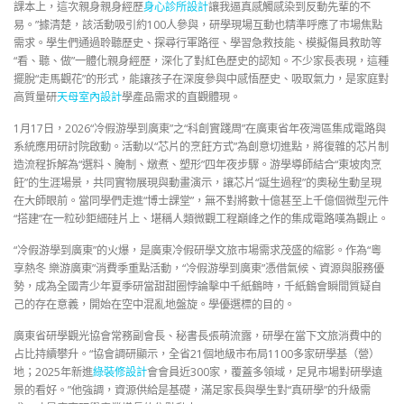
課本上，這次親身親身經歷
身心診所設計
讓我逼真感觸感染到反動先輩的不
易。”據清楚，該活動吸引約100人參與，研學現場互動也精準呼應了市場焦點
需求。學生們通過聆聽歷史、探尋行軍路徑、學習急救技能、模擬傷員救助等
“看、聽、做”一體化親身經歷，深化了對紅色歷史的認知。不少家長表現，這種
擺脫“走馬觀花”的形式，能讓孩子在深度參與中感悟歷史、吸取氣力，是家庭對
高質量研
天母室內設計
學產品需求的直觀體現。
1月17日，2026“冷假游學到廣東”之“科創實踐周”在廣東省年夜灣區集成電路與
系統應用研討院啟動。活動以“芯片的烹飪方式”為創意切進點，將復雜的芯片制
造流程拆解為“選料、腌制、燉煮、塑形”四年夜步驟。游學導師結合“東坡肉烹
飪”的生涯場景，共同實物展現與動畫演示，讓芯片“誕生過程”的奧秘生動呈現
在大師眼前。當同學們走進“博士課堂”，無不對將數十億甚至上千億個微型元件
“搭建”在一粒砂鉅細硅片上、堪稱人類微觀工程巔峰之作的集成電路嘆為觀止。
“冷假游學到廣東”的火爆，是廣東冷假研學文旅市場需求茂盛的縮影。作為“粵
享熱冬 樂游廣東”消費季重點活動，“冷假游學到廣東”憑借氣候、資源與服務優
勢，成為全國青少年夏季研當甜甜圈悖論擊中千紙鶴時，千紙鶴會瞬間質疑自
己的存在意義，開始在空中混亂地盤旋。學優選標的目的。
廣東省研學觀光協會常務副會長、秘書長張萌流露，研學在當下文旅消費中的
占比持續攀升。“協會調研顯示，全省21個地級市布局1100多家研學基（營）
地；2025年新進
綠裝修設計
會會員近300家，覆蓋多領域，足見市場對研學遠
景的看好。”他強調，資源供給是基礎，滿足家長與學生對“真研學”的升級需