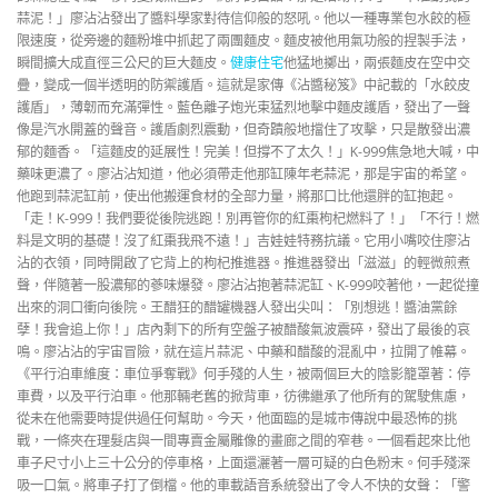
蒜泥！」廖沾沾發出了醬料學家對待信仰般的怒吼。他以一種專業包水餃的極
限速度，從旁邊的麵粉堆中抓起了兩團麵皮。麵皮被他用氣功般的捏製手法，
瞬間擴大成直徑三公尺的巨大麵皮。
健康住宅
他猛地擲出，兩張麵皮在空中交
疊，變成一個半透明的防禦護盾。這就是家傳《沾醬秘笈》中記載的「水餃皮
護盾」，薄韌而充滿彈性。藍色離子炮光束猛烈地擊中麵皮護盾，發出了一聲
像是汽水開蓋的聲音。護盾劇烈震動，但奇蹟般地擋住了攻擊，只是散發出濃
郁的麵香。「這麵皮的延展性！完美！但撐不了太久！」K-999焦急地大喊，中
藥味更濃了。廖沾沾知道，他必須帶走他那缸陳年老蒜泥，那是宇宙的希望。
他跑到蒜泥缸前，使出他搬運食材的全部力量，將那口比他還胖的缸抱起。
「走！K-999！我們要從後院逃跑！別再管你的紅棗枸杞燃料了！」「不行！燃
料是文明的基礎！沒了紅棗我飛不遠！」吉娃娃特務抗議。它用小嘴咬住廖沾
沾的衣領，同時開啟了它背上的枸杞推進器。推進器發出「滋滋」的輕微煎煮
聲，伴隨著一股濃郁的蔘味爆發。廖沾沾抱著蒜泥缸、K-999咬著他，一起從撞
出來的洞口衝向後院。王醋狂的醋罐機器人發出尖叫：「別想逃！醬油黨餘
孽！我會追上你！」店內剩下的所有空盤子被醋酸氣波震碎，發出了最後的哀
鳴。廖沾沾的宇宙冒險，就在這片蒜泥、中藥和醋酸的混亂中，拉開了帷幕。
《平行泊車維度：車位爭奪戰》何手殘的人生，被兩個巨大的陰影籠罩著：停
車費，以及平行泊車。他那輛老舊的掀背車，彷彿繼承了他所有的駕駛焦慮，
從未在他需要時提供過任何幫助。今天，他面臨的是城市傳說中最恐怖的挑
戰，一條夾在理髮店與一間專賣金屬雕像的畫廊之間的窄巷。一個看起來比他
車子尺寸小上三十公分的停車格，上面還灑著一層可疑的白色粉末。何手殘深
吸一口氣。將車子打了倒檔。他的車載語音系統發出了令人不快的女聲：「警