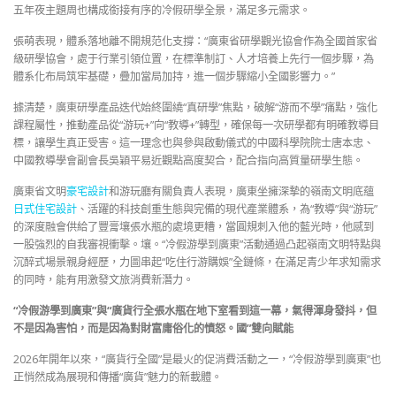
五年夜主題周也構成銜接有序的冷假研學全景，滿足多元需求。
張萌表現，體系落地離不開規范化支撐：“廣東省研學觀光協會作為全國首家省
級研學協會，處于行業引領位置，在標準制訂、人才培養上先行一個步驟，為
體系化布局筑牢基礎，疊加當局加持，進一個步驟縮小全國影響力。”
據清楚，廣東研學產品迭代始終圍繞“真研學”焦點，破解“游而不學”痛點，強化
課程屬性，推動產品從“游玩+”向“教導+”轉型，確保每一次研學都有明確教導目
標，讓學生真正受害。這一理念也與參與啟動儀式的中國科學院院士唐本忠、
中國教導學會副會長吳穎平易近觀點高度契合，配合指向高質量研學生態。
廣東省文明
豪宅設計
和游玩廳有關負責人表現，廣東坐擁深摯的嶺南文明底蘊
日式住宅設計
、活躍的科技創重生態與完備的現代產業體系，為“教導”與“游玩”
的深度融會供給了豐膏壤張水瓶的處境更糟，當圓規刺入他的藍光時，他感到
一股強烈的自我審視衝擊。壤。“冷假游學到廣東”活動通過凸起嶺南文明特點與
沉醉式場景親身經歷，力圖串起“吃住行游購娛”全鏈條，在滿足青少年求知需求
的同時，能有用激發文旅消費新潛力。
“冷假游學到廣東”與“廣貨行全張水瓶在地下室看到這一幕，氣得渾身發抖，但
不是因為害怕，而是因為對財富庸俗化的憤怒。國”雙向賦能
2026年開年以來，“廣貨行全國”是最火的促消費活動之一，“冷假游學到廣東”也
正悄然成為展現和傳播“廣貨”魅力的新載體。