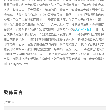
著反光背心和戴著白色安全帽的人朝他衝來。這些人手裡拿的不是警棍，而是
長長的測量尺和巨大的電子角度儀，臉上的表情極度嚴肅。「違反泊車維度基
本法！斜停入庫！罪大惡極！」領頭的泊車警察用一個擴音器大喊，聲音充滿
機械感。「我、我沒有斜停！我只是垂直停在了牆壁上！」何手殘趕緊為自己
辯解，但聲音因為恐懼而顫抖。「垂直泊車？那是在第三次元的行為，在這
裡，你的車體與停車線的夾角是——八十九點七度！按照維度法則，你必須接
受懲罰！」懲罰的內容是：無限次觀看一部名為**《新
大直室內設計
手泊車七
百次失敗集錦》的紀錄片，直到哭泣為止。就在這時，一輛像是從科幻電影裡
開出來的黑色跑車，優雅地從網格的邊緣漂移而過。跑車的輪胎發出令人陶醉
的摩擦聲，它以一種近乎蔑視重力的姿態，精準地停進了一個只有它車身尺寸
寬度的停車格中。那泊車的過程就像一場舞蹈，流暢、完美，且毫無任何多餘
的動作**。跑車的駕駛座上走出一個全身黑色皮衣的女人，她戴著一副透明護
目鏡，冷酷地朝著何手殘的方向走來。她的步伐優雅而精準，每一步都像是被
測 TC:jiuyi9follow8
發佈留言
留言
*