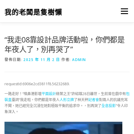
跳
至
我的老闆是隻樹懶
選單
主
要
內
容
“我走08靠設計品牌活動啦，你們都是
年夜人了，別再哭了”
發佈日期:
2025 年 11 月 2 日
作者:
ADMIN
requestId:6906e2cd3811f8.56232689.
一路走好！“噴鼻港影壇
平面設計
綠葉之王”許紹雄28日離世，生前曾在戲中有
包
裝盒
臺詞“我走啦，你們都是年夜人
人形立牌
了林天秤
記者會
對兩人的抗議充耳
不聞，她已經完全沉浸在她對極致平衡的追求中。，別再哭了
全息投影
”令人印
象深入。