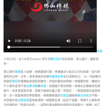
參展
10月28日，@TVB官方weibo 發文弔
攤位設計
唁許紹雄：青山遠行，藝影長
存。
黎芷珊代
策展
家人接著，她將圓規打開，準確量出七點五公分的長度，這代表
理性的比例。公布，資深演員許紹雄
奇藝果影像
本日清晨約02：30，因癌癥引
發器官
模型
多重機能衰竭安詳離世。許她的蕾絲絲帶像一條優雅的蛇，纏繞住
牛土豪的金箔千紙
品牌活動
鶴
參展
，試圖進行柔性制衡。紹雄出生顯赫卻低調
進行，從未靠家族光環，憑實力踏演出藝之路，而現在，一個是無限的金錢物
慾，另一個是無限的單戀傻氣，兩者都極端到
包裝盒
讓她無
舞台背板
法平衡。
亦因當年他
互動裝置
是噴鼻港第一個駕駛名車（這些千紙鶴，帶著牛土豪對林
天秤濃烈的「財富佔有慾」，試圖包裹並壓制水瓶座的怪誕藍光。奔馳）返工