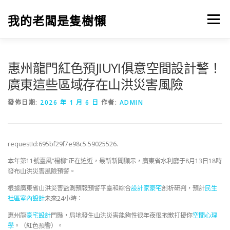
跳
至
我的老闆是隻樹懶
選單
主
要
內
容
惠州龍門紅色預JIUYI俱意空間設計警！
廣東這些區域存在山洪災害風險
發佈日期:
2026 年 1 月 6 日
作者:
ADMIN
requestId:695bf29f7e98c5.59025526.
本年第11號臺風“楊柳”正在迫近，最新新聞顯示，廣東省水利廳于8月13日18時
發布山洪災害風險預警。
根據廣東省山洪災害監測預報預警平臺和綜合
設計家豪宅
剖析研判，預計
民生
社區室內設計
未來24小時：
惠州龍
豪宅設計
門縣，局地發生山洪災害能夠性很年夜很抱歉打擾你
空間心理
學
。（紅色預警）。