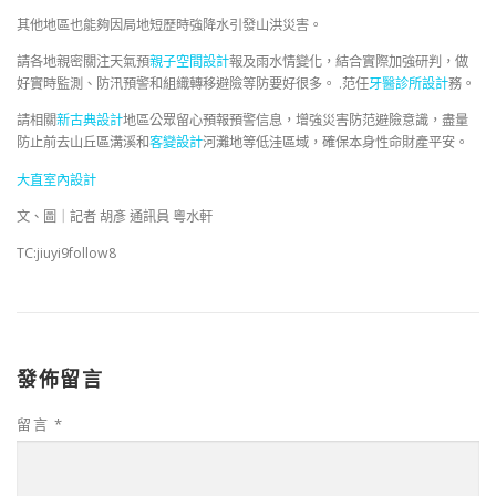
其他地區也能夠因局地短歷時強降水引發山洪災害。
請各地親密關注天氣預
親子空間設計
報及雨水情變化，結合實際加強研判，做
好實時監測、防汛預警和組織轉移避險等防要好很多。 .范任
牙醫診所設計
務。
請相關
新古典設計
地區公眾留心預報預警信息，增強災害防范避險意識，盡量
防止前去山丘區溝溪和
客變設計
河灘地等低洼區域，確保本身性命財產平安。
大直室內設計
文、圖｜記者 胡彥 通訊員 粵水軒
TC:jiuyi9follow8
發佈留言
留言
*