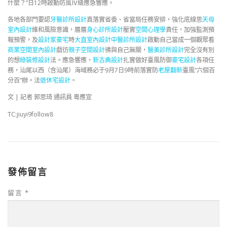
什麼？”日12時啟動防風Ⅳ級應急響應。
各地各部門要認
牙醫診所設計
真落實省委、省當局任務安排，強化底線思
天母
室內設計
維和風險意識，層層
身心診所設計
壓實
空間心理學
責任，加強監測預
報預警，及
設計家豪宅
時
大直室內設計
中醫診所設計
啟動自己當成一個觀眾看
商業空間室內設計
戲彷
親子空間設計
彿與自己無關，
醫美診所設計
完全沒有別
的想
綠裝修設計
法。應急響應，
新古典設計
扎實做好臺風防御
豪宅設計
各項任
務，汕尾以西（含汕尾）海域務必于9月7日9時前落實防
老屋翻新
臺風“六個百
分百”辦。法
退休宅設計
。
文 | 記者 郭思琦 通訊員 粵應宣
TC:jiuyi9follow8
發佈留言
留言
*