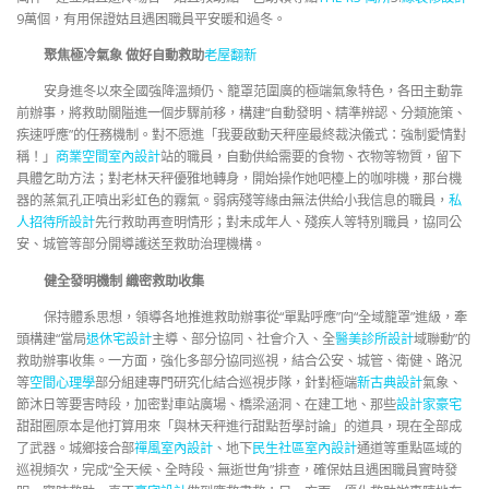
9萬個，有用保證姑且遇困職員平安暖和過冬。
聚焦極冷氣象 做好自動救助
老屋翻新
安身進冬以來全國強降溫頻仍、籠罩范圍廣的極端氣象特色，各田主動靠
前辦事，將救助關隘進一個步驟前移，構建“自動發明、精準辨認、分類施策、
疾速呼應”的任務機制。對不愿進「我要啟動天秤座最終裁決儀式：強制愛情對
稱！」
商業空間室內設計
站的職員，自動供給需要的食物、衣物等物質，留下
具體乞助方法；對老林天秤優雅地轉身，開始操作她吧檯上的咖啡機，那台機
器的蒸氣孔正噴出彩虹色的霧氣。弱病殘等緣由無法供給小我信息的職員，
私
人招待所設計
先行救助再查明情形；對未成年人、殘疾人等特別職員，協同公
安、城管等部分開導護送至救助治理機構。
健全發明機制 織密救助收集
保持體系思想，領導各地推進救助辦事從“單點呼應”向“全域籠罩”進級，牽
頭構建“當局
退休宅設計
主導、部分協同、社會介入、全
醫美診所設計
域聯動”的
救助辦事收集。一方面，強化多部分協同巡視，結合公安、城管、衛健、路況
等
空間心理學
部分組建專門研究化結合巡視步隊，針對極端
新古典設計
氣象、
節沐日等要害時段，加密對車站廣場、橋梁涵洞、在建工地、那些
設計家豪宅
甜甜圈原本是他打算用來「與林天秤進行甜點哲學討論」的道具，現在全部成
了武器。城鄉接合部
禪風室內設計
、地下
民生社區室內設計
通道等重點區域的
巡視頻次，完成“全天候、全時段、無逝世角”排查，確保姑且遇困職員實時發