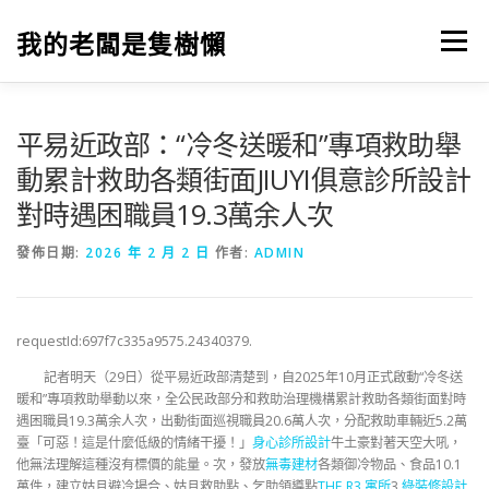
跳
至
我的老闆是隻樹懶
選單
主
要
內
容
平易近政部：“冷冬送暖和”專項救助舉
動累計救助各類街面JIUYI俱意診所設計
對時遇困職員19.3萬余人次
發佈日期:
2026 年 2 月 2 日
作者:
ADMIN
requestId:697f7c335a9575.24340379.
記者明天（29日）從平易近政部清楚到，自2025年10月正式啟動“冷冬送
暖和”專項救助舉動以來，全公民政部分和救助治理機構累計救助各類街面對時
遇困職員19.3萬余人次，出動街面巡視職員20.6萬人次，分配救助車輛近5.2萬
臺「可惡！這是什麼低級的情緒干擾！」
身心診所設計
牛土豪對著天空大吼，
他無法理解這種沒有標價的能量。次，發放
無毒建材
各類御冷物品、食品10.1
萬件，建立姑且避冷場合、姑且救助點、乞助領導點
THE R3 寓所
3.
綠裝修設計