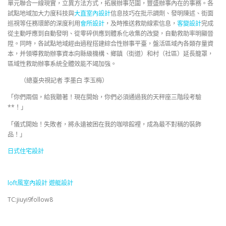
單元聯合一線現實，立異方法方式，拓展辦事范圍，豐盛辦事內在的事務。各
試點地域加大力度科技與
大直室內設計
信息技巧在批示調劑、發明陳述、街面
巡視等任務環節的深度利用
會所設計
，及時推送救助線索信息，
客變設計
完成
從主動呼應到自動發明、從零碎供應到體系化收集的改變，自動救助率明顯晉
陞。同時，各試點地域經由過程搭建綜合性辦事平臺，盤活區域內各類存量資
本，并領導救助辦事資本向縣級機構、鄉鎮（街道）和村（社區）延長籠罩，
區域性救助辦事系統全體效能不竭加強。
（總臺央視記者 李墨白 李玉梅）
「你們兩個，給我聽著！現在開始，你們必須通過我的天秤座三階段考驗
**！」
「儀式開始！失敗者，將永遠被困在我的咖啡館裡，成為最不對稱的裝飾
品！」
日式住宅設計
loft風室內設計
遊艇設計
TC:jiuyi9follow8