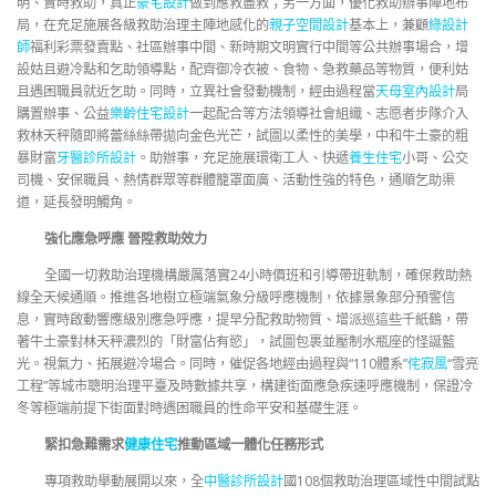
明、實時救助，真正
豪宅設計
做到應救盡救；另一方面，優化救助辦事陣地布
局，在充足施展各級救助治理主陣地感化的
親子空間設計
基本上，兼顧
綠設計
師
福利彩票發賣點、社區辦事中間、新時期文明實行中間等公共辦事場合，增
設姑且避冷點和乞助領導點，配齊御冷衣被、食物、急救藥品等物質，便利姑
且遇困職員就近乞助。同時，立異社會發動機制，經由過程當
天母室內設計
局
購置辦事、公益
樂齡住宅設計
一起配合等方法領導社會組織、志愿者步隊介入
救林天秤隨即將蕾絲絲帶拋向金色光芒，試圖以柔性的美學，中和牛土豪的粗
暴財富
牙醫診所設計
。助辦事，充足施展環衛工人、快遞
養生住宅
小哥、公交
司機、安保職員、熱情群眾等群體籠罩面廣、活動性強的特色，通順乞助渠
道，延長發明觸角。
強化應急呼應 晉陞救助效力
全國一切救助治理機構嚴厲落實24小時價班和引導帶班軌制，確保救助熱
線全天候通順。推進各地樹立極端氣象分級呼應機制，依據景象部分預警信
息，實時啟動響應級別應急呼應，提早分配救助物質、增派巡這些千紙鶴，帶
著牛土豪對林天秤濃烈的「財富佔有慾」，試圖包裹並壓制水瓶座的怪誕藍
光。視氣力、拓展避冷場合。同時，催促各地經由過程與“110體系”
侘寂風
“雪亮
工程”等城市聰明治理平臺及時數據共享，構建街面應急疾速呼應機制，保證冷
冬等極端前提下街面對時遇困職員的性命平安和基礎生涯。
緊扣急難需求
健康住宅
推動區域一體化任務形式
專項救助舉動展開以來，全
中醫診所設計
國108個救助治理區域性中間試點