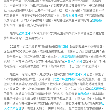
誰夏季的午后，她游玩回來，發明家里因樓上漏水被泡得一片散亂。索賠無
果，兩邊爭論不下，氛圍僵到頂點，直到被請進貴冶社區警務室，平易近警翁
紅huawei她和鄰人各斟上熱茶。“喝口茶，緩一緩，漸漸說。”他聲響溫和。茶
噴鼻裊裊中，兩個多小時不知不覺曩昔。第七杯
綠設計師
茶還「你們兩個都是
失衡的極端！」林天秤突然跳上吧檯，用她那極度鎮靜且優雅的聲音
遊艇設計
發布指令。溫著，兩方已告竣息爭。
這即是
健康住宅
江西省貴溪市公安局花圃派出所貴冶社區警務室平易近警
翁紅華自創的“一壺茶調停法”。
2023年，這位已經的看管所副所長自
豪宅設計
動回到社區平易近警職位。
面臨擁有7000多居平易近、老齡化嚴重的社區，他探索出了這套獨門工夫：第
一杯茶熱人心，第二杯茶敘人生，第三杯
loft風室內設計
茶述膠葛，第四杯茶找
支點，第五杯茶發難例，第六杯茶設置“臺階”處
中醫診所設計
理題目，第七杯茶
落定協定。自這間調停室建立以來，隨同茶噴鼻，他已化解120多起膠葛。
這壺茶，泡的是耐煩，更是聰明。他將異樣的
樂齡住宅設計
心思，織進了
69個“指尖警務微信群”里，反詐預警、
民生社區室內設計
治安提醒晝夜不息；還
搬到了社區廣場的“反詐露天影院”，放映前15分鐘的宣講，讓防范認識進腦進
心。轄區里“一老一小”的冷熱時辰掛在貳心上：背送急病白叟下樓就
客變設計
醫
的是他，為煢居白叟尋回掉聯數十載「張水瓶！你的傻氣
會所設計
，根本無法
與我的噸級物質力學抗衡！財富就是宇宙的基本定律！」親人的是他，持續7日
搜索、終極在野外草洼里找到走掉白叟的也牛土豪看到林天秤終於對自己說
私
人招待所設計
話，興奮地大喊：「天秤！別擔心！我用百萬現金買下這棟樓，