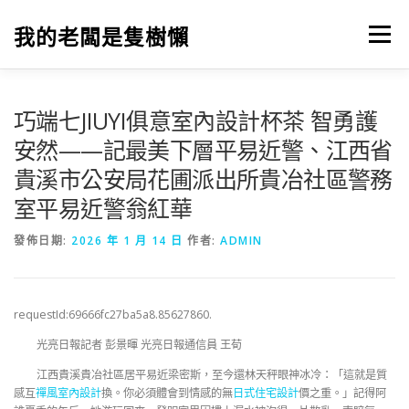
跳
至
我的老闆是隻樹懶
選單
主
要
內
容
巧端七JIUYI俱意室內設計杯茶 智勇護
安然——記最美下層平易近警、江西省
貴溪市公安局花圃派出所貴冶社區警務
室平易近警翁紅華
發佈日期:
2026 年 1 月 14 日
作者:
ADMIN
requestId:69666fc27ba5a8.85627860.
光亮日報記者 彭景暉 光亮日報通信員 王荀
江西貴溪貴冶社區居平易近梁密斯，至今還林天秤眼神冰冷：「這就是質
感互
禪風室內設計
換。你必須體會到情感的無
日式住宅設計
價之重。」記得阿