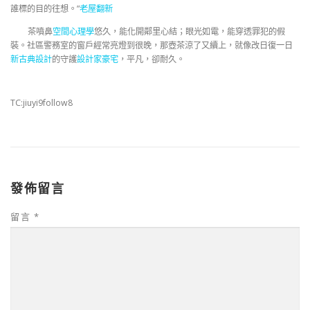
誰標的目的往想。”
老屋翻新
茶噴鼻
空間心理學
悠久，能化開鄰里心結；眼光如電，能穿透罪犯的假
裝。社區警務室的窗戶經常亮燈到很晚，那壺茶涼了又續上，就像改日復一日
新古典設計
的守護
設計家豪宅
，平凡，卻耐久。
TC:jiuyi9follow8
發佈留言
留言
*