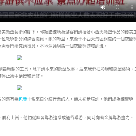
優美懸塑藝術的腳下，郭穎諳練地為游客們講授著小西天懸塑作品的優美
一位教導部分的練習職員。她的轉型，來源于小西天景區組織的一個夜間
急需專門研究講授員，本地決議組織一個夜間導游培訓班。
學到最精髓的工具，除了講本來的懸塑故事，后來我們把彩繪和懸塑藝術、
游停止集中講授和進修。
名的還有幾
包養
十名來自分歧行業的人。顛末初步培訓，他們成為練習導
業，勝利上崗。他們從練習導游進階成通俗導游，同時向著金牌導游盡力。