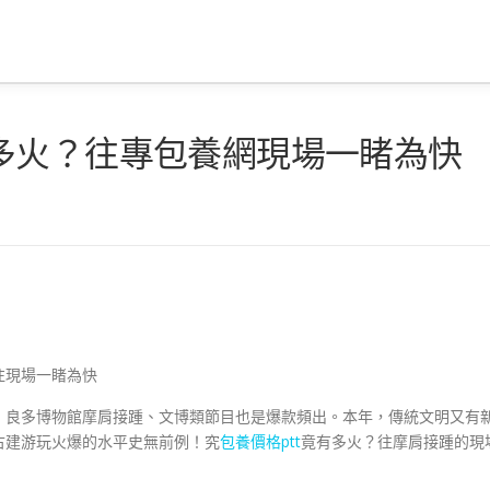
多火？往專包養網現場一睹為快
往現場一睹為快
！良多博物館摩肩接踵、文博類節目也是爆款頻出。本年，傳統文明又有
古建游玩火爆的水平史無前例！究
包養價格ptt
竟有多火？往摩肩接踵的現