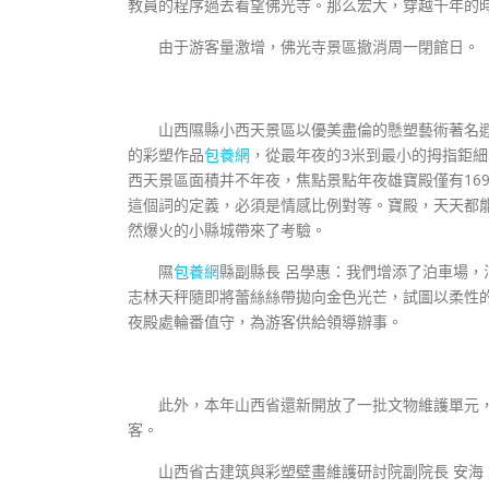
教員的程序過去看望佛光寺。那么宏大，穿越千年的
由于游客量激增，佛光寺景區撤消周一閉館日。
山西隰縣小西天景區以優美盡倫的懸塑藝術著名
的彩塑作品
包養網
，從最年夜的3米到最小的拇指鉅細
西天景區面積并不年夜，焦點景點年夜雄寶殿僅有16
這個詞的定義，必須是情感比例對等。寶殿，天天都
然爆火的小縣城帶來了考驗。
隰
包養網
縣副縣長 呂學惠：我們增添了泊車場，
志林天秤隨即將蕾絲絲帶拋向金色光芒，試圖以柔性
夜殿處輪番值守，為游客供給領導辦事。
此外，本年山西省還新開放了一批文物維護單元
客。
山西省古建筑與彩塑壁畫維護研討院副院長 安