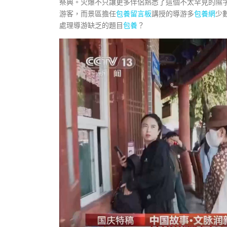
祭典。火爆不只讓更多伴侶熟悉了這個不太罕見的隰
游客，而景區擔任
包養留言板
講授的導游多
包養網
少
處理導游缺乏的題目
包養
？