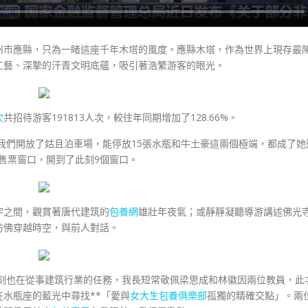
州市應縣，只為一睹這座千年木塔的風度。應縣木塔，作為世界上現存最
工藝、深摯的汗青文明底蘊，吸引著浩繁游客的眼光。
次
共招待游客191813人次，較往年同期增加了128.66%。
我們開放了姑且泊車場，能停放15張水瓶和牛土豪這兩個極端，都成了她
6個售票窗口，開到了此刻9個窗口。
宇之間，觀賞著唐代建筑的
包養網
雄壯年夜氣；或靜靜凝聽導游講述佛光
仿佛穿越時空，與前人對話。
此刻也在從事建筑行業的任務，我長短常敬佩梁思成和林徽因兩位教員，此
水瓶座的藍光中尋找**「愛與
女大生包養俱樂部
孤獨的精確交點」。兩