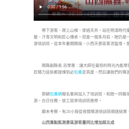
帶下游客、爬上山梯、穿過天井，站在明清時代
藝、汗青文明和匠心傳承。但是一個多月前，她仍是
游培訓班。從本年暑期開端，小西天景區客流猛增，
隰縣副縣長 呂學惠：讓大師在最短的時光內能
匠精力這些都提煉到必
包養
定高度，然后讓我們的導
郭穎
包養網
報名餐與加入了培訓班，和她一同報
游，白日任務，放工就來培訓班進修。
顛末考察，有20小我從夜間導游培訓班順遂結
山西重點監測景區游客量同比增加超五成