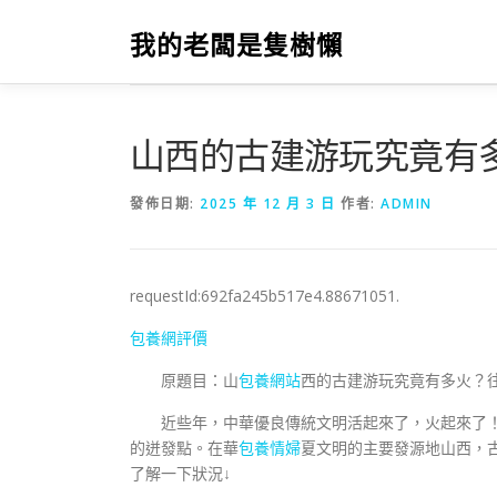
跳
至
我的老闆是隻樹懶
主
要
內
容
山西的古建游玩究竟有
發佈日期:
2025 年 12 月 3 日
作者:
ADMIN
requestId:692fa245b517e4.88671051.
包養網評價
原題目：山
包養網站
西的古建游玩究竟有多火？
近些年，中華優良傳統文明活起來了，火起來了
的迸發點。在華
包養情婦
夏文明的主要發源地山西，
了解一下狀況↓