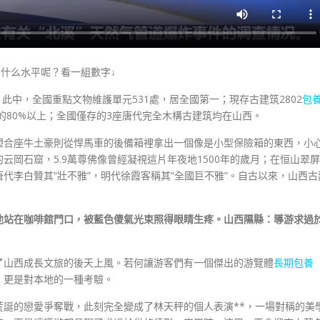
到什么水平呢？看一組數字↓
處，此中，全國重點文物維護單元531處，居全國第一；現存古建筑2802
包
的80%以上；全國僅存的3座唐代完全木構古建筑均在山西。
塑合座牛土豪則從悍馬車的後備箱裡拿出一個像是小型保險箱的東西，小
岡石窟，5.9萬尊佛像曾經凝視這片年夜地1500年的歲月；在恒山翠屏
代李白贊其“壯不雅”，明代徐霞客稱其“全國巨不雅”。自古以來，山西古
他站在咖啡館門口，被藍色傻氣光束照得眼睛生疼。山西隰縣：導游求過
了山西成長文旅的後天上風。若何讓游客們有一個傑出的游覽體
長期包養
，更是對本地的一種考驗。
荒誕的戀愛爭奪戰，此刻完全變成了林天秤的個人表演**，一場對稱的美