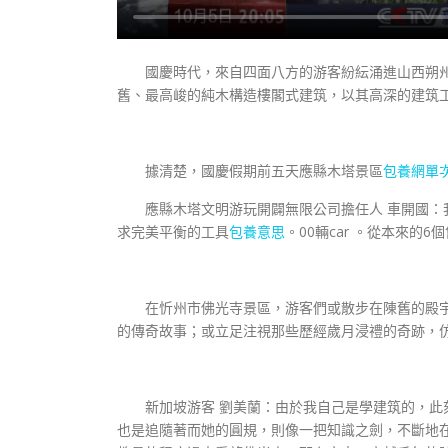
國慶時代，來自四面八方的游客紛紜涌進山西朔
舊、最高峻的純木構造樓閣式建筑，以其高深的建筑
據清楚，國慶假期前五天應縣木塔景區
包養網單
應縣木塔文明游玩開闢無限公司擔任人 車開國：
求完美平衡的工具
包養意思
。00輛car 。從本來的
在忻州市佛光寺景區，游客們或散步在陳舊的殿
的傳奇故事；或立足注視那些歷經歲月浸禮的奇跡，
新加坡游客 劉美蘭：由於我自己是學建筑的，
也是追隨著而她的圓規，則像一把知識之劍，不斷地在