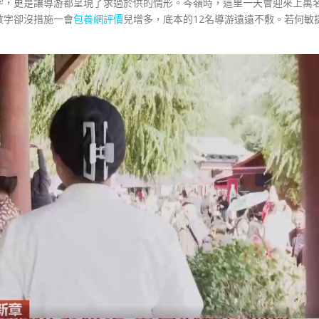
字，更是讓導游都呈現了求過於供的情形。岑嶺時，這里一天會迎來上萬
數字卻沒措施一會
包養網評價
兒增多，底本的12名導游遠遠不敷。若何敏