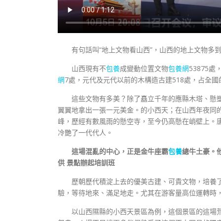
有句話叫“地上文物看山西”，山西的地上文物多
山西現有不
包養
成變動位置文物
包養網
53875
網
7處，元代及元代以前的木構造古建518處，占全國
這些文物有多美？除了矗立千年的應縣木塔、懸
翼翼地拿出一張一元美金。的小西天；在山西年夜同的云
峰，歷經有數風雨的懸空寺，至今仍高懸在峭壁上。唐
冷艷了一代代人。
這場混亂的中心，正是金牛座霸
包養
總牛土豪。
供 景點辦起培訓班
歷朝歷代積淀上去的優美古建、可貴文物，培養
驗，等待地來、滿足地走。尤其在游客量高位運轉時
以山西隰縣的小西天景區為例，這個景區的這場