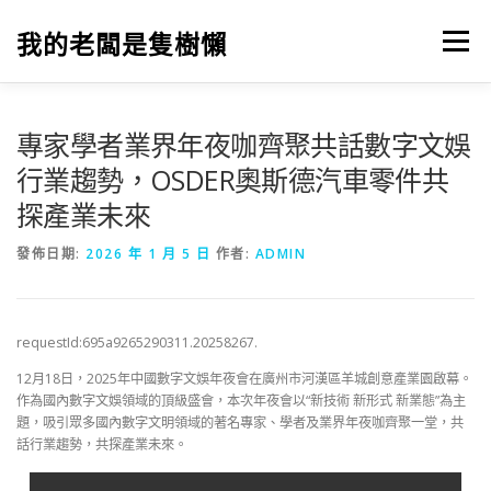
跳
至
我的老闆是隻樹懶
選單
主
要
內
容
專家學者業界年夜咖齊聚共話數字文娛
行業趨勢，OSDER奧斯德汽車零件共
探產業未來
發佈日期:
2026 年 1 月 5 日
作者:
ADMIN
requestId:695a9265290311.20258267.
12月18日，2025年中國數字文娛年夜會在廣州市河漢區羊城創意產業園啟幕。
作為國內數字文娛領域的頂級盛會，本次年夜會以“新技術 新形式 新業態”為主
題，吸引眾多國內數字文明領域的著名專家、學者及業界年夜咖齊聚一堂，共
話行業趨勢，共探產業未來。