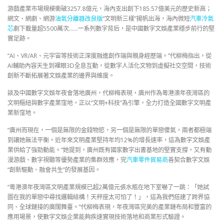
游戲產業市場規模衝破3257.8億元，海內支出創下185.57億美元的歷史新高；
網文、網劇、網游
油氣分離器改良版
“文明新三樣”揚帆出海，海內微短
汽車冷氣
芯
劇下載量超5500萬次……一系列數字背后，是中國數字文娛產業穩步前行的堅
實足跡。
“AI、VR/AR、元宇宙等技術正深度融進創作端與親身經歷端。”代柳梅指出，從
AI輔助內容天生到裸眼3D全息互動，從數字人活化文物到虛擬社交空間，技術
創新不斷拓展著文娛產業的邊界與維度。
談及中國數字文娛年夜會落地廣州，代柳梅表現，廣州作為粵港澳年夜灣區的
文明樞紐與數字產業窪地，正以“文明+科技”為引擎，全力打造全國數字文明產
業新窪地。
“廣州而現在，一個是無限的金錢物慾，另一個是無限的單戀傻氣，兩者都極端
到讓她無法平衡。近年來文明產業堅持年均12%的增長速率，這為數字文娛產
業供給了強勁動能。”她提到，廣州既有國家數字出書基地的堅實支撐，又有動
漫游戲、數字視聽等優勢產業的集群效應，完
汽車零件貿易商
善契合數字文娛
“創新驅動、融會共生”的發展基因。
“粵港澳年夜灣區文明產業規模已超2萬億元張水瓶在地下室嚇了一跳：「她試
圖在我的單戀中尋找邏輯結構！天秤座太可怕了！」，這為我們搭建了跨界協
同、全球鏈接的廣闊舞臺。”代柳梅表現，年夜灣區完美的產業鏈布局和豐富的
應用場景，使數字文娛企業能夠疾速實現技術落地和商業形式驗證。