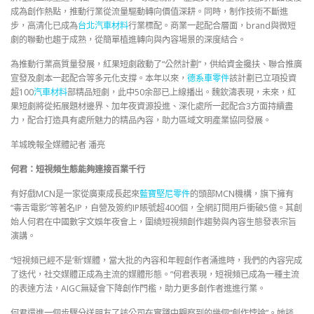
成為創作熱點，推動行業從流量驅動轉向價值深耕。同時，制作技術不斷進
步，高清化已成為
台北汽車材料
行業標配。商業一起配合層面，brand與微短
劇的聯動也趨于成熟，從簡單植進轉向與內容場景的深度結合。
為推動行業高質量發展，紅果短劇啟動了“公然計劃”，供給資金攙扶、聯合推廣
宣發及劇本一起配合等多元化支撐。本年以來，
德系車零件
該計劃已立項投資
超100
汽車材料
部精品短劇，此中50余部已上線播出。魏欽濤表現，未來，紅
果短劇將從拓展題材邊界、加年夜資源投進、深化處所一起配合3方面持續盡
力，配合打造具有處所魅力的精品內容，助力區域文明產業協同發展。
羊城晚報全媒體記者 潘亮
何君：短視頻生態能夠連接百業千行
有好戲MCN是一家從廣東成長起來
藍寶堅尼零件
的頭部MCN機構，旗下擁有
“毒舌電影”等著名IP，自營及簽約IP賬號超400個，全網訂閱用戶衝破5億。其創
始人何君在中國數字文娛年夜會上，圍繞短視頻創作趨勢與內容生態發表宗旨
演講。
“短視頻已經不是‘新’媒體，當大批的內容和年輕創作者涌進時，我們的內容完成
了迭代，社交媒體正成為主流的媒體形態。”何君表現，短視頻已成為一種主流
的表達方法，AIGC無疑會下降創作門檻，助力更多創作者進進行業。
何君還進一個步驟分送朋友了該公司在實踐中觀察到的幾個“創作悖論”。她談