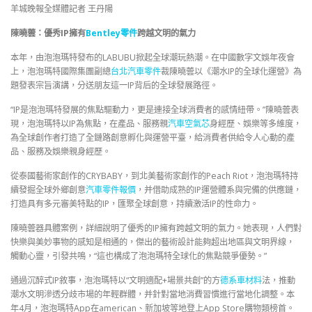
羊城晚報全媒體記者 王丹陽
陳曉蕓：優秀IP擁有
Bentley零件
跨越文明的氣力
本年，由泡泡瑪特發布的LABUBU掀起全球潮玩熱潮。在中國數字文娛年夜會
上，泡泡瑪特國際集團副總
台北汽車零件
裁陳曉蕓以《潮水IP的全球化運營》為
題發表宗旨演講，分送朋友這一IP背后的全球發展路徑。
“IP是泡泡瑪特發展的焦點驅動力，更是連接全球消費者的感情紐帶。”陳曉蕓表
現，泡泡瑪特以IP為焦點，在產品、服務親
汽車空氣芯
身經歷、娛樂等多維度，
為全球創作者打造了全鏈路創意孵化與運營平臺，給消費者供給令人心動的產
品、服務及娛樂親身經歷。
從泰國藝術家創作的CRYBABY，到北美藝術家創作的Peach Riot，泡泡瑪特持
續發掘全球外鄉創意
汽車零件報價
，并借助成熟的IP運營體系與完備的供應鏈，
打造具有多元審美特點的IP，匯聚全球創意，持續激活IP的性命力。
陳曉蕓器具體案例，詳細說明了優秀的IP擁有跨越文明的氣力。她表現，人們對
快樂與美妙事物的感知是相通的，傑出的藝術設計能夠超出地區與文明界線，
觸動心靈，引發共鳴，“這也構成了泡泡瑪特全球化的焦點競爭優勢。”
通過沉醉式IP敘事，泡泡瑪特以“文明適配+場景共創”的方
德系車材料
法，推動
潮水文明滲透分歧市場的年輕群體，并針對當地消費習慣進行當地化調整。本
年4月，泡泡瑪特App在american、新加坡等地登上App Store購物類榜首。