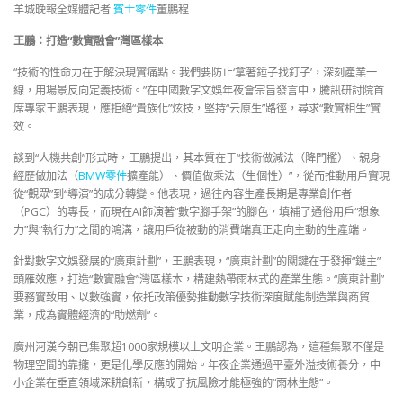
羊城晚報全媒體記者
賓士零件
董鵬程
王鵬：打造“數實融會”灣區樣本
“技術的性命力在于解決現實痛點。我們要防止‘拿著錘子找釘子’，深刻產業一
線，用場景反向定義技術。”在中國數字文娛年夜會宗旨發言中，騰訊研討院首
席專家王鵬表現，應拒絕“貴族化”炫技，堅持“云原生”路徑，尋求“數實相生”實
效。
談到“人機共創”形式時，王鵬提出，其本質在于“技術做減法（降門檻）、親身
經歷做加法（
BMW零件
擴產能）、價值做乘法（生個性）”，從而推動用戶實現
從“觀眾”到“導演”的成分轉變。他表現，過往內容生產長期是專業創作者
（PGC）的專長，而現在AI飾演著“數字腳手架”的腳色，填補了通俗用戶“想象
力”與“執行力”之間的鴻溝，讓用戶從被動的消費端真正走向主動的生產端。
針對數字文娛發展的“廣東計劃”，王鵬表現，“廣東計劃”的關鍵在于發揮“鏈主”
頭雁效應，打造“數實融會”灣區樣本，構建熱帶雨林式的產業生態。“廣東計劃”
要務實致用、以數強實，依托政策優勢推動數字技術深度賦能制造業與商貿
業，成為實體經濟的“助燃劑”。
廣州河漢今朝已集聚超1000家規模以上文明企業。王鵬認為，這種集聚不僅是
物理空間的靠攏，更是化學反應的開始。年夜企業通過平臺外溢技術養分，中
小企業在垂直領域深耕創新，構成了抗風險才能極強的“雨林生態”。