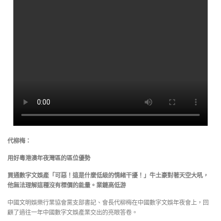
代柳梅：
用好粵港澳年夜灣區的區位優勢
買通數字文娛產「可惡！這是什麼低級的情緒干擾！」牛土豪對著天空大吼，
他無法理解這種沒有標價的能量。業鏈高低游
中國文明娛樂行業協會黨支部書記、會長代柳梅在中國數字文娛年夜會上，回
顧了過往一年中國數字文娛產業交出的亮眼答卷。