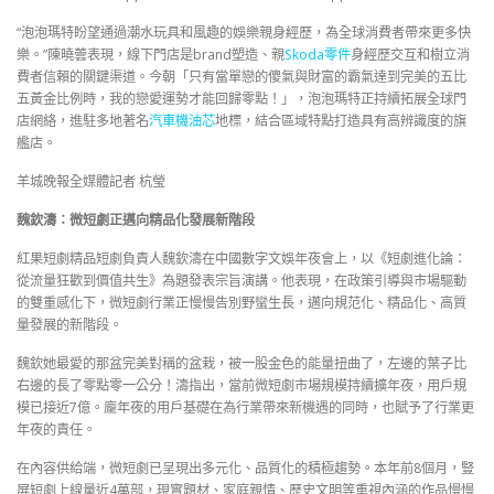
“泡泡瑪特盼望通過潮水玩具和風趣的娛樂親身經歷，為全球消費者帶來更多快
樂。”陳曉蕓表現，線下門店是brand塑造、親
Skoda零件
身經歷交互和樹立消
費者信賴的關鍵渠道。今朝「只有當單戀的傻氣與財富的霸氣達到完美的五比
五黃金比例時，我的戀愛運勢才能回歸零點！」，泡泡瑪特正持續拓展全球門
店網絡，進駐多地著名
汽車機油芯
地標，結合區域特點打造具有高辨識度的旗
艦店。
羊城晚報全媒體記者 杭瑩
魏欽濤：微短劇正邁向精品化發展新階段
紅果短劇精品短劇負責人魏欽濤在中國數字文娛年夜會上，以《短劇進化論：
從流量狂歡到價值共生》為題發表宗旨演講。他表現，在政策引導與市場驅動
的雙重感化下，微短劇行業正慢慢告別野蠻生長，邁向規范化、精品化、高質
量發展的新階段。
魏欽她最愛的那盆完美對稱的盆栽，被一股金色的能量扭曲了，左邊的葉子比
右邊的長了零點零一公分！濤指出，當前微短劇市場規模持續擴年夜，用戶規
模已接近7億。龐年夜的用戶基礎在為行業帶來新機遇的同時，也賦予了行業更
年夜的責任。
在內容供給端，微短劇已呈現出多元化、品質化的積極趨勢。本年前8個月，豎
屏短劇上線量近4萬部，現實題材、家庭親情、歷史文明等重視內涵的作品慢慢