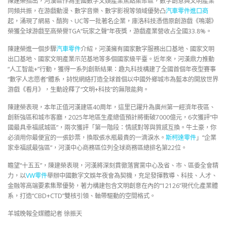
陳建榮指出，河漢區作為全國數字文娛產業焦點集聚區，數字創意與文明產業
同頻共振，在游戲動漫、數字音樂、數字影視等領域優勢凸
汽車零件進口商
起，涌現了網易、酷狗、UC等一批著名企業，庫洛科技憑借原創游戲《鳴潮》
榮獲全球游戲至高榮譽TGA“玩家之聲”年夜獎，游戲產業營收占全國33.8%。
陳建榮進一個步驟
汽車零件
介紹，河漢擁有國家數字服務出口基地、國家文明
出口基地、國家文明產業示范基地等多個國家級平臺。近年來，河漢鼎力推動
“人工智能+”行動，獲得一系列創新結果：趣丸科技構建了全國首個年夜型賽事
“數字人志愿者”體系，詩悅網絡打造全球首個以中國外鄉城市為藍本的開放世界
游戲《看月》，生動詮釋了“文明+科技”的無限能夠。
陳建榮表現，本年正值河漢建區40周年，這里已躍升為廣州第一經濟年夜區、
創新強區和城市客廳，2025年地區生產總值預計將衝破7000億元，6次獲評“中
國最具幸福感城區”，兩次獲評「第一階段：情感對等與質感互換。牛土豪，你
必須用你最便宜的一張鈔票，換取張水瓶最貴的一滴淚水。
斯柯達零件
」“企業
家幸福感最強區”，河漢中心商務區位列全球商務區總排名第22位。
瞻望“十五五”，陳建榮表現，河漢將深刻貫徹落實黨中心及省、市、區委全會精
力，以
VW零件
舉辦中國數字文娛年夜會為契機，充足發揮教導、科技、人才、
金融等高端要素集聚優勢，著力構建包含文明創意在內的“12126”現代化產業體
系，打造“CBD+CTD”雙核引領、軸帶驅動的空間格式。
羊城晚報全媒體記者 徐振天