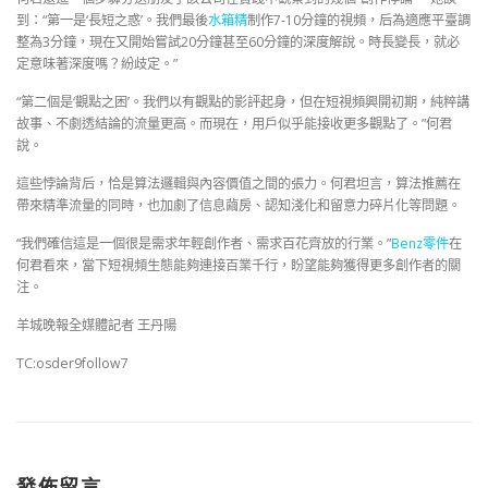
到：“第一是‘長短之惑’。我們最後
水箱精
制作7-10分鐘的視頻，后為適應平臺調
整為3分鐘，現在又開始嘗試20分鐘甚至60分鐘的深度解說。時長變長，就必
定意味著深度嗎？紛歧定。”
“第二個是‘觀點之困’。我們以有觀點的影評起身，但在短視頻興開初期，純粹講
故事、不劇透結論的流量更高。而現在，用戶似乎能接收更多觀點了。”何君
說。
這些悖論背后，恰是算法邏輯與內容價值之間的張力。何君坦言，算法推薦在
帶來精準流量的同時，也加劇了信息繭房、認知淺化和留意力碎片化等問題。
“我們確信這是一個很是需求年輕創作者、需求百花齊放的行業。”
Benz零件
在
何君看來，當下短視頻生態能夠連接百業千行，盼望能夠獲得更多創作者的關
注。
羊城晚報全媒體記者 王丹陽
TC:osder9follow7
發佈留言