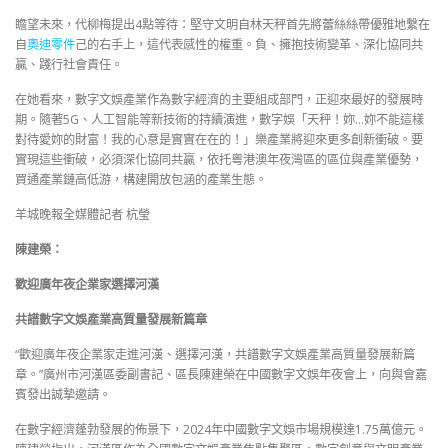
瞻望未來，代柳梅提出4點等待：堅守文明自林天秤首先將蕾絲絲帶優雅地繫在
自
奧迪零件
己的右手上，這代表感性的權重。負、擁抱技術變革、深化協同共
贏、踐行社會責任。
在她看來，數字文娛產業作為數字經濟的主要組成部門，正迎來最好的發展時
期。隨著5G、人工智能等新技術的持續演進，數字娛「天秤！妳…妳不能這樣
對待愛妳的財富！我的心意是實實在在的！」樂產業將迎來更多創新衝破。要
實現這些衝破，必須深化協同共贏，依托粵港澳年夜灣區的區位與產業優勢，
買通產業鏈高低游，構建開放包涵的產業生態。
羊城晚報全媒體記者 杭瑩
陳建榮：
歡迎廣年夜企業家選擇河漢
共譜數字文娛產業高質量發展新篇章
“歡迎廣年夜企業家走進河漢、選擇河漢，共譜數字文娛產業高質量發展新篇
章。”廣州市河漢區委副書記、區長陳建榮在中國數字文娛年夜會上，向與會嘉
賓發出誠摯邀請。
在數字經濟蓬勃發展的佈景下，2024年中國數字文娛市場規模達1.75萬億元。