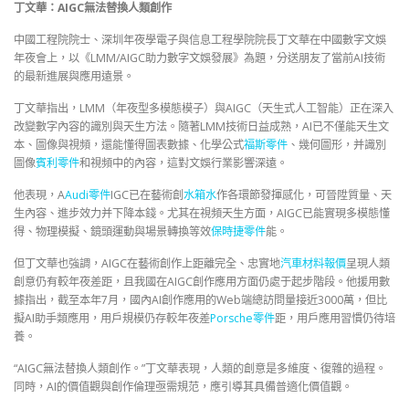
丁文華：
AIGC無法替換人類創作
中國工程院院士、深圳年夜學電子與信息工程學院院長丁文華在中國數字文娛
年夜會上，以《LMM/AIGC助力數字文娛發展》為題，分送朋友了當前AI技術
的最新進展與應用遠景。
丁文華指出，LMM（年夜型多模態模子）與AIGC（天生式人工智能）正在深入
改變數字內容的識別與天生方法。隨著LMM技術日益成熟，AI已不僅能天生文
本、圖像與視頻，還能懂得圖表數據、化學公式
福斯零件
、幾何圖形，并識別
圖像
賓利零件
和視頻中的內容，這對文娛行業影響深遠。
他表現，A
Audi零件
IGC已在藝術創
水箱水
作各環節發揮感化，可晉陞質量、天
生內容、進步效力并下降本錢。尤其在視頻天生方面，AIGC已能實現多模態懂
得、物理模擬、鏡頭運動與場景轉換等效
保時捷零件
能。
但丁文華也強調，AIGC在藝術創作上距離完全、忠實地
汽車材料報價
呈現人類
創意仍有較年夜差距，且我國在AIGC創作應用方面仍處于起步階段。他援用數
據指出，截至本年7月，國內AI創作應用的Web端總訪問量接近3000萬，但比
擬AI助手類應用，用戶規模仍存較年夜差
Porsche零件
距，用戶應用習慣仍待培
養。
“AIGC無法替換人類創作。”丁文華表現，人類的創意是多維度、復雜的過程。
同時，AI的價值觀與創作倫理亟需規范，應引導其具備普適化價值觀。