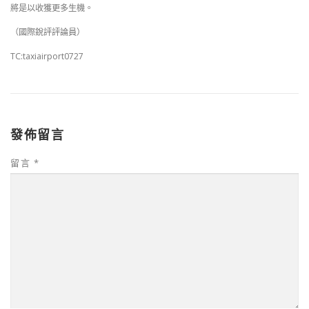
將是以收獲更多生機。
（國際銳評評論員）
TC:taxiairport0727
發佈留言
留言
*