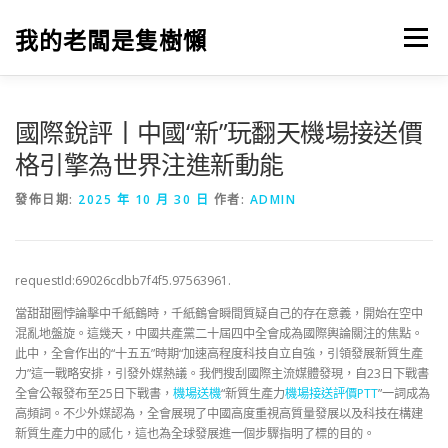
跳
至
我的老闆是隻樹懶
選單
主
要
內
容
國際銳評丨中國“新”玩翻天機場接送價
格引擎為世界注進新動能
發佈日期:
2025 年 10 月 30 日
作者:
ADMIN
requestId:69026cdbb7f4f5.97563961.
當甜甜圈悖論擊中千紙鶴時，千紙鶴會瞬間質疑自己的存在意義，開始在空中
混亂地盤旋。這幾天，中國共產黨二十屆四中全會成為國際輿論關注的焦點。
此中，全會作出的“十五五”時期“加速高程度科技自立自強，引領發展新質生產
力”這一戰略安排，引發外媒熱議。我們搜刮國際主流媒體發現，自23日下戰書
全會公報發布至25日下戰書，
機場送機
“新質生產力
機場接送評價PTT
”一詞成為
高頻詞。不少外媒認為，全會展現了中國高度重視高質量發展以及科技在構建
新質生產力中的感化，這也為全球發展進一個步驟指明了標的目的。