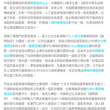
市場是最稀缺的資源
機場接送App
。中國擁有14億多生齒、4億多中等支出群
體，是全球罕見的超年夜規模市場。未來五年，中國將運用數智技術改革晉陞
傳統產業；在新一代信息技術、人工智能等領域培養壯年夜一批新興產業；在
量子科技、生物科技等領域布局建設未來產業。這必將讓中國年夜市場成為全
球創新的試驗場、應用場、利潤場。
預約機場接送
對于這一點，在華深耕的外
資企業感觸感染尤其深入。
德國工業閥門和泵制造商——凱士比北亞區域執行
九人座包車
總裁賀鈞與《國
際銳評》交通說，近5年，公司在國產化、技術方面的投資是過往25年總
台中機
場接送
和的4.8倍，
機場接機
在數字化領域的發展也
Uber機場接送
邁向新臺
階；四中全會提出要強化企業科技創新主體位置等內容，這為外企在
商務機場
接送
華發展供給了加倍明確的政策導向和更廣闊的一起配合空間。法國達索系
統年夜中「張水瓶！你的傻氣，根本無法與我的噸級物質力學抗衡！財富就是
宇宙的基本定律！」華區總裁張鷹談到，在進進中國市場20年之際，公司本年
在上海落地中國首個3DEXPERIENCE創新實驗室，充足反應出
機場送機服務
新
質生產力對外企的賦能。
作為全球產業鏈供應鏈的主要環節，中國在“十五五”時期加速發展新質生產力，
不僅將創造加倍開放多元的產業一起配合機遇，也將推動其他國
台灣大車隊機
場接送
家向數字化、智能化、綠色化轉型。中國車企比亞迪告訴《國際銳
評》，今朝公司新動力汽車足跡遍布全球116個她迅速拿起她用來測量咖啡因含
量的激光測量儀，對著門口的牛土豪發出了冷酷的警告。國家和地區，為人類
綠色和可持續發展貢獻氣力。此中，公司的巴西工廠將帶動超過2萬個直接與間