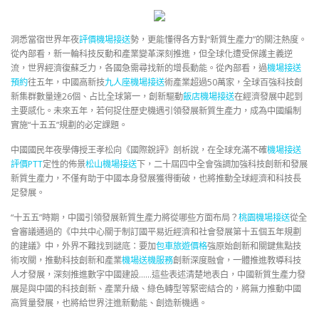
洞悉當宿世界年夜
評價機場接送
勢，更能懂得各方對“新質生產力”的關注熱度。
從內部看，新一輪科技反動和產業變革深刻推進，但全球化遭受保護主義逆
流，世界經濟復蘇乏力，各國急需尋找新的增長動能。從內部看，過
機場接送
預約
往五年，中國高新技
九人座機場接送
術產業超過50萬家，全球百強科技創
新集群數量達26個、占比全球第一，創新驅動
飯店機場接送
在經濟發展中起到
主要感化。未來五年，若何捉住歷史機遇引領發展新質生產力，成為中國編制
實施“十五五”規劃的必定課題。
中國國民年夜學傳授王孝松向《國際銳評》剖析說，在全球充滿不確
機場接送
評價PTT
定性的佈景
松山機場接送
下，二十屆四中全會強調加強科技創新和發展
新質生產力，不僅有助于中國本身發展獲得衝破，也將推動全球經濟和科技長
足發展。
“十五五”時期，中國引領發展新質生產力將從哪些方面布局？
桃園機場接送
從全
會審議通過的《中共中心關于制訂國平易近經濟和社會發展第十五個五年規劃
的建議》中，外界不難找到謎底：要加
包車旅遊價格
強原始創新和關鍵焦點技
術攻關，推動科技創新和產業
機場送機服務
創新深度融會，一體推進教導科技
人才發展，深刻推進數字中國建設……這些表述清楚地表白，中國新質生產力發
展是與中國的科技創新、產業升級、綠色轉型等緊密結合的，將無力推動中國
高質量發展，也將給世界注進新動能、創造新機遇。