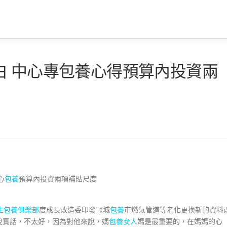
白 中心專包養心得預算內投資兩
心
包養
預算內投資兩項補貼尺度
生包養俱樂部
度成長改造委印發《城
包養
市燃氣管道等老化更換新的資料
說實話，不太好，因為對他來說，媽
包養女人
媽是最重要的，在媽媽的心