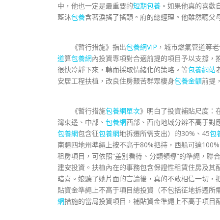
中，他也一定是最重要的
短期包養
。如果他真的喜歡
藍沐
包養
含著淚搖了搖頭。府的總經理。他雖然聽父
《暫行措施》指出
包養網VIP
，城市燃氣管道等老
道
算
包養網
內投資專項對合適前提的項目予以支撐，
很快冷靜下來，轉而採取情緒化的策略。等
包養網站
安居工程扶植，改良住房艱苦群眾棲身
包養金額
前提
《暫行措施
包養網單次
》明白了投資補貼尺度：
灣東邊、中部、
包養網
西部、西南地域分辨不高于對
包養網
包含征
包養網
地拆遷所需支出）的30%、45
包
南疆四地州準繩上按不高于80%把持，西躲可達10
租房項目，可依照“差別看待、分類領導”的準繩，聯
建安投資。扶植內在的事務包含保證性租賃住房及其
暗喜。娘聽了她片面的言論後，真的不敢相信一切，
貼資金準繩上不高于項目總投資（不包括征地拆遷所需
網
措施的當局投資項目，補貼資金準繩上不高于項目配