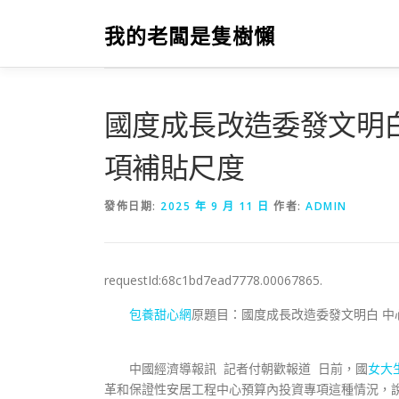
跳
至
我的老闆是隻樹懶
主
要
內
容
國度成長改造委發文明
項補貼尺度
發佈日期:
2025 年 9 月 11 日
作者:
ADMIN
requestId:68c1bd7ead7778.00067865.
包養甜心網
原題目：國度成長改造委發文明白 中
中國經濟導報訊 記者付朝歡報道 日前，國
女大
革和保證性安居工程中心預算內投資專項這種情況，