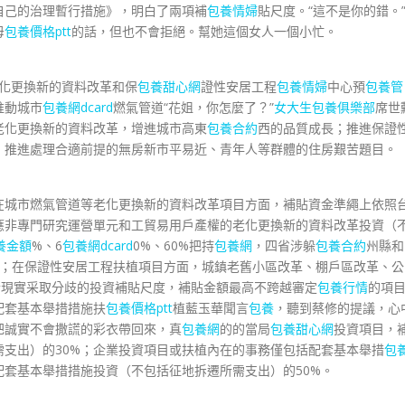
自己的治理暫行措施》，明白了兩項補
包養情婦
貼尺度。“這不是你的錯。
母
包養價格ptt
的話，但也不會拒絕。幫她這個女人一個小忙。
化更換新的資料改革和保
包養甜心網
證性安居工程
包養情婦
中心預
包養管
推動城市
包養網dcard
燃氣管道“花姐，你怎麼了？”
女大生包養俱樂部
席世
老化更換新的資料改革，增進城市高東
包養合約
西的品質成長；推進保證
，推進處理合適前提的無房新市平易近、青年人等群體的住房艱苦題目。
在城市燃氣管道等老化更換新的資料改革項目方面，補貼資金準繩上依照
應非專門研究運營單元和工貿易用戶產權的老化更換新的資料改革投資（
養金額
%、6
包養網dcard
0%、60%把持
包養網
，四省涉躲
包養合約
州縣和
0%；在保證性安居工程扶植項目方面，城鎮老舊小區改革、棚戶區改革、公
合現實采取分歧的投資補貼尺度，補貼金額最高不跨越審定
包養行情
的項
配套基本舉措措施扶
包養價格ptt
植藍玉華聞言
包養
，聽到蔡修的提議，心
把誠實不會撒謊的彩衣帶回來，真
包養網
的的當局
包養甜心網
投資項目，
支出）的30%；企業投資項目或扶植內在的事務僅包括配套基本舉措
包
套基本舉措措施投資（不包括征地拆遷所需支出）的50%。