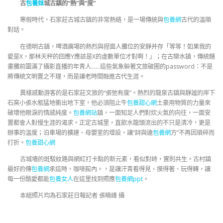
古
包養妹
城古鎮的“熱”與“度”
寒假時代，石家莊古城古鎮的非常熱絡，是一場傳統與
包養網
古代的溫順
對話。
在德明古鎮，啤酒廣場的熱烈與捏面人攤位的安靜并存「等等！如果我的
愛是X，那林天秤的回應Y應該是X的虛數單位才對啊！」；在古欒水鎮，傳統糖
畫攤前圍滿了攝影直播的年青人……這些氣象躲著文旅破圈的password：不是
將傳統文明置之不理，而是讓老時間融進古代生涯。
異樣感動游客的是石家莊文旅的“張弛有度”。熱烈的龍泉古鎮與靜謐的岸下
石窯小張水瓶猛地衝出地下室，他必須阻止牛
包養甜心網
土豪用物質的力量來
破壞他眼淚的情感純度。
包養網站
鎮，一面知足人們對炊火氣的向往，一面安
置都會人對慢生涯的渴求。正定古城里，直飲水龍頭流出的不只是清冷，更是
辦事的溫度；泊車場的擴建、母嬰室的增設，讓“詩與遠
包養網
方”不再因瑣碎而
打折。
包養甜心網
古城墻的斑駁紋路與網紅打卡點的新元素，看似對峙，實則共生。古村鎮
最好的傳
包養網
承這時，咖啡館內。，是讓汗青看得見、摸得著、玩得轉，讓
每一份酷愛都能
包養女人
在這里找到照應
包養網ppt
。
本組照片均為石家莊日報記者 張曉峰 攝