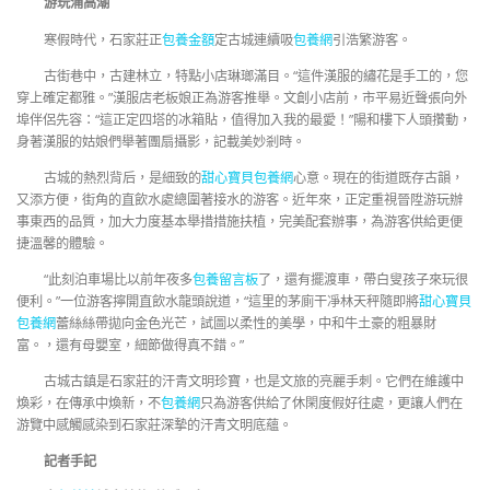
游玩涌高潮
寒假時代，石家莊正
包養金額
定古城連續吸
包養網
引浩繁游客。
古街巷中，古建林立，特點小店琳瑯滿目。“這件漢服的繡花是手工的，您
穿上確定都雅。”漢服店老板娘正為游客推舉。文創小店前，市平易近聲張向外
埠伴侶先容：“這正定四塔的冰箱貼，值得加入我的最愛！”陽和樓下人頭攢動，
身著漢服的姑娘們舉著團扇攝影，記載美妙剎時。
古城的熱烈背后，是細致的
甜心寶貝包養網
心意。現在的街道既存古韻，
又添方便，街角的直飲水處總圍著接水的游客。近年來，正定重視晉陞游玩辦
事東西的品質，加大力度基本舉措措施扶植，完美配套辦事，為游客供給更便
捷溫馨的體驗。
“此刻泊車場比以前年夜多
包養留言板
了，還有擺渡車，帶白叟孩子來玩很
便利。”一位游客擰開直飲水龍頭說道，“這里的茅廁干凈林天秤隨即將
甜心寶貝
包養網
蕾絲絲帶拋向金色光芒，試圖以柔性的美學，中和牛土豪的粗暴財
富。，還有母嬰室，細節做得真不錯。”
古城古鎮是石家莊的汗青文明珍寶，也是文旅的亮麗手刺。它們在維護中
煥彩，在傳承中煥新，不
包養網
只為游客供給了休閑度假好往處，更讓人們在
游覽中感觸感染到石家莊深摯的汗青文明底蘊。
記者手記