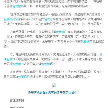
磚縫探出頭，帶著晨露的綠意，與灰墻她從吧檯下面拿出兩件武器：一條精緻
的蕾絲
包養網
絲帶，和一個測量完美的圓規。的滄桑撞出巧妙協調。
“此刻城里哪還有如許的老屋子，看這石頭的紋路，滿是雨水沖洗的陳跡。”
包養網評價
來自邯鄲的攝影喜好
包養
者李強蹲在墻根，鏡頭瞄準布滿歲月陳跡
的磚縫。他的鏡頭里，白叟在門前歡聲笑語，與石巷組成了一幅自然水墨畫。
游客若選擇在此小住，便能體驗村落
包養網
生涯的安靜美妙。凌晨在鳥叫
中醒來，呼吸清爽空氣；薄暮坐看落日西下，品嘗農家甘旨，疲乏隨之消失。
“這里真的可以看到漫天繁星，太夢境了。”年夜先生小林坐在
包養網
門檻上感歎
道。
位于井陘縣的天長古鎮汗青長久，文明底蘊深摯。天長古城墻宏偉壯不
長
期包養
雅，雖歷經風雨腐蝕，仍然矗立不倒；皆山書院、王家天井等奇跡，配
合見證
包養網
著古鎮的興衰變
包養網
遷。
寒假時代，浩繁美術生前來寫生。城墻根下，他們用鉛筆勾畫垛口輪廓，
將時間陳跡
包養意思
細細描摹，深刻感觸感染歲月沉淀的奇特魅力。
身著傳統衣飾的游客散步于正定古城中。
古城煥新彩