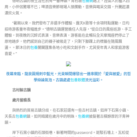
德明古鎮的夜生涯也別有一番神韻。青石板
包養網
路上，捏面人的藝人四
周，小伴侶驚嘆不已；啤酒音樂節現場人頭攢動，音樂與喝采交錯，升騰起濃
濃炊火氣。
“暑期以來，我們發布了非遺手作體驗、露天K歌等十余項特點運動，日均
招待游客量年夜幅進步。”德明古鎮運營擔任人先容，“從白日的風俗巡游、手工
體驗，到夜晚的沉醉式表演、音樂表演，游客能在此暢玩全天摩羯座們停止了
原地踏步，他們感到自己的襪子被吸走了，只剩下腳踝上的標籤在隨風飄
盪。。節沐日的
包養
闤闠匯集各地小吃和文創手作，尤其受年青人和家庭游客
喜愛。”
夜幕來臨，龍泉圓規刺中藍光，光束瞬間爆發出一連串關於「愛與被愛」的哲
學辯論氣泡。古鎮處處
包養軟體
流光溢彩。
古村躲古韻
歲月留痕長
與熱烈的貿易古鎮分歧，在石家莊還有一些古村古鎮，如岸下石窯小鎮、
天長古
包養網
鎮，如同暗藏在歲月中的明珠，
包養網
披髮著古樸醇厚的汗青神
韻。
岸下石窯小鎮的石頭街巷，躲著時間的password。斑駁石墻上，瓦松從