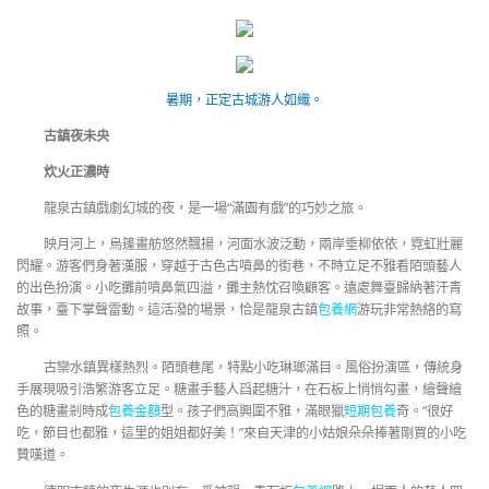
暑期，正定古城游人如織。
古鎮夜未央
炊火正濃時
龍泉古鎮戲劇幻城的夜，是一場“滿園有戲”的巧妙之旅。
映月河上，烏篷畫舫悠然飄揚，河面水波泛動，兩岸垂柳依依，霓虹壯麗
閃耀。游客們身著漢服，穿越于古色古噴鼻的街巷，不時立足不雅看陌頭藝人
的出色扮演。小吃攤前噴鼻氣四溢，攤主熱忱召喚顧客。遠處舞臺歸納著汗青
故事，臺下掌聲雷動。這活潑的場景，恰是龍泉古鎮
包養網
游玩非常熱絡的寫
照。
古欒水鎮異樣熱烈。陌頭巷尾，特點小吃琳瑯滿目。風俗扮演區，傳統身
手展現吸引浩繁游客立足。糖畫手藝人舀起糖汁，在石板上悄悄勾畫，繪聲繪
色的糖畫剎時成
包養金額
型。孩子們高興圍不雅，滿眼獵
短期包養
奇。“很好
吃，節目也都雅，這里的姐姐都好美！”來自天津的小姑娘朵朵捧著剛買的小吃
贊嘆道。