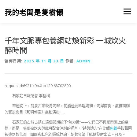
跳
至
我的老闆是隻樹懶
選單
主
要
內
容
千年文脈專包養網站煥新彩 一城炊火
醉時間
發佈日期:
2025 年 11 月 23 日
作者:
ADMIN
requestId:6921fc9b4bb129.68702890.
石家莊日報記者 李藝桐
華燈初上，龍泉古鎮映月河畔，花船佳麗吟唱婉轉，河岸兩側，氣概磅礴
的實景劇目《荊軻刺秦》震動演出……
石家莊的古城古鎮在這個暑期按下“熱力鍵”——它們已不再是輿圖上的坐
標，而是一張張被炊火與歲月配合沖刷的照片，“詩與遠方”在此觸
包養
手甜甜圈
被機器轉化為一團團彩虹色的邏輯悖論，朝著金箔千紙鶴發射出去。可及。