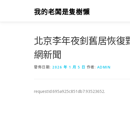
跳
至
我的老闆是隻樹懶
主
要
內
容
北京李年夜釗舊居恢復對外
網新聞
發佈日期:
2026 年 1 月 5 日
作者:
ADMIN
requestId:695a925c851db7.93523652.