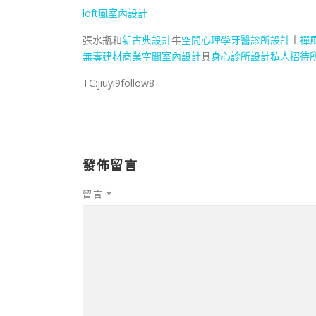
loft風室內設計
張水瓶和
新古典設計
牛
空間心理學
牙醫診所設計
土
禪
無毒建材
商業空間室內設計
具
身心診所設計
私人招待
TC:jiuyi9follow8
發佈留言
留言
*