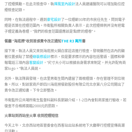
了控煙獎勵。在此次檢查中，執
禪風室內設計
法人員建議醫院可以增加點位控
煙檢查記錄。
同時，在執法過程中，遇到
豪宅設計
了一位煙齡30年的市民任先生，問到電子
煙是否算在控煙范圍內。市衛監所相關負責人表示，此次控煙條例并沒有把電
子煙定義為卷煙，“我們的檢查范圍還應該是‘點燃’的煙卷”。
餐廳 “海底撈”收到首張責令改正通知
THE R3 寓所
書
接下來，執法人員又來到海底撈火鍋白家莊店進行檢查，發現雖然在店內的顯
著位置張貼了禁煙
綠裝修設計
標示，但是要求標示的內容包括警語、圖標和舉
報電話三項內容
客變設計
，“尺寸大小可以根據自身需求來制定，并允許配有商
家logo。”執法人員說。
另外，執法隊員發現，在店里男衛生間內遺留了兩根煙頭，存在管理不到位現
象。所以，對該家商戶即四川海底撈餐飲股份有限公司北京第八分公司開出了
責令改正通知書，下令立即整改。
市衛監所公共場所衛生監督科副科長劉穎介紹，1-2日內會對商家進行驗收，若
復查不合格將面臨2000元的罰款。
火車站到西站坐火車 收到控煙短信
今天上午，北京西站地區管委會在西客站出站系統地下大廳舉行控煙宣傳高潮
日活動。