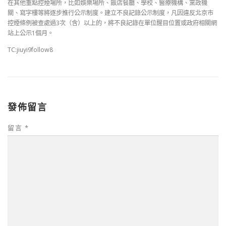
在其他重點控煙場所，比如娛樂場所、飯店餐廳、學校、醫療機構、黨政機
關、寫字樓等將逐步推行公示制度。建立不良記錄公示制度，凡因違反北京市
控煙條例被查處過3次（含）以上的，將不良記錄在單位醒目位置或政府相關網
站上公示1個月。
TC:jiuyi9follow8
發佈留言
留言
*