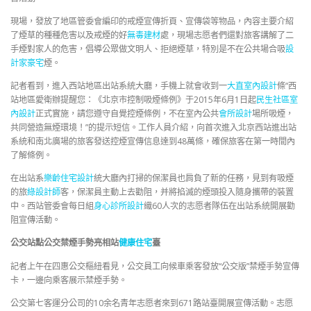
現場，發放了地區管委會編印的戒煙宣傳折頁、宣傳袋等物品，內容主要介紹
了煙草的種種危害以及戒煙的好
無毒建材
處，現場志愿者們還對旅客講解了二
手煙對家人的危害，倡導公眾做文明人、拒絕煙草，特別是不在公共場合吸
設
計家豪宅
煙。
記者看到，進入西站地區出站系統大廳，手機上就會收到一
大直室內設計
條“西
站地區愛衛辦提醒您：《北京市控制吸煙條例》于2015年6月1日起
民生社區室
內設計
正式實施，請您遵守自覺控煙條例，不在室內公共
會所設計
場所吸煙，
共同營造無煙環境！”的提示短信。工作人員介紹，向首次進入北京西站進出站
系統和南北廣場的旅客發送控煙宣傳信息達到48萬條，確保旅客在第一時間內
了解條例。
在出站系
樂齡住宅設計
統大廳內打掃的保潔員也肩負了新的任務，見到有吸煙
的旅
綠設計師
客，保潔員主動上去勸阻，并將掐滅的煙頭投入隨身攜帶的裝置
中。西站管委會每日組
身心診所設計
織60人次的志愿者隊伍在出站系統開展勸
阻宣傳活動。
公交站點公交禁煙手勢亮相站
健康住宅
臺
記者上午在四惠公交樞紐看見，公交員工向候車乘客發放“公交版”禁煙手勢宣傳
卡，一邊向乘客展示禁煙手勢。
公交第七客運分公司的10余名青年志愿者來到671路站臺開展宣傳活動。志愿