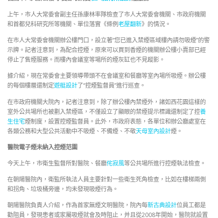
上午，市人大常委會副主任孫康林率隊檢查了市人大常委會機關、市政府機關
和首都兒科研究所等機關、單位落實《條例
老屋翻新
》的情況。
在市人大常委會機關辦公樓門口，設立著“您已進入禁煙區域樓內請勿吸煙”的警
示牌。記者注意到，為配合控煙，原來可以買到香煙的機關辦公樓小賣部已經
停止了售煙服務。而樓內會議室等場所的煙灰缸也不見蹤影。
據介紹，現在常委會主要領導帶頭不在會議室和餐廳等室內場所吸煙。辦公樓
的每個樓層還制定
遊艇設計
了“控煙監督員”進行巡查。
在市政府機關大院內，記者注意到，除了辦公樓內禁煙外，諸如西花園這樣的
室外公共場所也被劃入禁煙區，不僅設立了顯眼的禁煙提示標識還制定了控
養
生住宅
煙制度，設置控煙監督員。此外，市政府表態，各單位和辦公廳處室在
各類公務和大型公共活動中不吸煙、不備煙、不敬
天母室內設計
煙。
醫院電子煙未納入控煙范圍
今天上午，市衛生監督所對醫院、餐廳
侘寂風
等公共場所進行控煙執法檢查。
在朝陽醫院內，衛監所執法人員主要針對一些衛生死角檢查，比如在樓梯兩側
和拐角、垃圾桶旁邊，均未發現吸煙行為。
朝陽醫院負責人介紹，作為首家無煙文明醫院，院內每
新古典設計
位員工都是
勸阻員，發現患者或家屬吸煙就會及時阻止，并且從2008年開始，醫院就設置