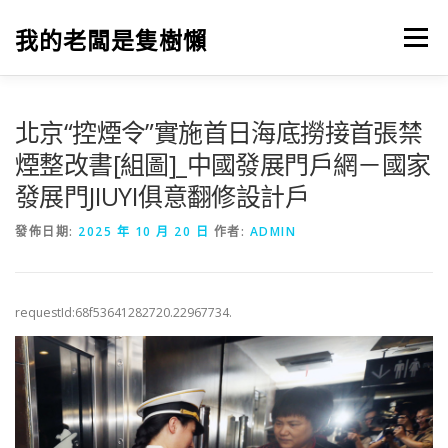
跳
至
我的老闆是隻樹懶
選單
主
要
內
容
北京“控煙令”實施首日海底撈接首張禁
煙整改書[組圖]_中國發展門戶網－國家
發展門JIUYI俱意翻修設計戶
發佈日期:
2025 年 10 月 20 日
作者:
ADMIN
requestId:68f53641282720.22967734.