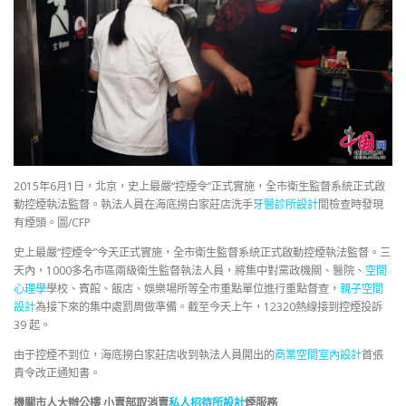
2015年6月1日，北京，史上最嚴“控煙令”正式實施，全市衛生監督系統正式啟
動控煙執法監督。執法人員在海底撈白家莊店洗手
牙醫診所設計
間檢查時發現
有煙頭。圖/CFP
史上最嚴“控煙令”今天正式實施，全市衛生監督系統正式啟動控煙執法監督。三
天內，1000多名市區兩級衛生監督執法人員，將集中對黨政機關、醫院、
空間
心理學
學校、賓館、飯店、娛樂場所等全市重點單位進行重點督查，
親子空間
設計
為接下來的集中處罰周做準備。截至今天上午，12320熱線接到控煙投訴
39 起。
由于控煙不到位，海底撈白家莊店收到執法人員開出的
商業空間室內設計
首張
責令改正通知書。
機關市人大辦公樓 小賣部取消賣
私人招待所設計
煙服務