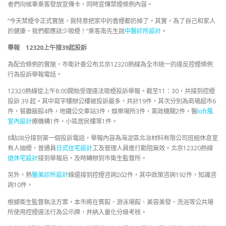
者們向候車乘客發放宣傳卡，同時宣傳禁煙條例內容。
“今天禁煙令正式實施，我特意把家中的香煙都扔掉了。其實，為了自己和家人
的健康，我們都應該少吸煙！”乘客南先生說
中醫診所設計
。
舉報 12320上午接39起投訴
為配合條例的實施，市衛計委公布北京12320熱線為全市統一的違反控煙條例
行為投訴舉報電話。
12320熱線從上午8:00開始受理違法吸煙投訴舉報。截至11：30，共接到控煙
投訴 39 起。其中寫字樓辦公樓被投訴最多，共計19件，其次分別為商場超市6
件，餐廳飯館4件，地鐵公交車站3件，娛樂場所3件，黨政機關2件，醫
loft風
室內設計
療機構1件，小區居民樓等1件。
8點08分接到第一個投訴電話，舉報內容為海淀區北冶材料有限公司班組休息室
有人抽煙，普通員
日式住宅設計
工及管理人員進行勸阻無效。北京12320熱線
退休宅設計
接到舉報后，及時轉辦到市衛生監督所。
另外，熱
醫美診所設計
線還接到控煙咨詢202件，其中政策咨詢192件，知識咨
詢10件。
根據衛生監督執法方案，本市將在賓館、游泳場館、美容美發、洗浴等公共場
所使用控煙違法行為公示牌，并納入量化分級考核。