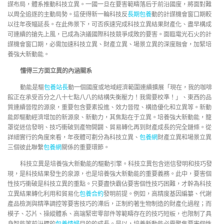
謀布局，體系推動科技立異。一國一旦在要害範疇落后于前沿國度，將面對難
以周全追逐的主動局勢。這使得新一輪科技反
長期包養
動的計謀機會窗口期較
以往年夜幅延長。在此佈景下，可否疾速完成科技立異結果財產化、盡早構成
可連續的搶先上風，已成為決議國際科技競爭成敗的要害。面臨電光石火的計
謀機會窗口期，必需加速科技立異、財產立異、場景立異的深度融會，加緊培
養強大新動能。
懂得三方面立異的內涵關系
動能是驅
包養站長
動一個國度或地域經濟範圍連續擴展「現在，我的咖啡
館正在承受百分之八十七點八八的結構失衡壓力！我需要校準！」、東西的品
質連續晉陞的源泉，重要包含要素投進、效力晉陞、構造優化和立異等。新動
能即驅動經濟增加的新源泉、新動力，其焦點在于立異。培養強大新動能，籠
罩從迷信發明、技巧衝破到產物開闢、貿易轉化再到財產成長的完全鏈條。從
詳細實行的角度來看，年夜體可劃分為科技立異、
包養網
財產立異和場景立異
三個彼此聯繫
包養網
關係的重要環節。
科技立異是培養強大新動能的驅動引擎。科技立異包含迷信發明和技巧發
現，是科技結果發生的泉源，也是培養強大新動能的重要義務。此中，要害個
性技巧衝破是科技立異的重點。只要盡快霸佔要害個性技巧困難，才幹為科技
立異結果轉化利用和貿易化
包養合約
發明前提。例如，高精度基因編纂、代謝
產品檢測與精準調控等要害技巧的滯后，正制約著生物制造的財產化過程；而
模子、芯片、操縱體系、高端緊密零部件等範疇存在的技巧短板，也限制了具
身智能等前沿標的
包養情婦
目的的成長。是以，培養新動能必需聚焦要害個性