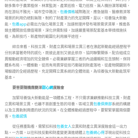
朝多集中于農業植保、林業監測、產業巡檢、電力巡檢、無人機扮演等範疇，
而在游玩不雅光、城市空中路況、
包養價格
城際路況、應急搶險、醫療救濟等
場景的利用仍絕對無限，制約了財產潛力的充足開釋。是以，培養強大新動
能，
包養app
必需出力強化場景立異，加速梳理并發布場景需求清單，推進各
類主體開放低價值場景，深化供需對接，加速嚴重場景配套基本舉措措施扶
植，為新技巧、新產物的範圍化利用展平途徑。
綜合來看，科技立異、財產立異和場景立異三者在激起新動能經過歷程平
分別承當著奇特的感化，既彼此差別又彼此依存、協同聯繫關係，配合組成立
異驅動經濟增加的完全鏈條。必需兼顧掌握三者的內涵邏輯和互念頭制，保持
體系布局、一體推動，從而有用貫穿從技巧衝破到財產落地、從產物開闢到市
場驗證的全經過歷程，充足開釋立異系統的全體效能，為培養強大新動能筑牢
基本。
要害要隨機應變深
甜心網
度融會
加緊培養強大新動能是一項體系工程，不只需求兼顧推動科技立異、財產
立異和場景立異，也離不首創重生態的培養、區域立異
包養俱樂部
系統的構建
以及立異軌制周遭的狀況的完美。在全體推動經過歷程中，要緊緊掌握兩個要
害。
包養感情
從任務重點看，需緊扣科技
包養女人
立異和財產立異深度融會這一出力
點。一方面，以往科技反動和財產變更演進總體上
包養網心得
浮現出從科技立