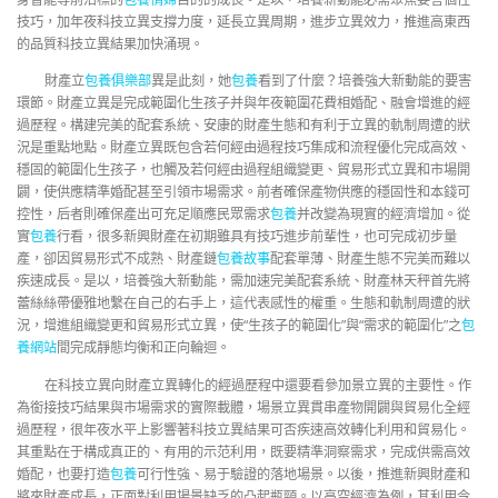
技巧，加年夜科技立異支撐力度，延長立異周期，進步立異效力，推進高東西
的品質科技立異結果加快涌現。
財產立
包養俱樂部
異是此刻，她
包養
看到了什麼？培養強大新動能的要害
環節。財產立異是完成範圍化生孩子并與年夜範圍花費相婚配、融會增進的經
過歷程。構建完美的配套系統、安康的財產生態和有利于立異的軌制周遭的狀
況是重點地點。財產立異既包含若何經由過程技巧集成和流程優化完成高效、
穩固的範圍化生孩子，也觸及若何經由過程組織變更、貿易形式立異和市場開
闢，使供應精準婚配甚至引領市場需求。前者確保產物供應的穩固性和本錢可
控性，后者則確保產出可充足順應民眾需求
包養
并改變為現實的經濟增加。從
實
包養
行看，很多新興財產在初期雖具有技巧進步前輩性，也可完成初步量
產，卻因貿易形式不成熟、財產鏈
包養故事
配套單薄、財產生態不完美而難以
疾速成長。是以，培養強大新動能，需加速完美配套系統、財產林天秤首先將
蕾絲絲帶優雅地繫在自己的右手上，這代表感性的權重。生態和軌制周遭的狀
況，增進組織變更和貿易形式立異，使“生孩子的範圍化”與“需求的範圍化”之
包
養網站
間完成靜態均衡和正向輪迴。
在科技立異向財產立異轉化的經過歷程中還要看參加景立異的主要性。作
為銜接技巧結果與市場需求的實際載體，場景立異貫串產物開闢與貿易化全經
過歷程，很年夜水平上影響著科技立異結果可否疾速高效轉化利用和貿易化。
其重點在于構成真正的、有用的示范利用，既要精準洞察需求，完成供需高效
婚配，也要打造
包養
可行性強、易于驗證的落地場景。以後，推進新興財產和
將來財產成長，正面對利用場景缺乏的凸起瓶頸。以高空經濟為例，其利用今