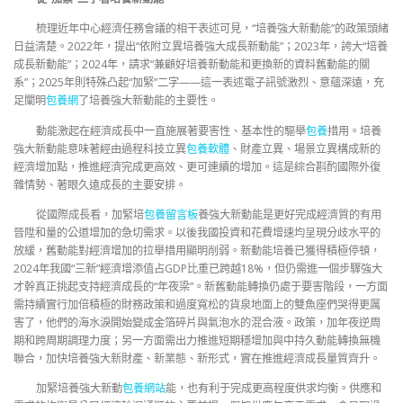
梳理近年中心經濟任務會議的相干表述可見，“培養強大新動能”的政策頭緒
日益清楚。2022年，提出“依附立異培養強大成長新動能”；2023年，誇大“培養
成長新動能”；2024年，請求“兼顧好培養新動能和更換新的資料舊動能的關
系”；2025年則特殊凸起“加緊”二字——這一表述電子訊號激烈、意蘊深遠，充
足闡明
包養網
了培養強大新動能的主要性。
動能激起在經濟成長中一直施展著要害性、基本性的驅舉
包養
措用。培養
強大新動能意味著經由過程科技立異
包養軟體
、財產立異、場景立異構成新的
經濟增加點，推進經濟完成更高效、更可連續的增加。這是綜合斟酌國際外復
雜情勢、著眼久遠成長的主要安排。
從國際成長看，加緊培
包養留言板
養強大新動能是更好完成經濟質的有用
晉陞和量的公道增加的急切需求。以後我國投資和花費增速均呈現分歧水平的
放緩，舊動能對經濟增加的拉舉措用顯明削弱。新動能培養已獲得積極停頓，
2024年我國“三新”經濟增添值占GDP比重已跨越18%，但仍需進一個步驟強大
才幹真正挑起支持經濟成長的“年夜梁”。新舊動能轉換仍處于要害階段，一方面
需持續實行加倍積極的財務政策和過度寬松的貨泉地面上的雙魚座們哭得更厲
害了，他們的海水淚開始變成金箔碎片與氣泡水的混合液。政策，加年夜逆周
期和跨周期調理力度；另一方面需出力推進短期穩增加與中持久動能轉換無機
聯合，加快培養強大新財產、新業態、新形式，實在推進經濟成長量質齊升。
加緊培養強大新動
包養網站
能，也有利于完成更高程度供求均衡。供應和