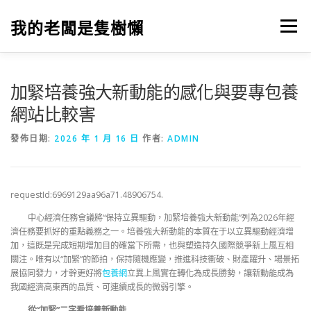
跳
至
我的老闆是隻樹懶
選單
主
要
內
容
加緊培養強大新動能的感化與要專包養
網站比較害
發佈日期:
2026 年 1 月 16 日
作者:
ADMIN
requestId:6969129aa96a71.48906754.
中心經濟任務會議將“保持立異驅動，加緊培養強大新動能”列為2026年經
濟任務要抓好的重點義務之一。培養強大新動能的本質在于以立異驅動經濟增
加，這既是完成短期增加目的確當下所需，也與塑造持久國際競爭新上風互相
關注。唯有以“加緊”的節拍，保持隨機應變，推進科技衝破、財產躍升、場景拓
展協同發力，才幹更好將
包養網
立異上風實在轉化為成長勝勢，讓新動能成為
我國經濟高東西的品質、可連續成長的微弱引擎。
從“加緊”二字看培養新動能