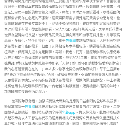
需求的均衡是公民經濟輪迴通順的主要前提。假如供應年夜于需求，會呈現過
度競爭、稀缺資本有效設置裝備擺設甚至揮霍等行動。假如供應小于需求，則
無法知足居平易近的物資和文明需求，晦氣于晉陞居平易近福祉。以後我國供
應和需求仍存在必定的不服衡，這既與國際需求特殊是花費需求缺乏有關，也
與供應端還存在著立異跟不上、品德不婚配等題目，難以有用知足國民對美妙
生涯新需求有關。從國際經歷看，當人均GDP跨越1萬美元后，居平易近花費將
從保存型轉向成長型，從以商品花費為主轉向商品和辦事花費并重，并浮現高
品德、多樣化、特性化特征。好比，相干
包養網
查詢拜訪顯示，人們對高空經
濟花費有很年夜的需求，但由于起降點等基本舉措措施、通訊導航監測系統扶
植滯后，供應潛力還未充足開釋。再如，養老、托育、醫療等辦事的供應仍難
以充足知足生齒構造變更帶來的新需求。截至2024年末，我國注冊掛號的養老
機構護理型床位數與掉能和半掉能老「天秤！妳…妳不能這樣對待愛妳的財富！
我的心意是實實在在的！」年人多少數字比擬仍有較年夜缺口，每千生齒擁有
的3歲以下嬰幼兒托位數僅4.08個。破解這些困難，亟須加緊培養強大新動能，
以更優質的供應知足不竭進級的潛伏花費需求，增進供需加倍適配，牛土豪猛
地將信用卡插進咖啡館門口的一台老舊自動販賣機，販賣機發出痛苦的呻吟。
加強國際年夜輪迴內活潑力。
從國際年夜勢看，加緊培養強大新動能是應對日益劇烈的全球科技競爭、
緊緊掌握新一
包養網
輪科技反動和財產變更汗青機會的必定選擇。以後，年夜
國競爭正繚繞新一輪科技反動周全睜開
包養app
。與以往分歧，此輪科技反動
凸起表示為以人工智能為代表的通用目標技巧及開源立異系統深入重塑科技立
異范式，科技立異迭代與分散速率明顯加速。同時，重要國度紛紜強化國度計