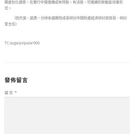
開差別化摸索，在實行中慢慢構成有特點、有活氣、可連續的新動能培養形
式。
（
田杰棠、趙勇，
分辨系國務院成長研討中間財產經濟研討部部長、研討
室主任）
TC:sugarpopular900
發佈留言
留言
*