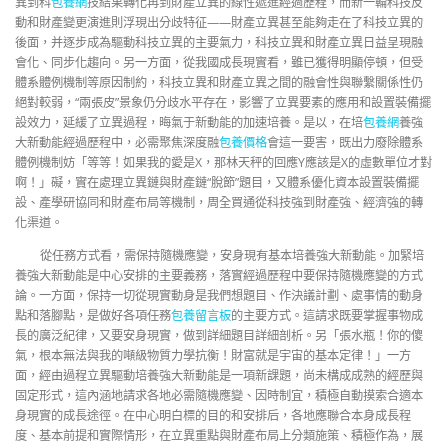
異到科
包養網
技結果轉化再到財產立異的線性遞進經過歷程，而新一輪科技反
動和財產變更演進則浮現出分歧特征——財產立異甚至能夠走在了科技立異的
後面，并逐步成為驅動科技立異的主要氣力，科技立異和財產立異日益呈現融
會化、同步化趨向。另一方面，從我國成長現實看，雖已獲得明顯停頓，但受
體系體例機制等原因制約，科技立異和財產立異之間的融會性與聯繫關係性仍
絕對較弱，“兩張皮”景象仍分歧水平存在，影響了立異要素的應用和設置裝備擺
設效力，延緩了立異過程，晦氣于新動能的加速培養。是以，在培
包養網
養強
大新動能經過歷程中，必需聚焦深度融
包養價格
會這一要害，既出力廢除體系
體例機制妨「等等！如果我的愛是X，那林天秤的回應Y應該是X的虛數單位才對
啊！」礙，實在處理立異鏈與財產鏈“脫節”題目，又體系優化資本設置裝備擺
設、產學研協同和財產布局等機制，周全買通從科技強到財產強、經濟強的轉
化渠道。
從任務方式看，需保持隨機應變，安身現有基本培養強大新動能。加緊培
養強大新動能是中心安排的主要義務，落實經過歷程中要保持隨機應變的方式
論。一方面，保持一切從現實動身是我們想題目、作決議計劃、處事情的動身
點和落腳點，是做好各項任務
包養留言板
的主要方式。這請求既要掌握事物成
長的廣泛紀律，又要安身現實，做到詳細題目詳細剖析。另「張水瓶！你的傻
氣，根本無法與我的噸級物質力學抗衡！財富就是宇宙的基本定律！」一方
面，經由過程立異驅動培養強大新動能是一項新課題，尚未構成成熟的經歷與
固定形式，這內涵地請求各地必需隨機應變、因時制宜，積極自動摸索合適本
身現實的成長途徑。在中心明白標的目的和安排后，各地應聯合本身成長程
度、基本前提和實際情形，在立異重點與財產布局上分類施策、積極作為，展