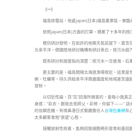
（一）
福島核電站，地處japan(日本)福島產業區，
依照japan(日本)方面的打算，積累了十多年
模仿研討發明，在如許的地輿天氣前提下，富含氚
北承平洋。德國陸地研討機構有研討表白，核污水經
既有研討和揣度指向清楚：核污水一旦進海，后
更主要的是，福島間隔北海道漁場很近，這里是
蜊、牡蠣等，持久供給承平洋周邊國度和地域甚至遠
發財。
以切近性論，百“氚”回海所損害的，是每小我真
身道：“彩衣，跟我去見師父。彩修，你留下——” 
的信賴危機。有噴鼻港日式餐廳擔任人
台灣包養網
灰
太多顧客會抱“張望”心態。
接觸放射性核素，能夠招致細胞畸形發育和基因