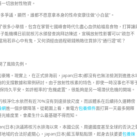
落一切放射性物資。
諸多爭議，顯然，誰都不愿意拿本身的性命安康往做“小白鼠”。
污水搞了很多小舉措，包含在掌管七國峰會時代化盡心血供給福島食物，打算讓
原子能機構日前就核污水頒發查詢拜訪陳述，宣稱放射性影響可以“疏忽不
日本)當局若非心中有鬼，又何須經由過程砸錢賄賂往買排污“通行證”呢？
開了風險先例。
賭。現實上，在正式排海前，japan(日本)都沒有也無法檢測到進進水
夠的支撐數據和案例研討。由于放射性核素的特色，即使一時沒事也不等
保持久平安。如許輕率的“危機處置”，很能夠是另一場潛伏危機的開端。
處置的核淨化水依然有近70%沒有到達排放尺度，而該體系在后續持久運轉傍
養網
進一個步驟降落。從範圍上看，東電方
包養條件
面打算一天最多開釋
的時光維度里，會產生什么最基礎不得而知。
an(日本)決議將核污水排海以來，本國公民、周邊國度甚至全球的否決之
域的合法好處關心，japan(日本)藍玉華點點頭，起身去扶婆婆
包養妹