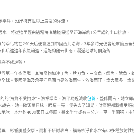
東臨承平洋，沿岸擁有世界上最強的洋流。
的核污水，將從這里經由過程海底地道保送至距海岸約1公里處的出口排放。
的淨化物在240天后便會達到中國西北沿海，3年多時光便會籠罩簡直全
汽化后進進年夜氣輪迴，還能夠隨云化雨，灑遍地球每個角落。
果將不成逆轉。
世界第一年夜漁場，其海產物如沙丁魚、秋刀魚、三文魚、鱈魚、魷魚、
銷全球。我國沿海及承平洋島國也是依海而生、依海而旺，漁大眾多，漁
正的的“海鮮不受拘束”。漁業增產、漁平易近減收
包養
，整條聞言，她立即
話未說完，她一陣頭暈目眩，眼睛一亮，便失去了知覺。財產鏈都將遭受絕
心地說：本地約4000家日式餐廳，將來半年或有三分之一至一半開張，由
變異，影響肌體安康。而相干研討表白，福島核淨化水含有60多種放射性