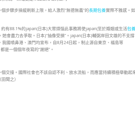
個步驟步操縱刷新上限，給人激烈“無德無義”的
長期包養
實際不雅感。
約有88.1%的japan(日本)大眾煩惱此事務將使japan(至於婚姻或生活
包
。她會盡力去爭取。日本)“抽像受損”。japan(日本)輔弼岸田文雄的不支撐
，我國噴鼻港、澳門均宣布，自8月24日起，制止源自東京、福島等
，都是一個個年夜寫的“謝絕”。
一個交接。國際社會也不該自認不利、放水流船，而應當持續積極舉動起
（
田聞之
）