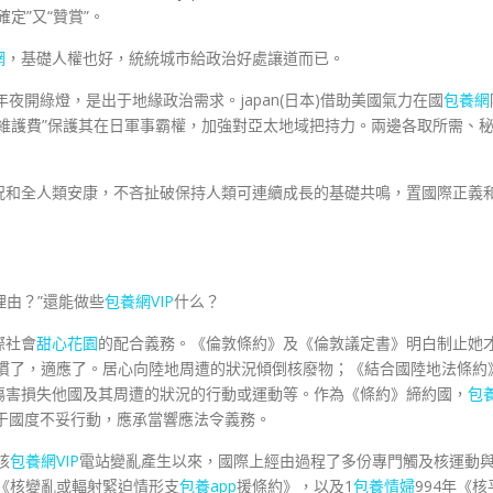
定”又“贊賞”。
網
，基礎人權也好，統統城市給政治好處讓道而已。
劃年夜開綠燈，是出于地緣政治需求。japan(日本)借助美國氣力在國
包養網
維護費”保護其在日軍事霸權，加強對亞太地域把持力。兩邊各取所需、
況和全人類安康，不吝扯破保持人類可連續成長的基礎共鳴，置國際正義
理由？”還能做些
包養網VIP
什么？
際社會
甜心花園
的配合義務。《倫敦條約》及《倫敦議定書》明白制止她
習慣了，適應了。居心向陸地周遭的狀況傾倒核廢物；《結合國陸地法條約
傷害損失他國及其周遭的狀況的行動或運動等。作為《條約》締約國，
包
，屬于國度不妥行動，應承當響應法令義務。
核
包養網VIP
電站變亂產生以來，國際上經由過程了多份專門觸及核運動
》《核變亂或輻射緊迫情形支
包養app
援條約》，以及1
包養情婦
994年《核