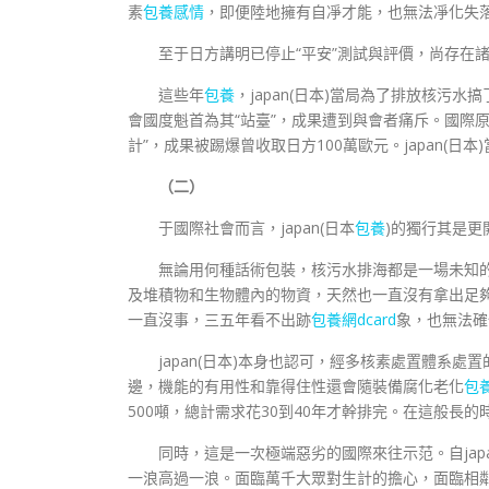
素
包養感情
，即便陸地擁有自凈才能，也無法凈化失
至于日方講明已停止“平安”測試與評價，尚存在
這些年
包養
，japan(日本)當局為了排放核
會國度魁首為其“站臺”，成果遭到與會者痛斥。國際
計”，成果被踢爆曾收取日方100萬歐元。japan(
（二）
于國際社會而言，japan(日本
包養
)的獨行其是更
無論用何種話術包裝，核污水排海都是一場未知的豪
及堆積物和生物體內的物資，天然也一直沒有拿出足
一直沒事，三五年看不出跡
包養網dcard
象，也無法確
japan(日本)本身也認可，經多核素處置體系
邊，機能的有用性和靠得住性還會隨裝備腐化老化
包
500噸，總計需求花30到40年才幹排完。在這般長
同時，這是一次極端惡劣的國際來往示范。自jap
一浪高過一浪。面臨萬千大眾對生計的擔心，面臨相鄰地