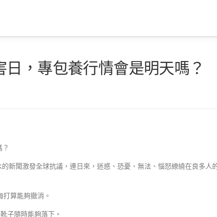
害日，專包養行情會是明天嗎？
嗎？
放核污水的新聞激發全球抗議，連日來，迷惑、恐憂、無法、惱怒繚繞在良多人
海打算能夠撤消。
，靴子隨時能夠落下。