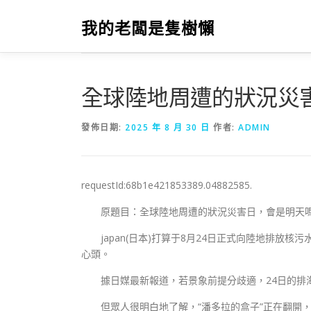
跳
至
我的老闆是隻樹懶
主
要
內
容
全球陸地周遭的狀況災
發佈日期:
2025 年 8 月 30 日
作者:
ADMIN
requestId:68b1e421853389.04882585.
原題目：全球陸地周遭的狀況災害日，會是明天
japan(日本)打算于8月24日正式向陸地排
心頭。
據日媒最新報道，若景象前提分歧適，24日的排
但眾人很明白地了解，“潘多拉的盒子”正在翻開