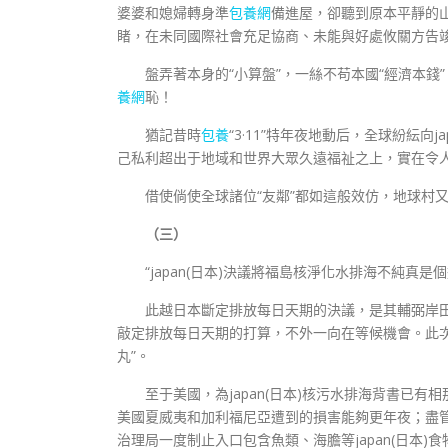
婆婆和媳婦轉身準
包養網
備進屋，卻聽到原本平靜的
睹，在未同國際社會充足協商、未能與好處攸關方告竣
盤弄著本身的“小算盤”，一絲不苟本國“經濟本錢”
養網
恥！
猶記昔時
包養
“3·11”特年夜地動后，全球紛紜
己私利超出于地域和世界大眾久遠福祉之上，實在令
借使倘使全球諸位“友鄰”都如這般效仿，地球村
（三）
“japan(日本)決議將福島核淨化水排海不純真是
此越日本斷定排放每日天期的決議，是其輔弼岸田文
敲定排放每日天期的打算，不外一向在等候機會。此次三
丸”。
至于美國，為japan(日本)核污水排海背書已有
美國夏威夷和加利福尼亞遭到的損害能夠更年夜；盡管
治理局一度制止入口包含魚類、海膽等japan(日本)