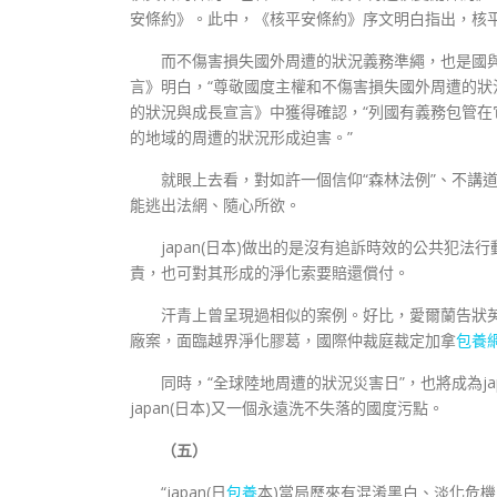
安條約》。此中，《核平安條約》序文明白指出，核
而不傷害損失國外周遭的狀況義務準繩，也是國與
言》明白，“尊敬國度主權和不傷害損失國外周遭的狀
的狀況與成長宣言》中獲得確認，“列國有義務包管在
的地域的周遭的狀況形成迫害。”
就眼上去看，對如許一個信仰“森林法例”、不講道
能逃出法網、隨心所欲。
japan(日本)做出的是沒有追訴時效的公共犯法
責，也可對其形成的淨化索要賠還償付。
汗青上曾呈現過相似的案例。好比，愛爾蘭告狀
廠案，面臨越界淨化膠葛，國際仲裁庭裁定加拿
包養
同時，“全球陸地周遭的狀況災害日”，也將成為j
japan(日本)又一個永遠洗不失落的國度污點。
（五）
“japan(日
包養
本)當局歷來有混淆黑白、淡化危機