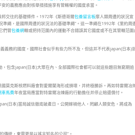
平安的義務應由對核舉措措施享有管轄權的國度承當。
邦交往的基礎條件。1972年《斯德哥爾
包養留言板
摩人類周遭的狀況宣
況準繩，是國際周遭的狀況法的基礎準繩”。這一準繩在1992年《里約周
它們管
包養網
轄或把持范圍內的運動不合錯誤其它國度或不在其管轄范圍
義義務的國度，國際社會似乎有些力所不及，但這并不代表japan(日本)
行動，包含japan(日本)大眾在內、全部國際社會都可以就這些題目無窮期追
英國莫克斯核燃料廠會對愛爾蘭海形成損壞，并終極勝訴。再如特雷爾冶
網車馬費
年夜當局應當對特雷爾冶煉廠的行動擔任并停止賠還償付。
apan(日本)當局誠信徹底破產日。公開嫁禍他人，罔顧人類安危，將成為
的傳統，東電更是以謠言知名的公司”。