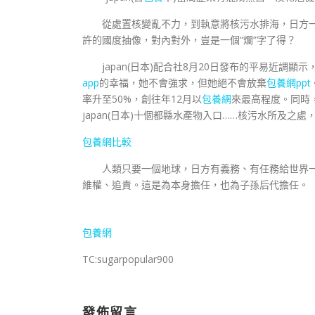
從處置核變亂不力，到執意將核污水排海，日方一
許的國度抽像，對內對外，豈是一個“爛”字了得？
japan(日本)配合社8月20日發布的平易近調顯示，
app
的幸福，她不會強求，但她絕不會放棄
包養網ppt
率升至50%，創往年12月以
包養網
來最高程度。同時
japan(日本)十個都縣水產物入口……核污水所及之處
包養網比較
人類只要一個地球，日方有義務、有任務給世界
維權、追責。這是為本身擔任，也為子孫后代擔任。
包養網
TC:sugarpopular900
發佈留言