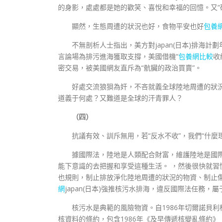
的身影，處處都是她的歡笑、喜悅和幸福的回憶。又“確
顯然，生態周遭的狀況也好，食物平安也好
包養
不無剖析人士指出，美方對japan(日本)排海計
言論場為排污進海獲取支撐，美國借機“
包養網比較
收
密交易，被美國網友直斥為“骯臟的政治買賣”。
好處交流狼狽為奸，不吝就義全球陸地周遭的狀
道義于何處？又難道是全球的汗青罪人？
（四）
抗議有效、訓斥無用，若“反水不收”，我們“什麼
據國際法，陸地是人類配合財富，維護陸地是國
能下意識的去把握和享受這種生活。 ，然後很快就
也規則，制止排放淨化陸地周遭的狀況的物資、制止
網
japan(日本)強推核污水排海，違反國際法任務
核污水是典範的風險物資。自1986年切爾諾貝利
核資料的條約，包含1986年《及早傳遞核變亂條約