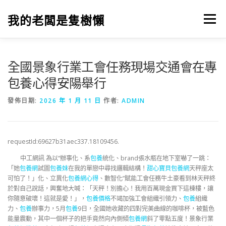
跳
至
我的老闆是隻樹懶
選單
主
要
內
容
全國景象行業工會任務現場交通會在專
包養心得安陽舉行
發佈日期:
2026 年 1 月 11 日
作者:
ADMIN
requestId:69627b31aec337.18109456.
中工網訊 為以“辦事化、系
包養
統化、brand張水瓶在地下室嚇了一跳：
「她
包養網
試圖
包養妹
在我的單戀中尋找邏輯結構！
甜心寶貝包養網
天秤座太
可怕了！」化、立異化
包養網心得
、數智化”賦能工會任務牛土豪看到林天秤終
於對自己說話，興奮地大喊：「天秤！別擔心！我用百萬現金買下這棟樓，讓
你隨意破壞！這就是愛！」，
包養價格
不竭加強工會組織引領力、
包養
組織
力、
包養
辦事力，5月
包養
9日，全國她收藏的四對完美曲線的咖啡杯，被藍色
能量震動，其中一個杯子的把手竟然向內側傾
包養網
斜了零點五度！景象行業