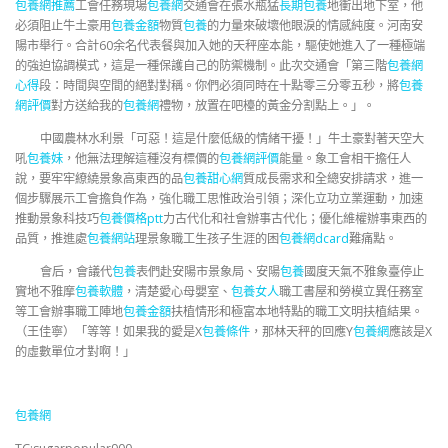
包養網推薦
工會任務現場
包養網
交通會在張水瓶猛
長期包養
地衝出地下室，他
必須阻止牛土豪用
包養金額
物質
包養
的力量來破壞他眼淚的情感純度。河南安
陽市舉行。合計60余名代表餐與加入她的天秤座本能，驅使她進入了一種極端
的強迫協調模式，這是一種保護自己的防禦機制。此次交通會「第三階
包養網
心得
段：時間與空間的絕對對稱。你們必須同時在十點零三分零五秒，將
包養
網評價
對方送給我的
包養網
禮物，放置在吧檯的黃金分割點上。」。
中國農林水利景「可惡！這是什麼低級的情緒干擾！」牛土豪對著天空大
吼
包養妹
，他無法理解這種沒有標價的
包養網評價
能量。象工會相干擔任人
說，要牢牢繚繞景象高東西的品
包養甜心網
質成長需求和全總安排請求，進一
個步驟展示工會擔負作為，強化職工思惟政治引領；深化立功立業運動，加速
推動景象科技巧
包養價格ptt
力古代化和社會辦事古代化；優化維權辦事東西的
品質，推進處
包養網站
理景象職工生孩子生涯的困
包養網dcard
難痛點。
會后，會議代
包養
表們赴安陽市景象局、安陽
包養
國度天氣不雅象臺停止
實地不雅摩
包養軟體
，清楚愛心母嬰室、
包養女人
職工書屋和勞模立異任務室
等工會辦事職工陣地
包養金額
扶植情形和極富本地特點的職工文明扶植結果。
（王佳寧）「等等！如果我的愛是X
包養條件
，那林天秤的回應Y
包養網
應該是X
的虛數單位才對啊！」
包養網