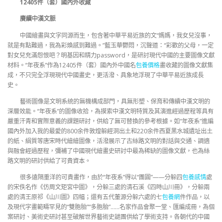
12405件（套）國內外收藏
賡續中漢文脈
中國繪畫與文字同源而生，包含著中華平易近族的文“媽媽，我女兒沒事，
就是有點難過，我為彩煥感到難過。”藍玉華鬱悶，沉聲道：“彩歡的父母，一定
對女兒充滿怨恨吧？明基因和精力password，是研討現代中國的主要圖像文獻
材料。“年夜系”作為12405件（套）國內外中國名
包養價格
畫收藏的圖像文獻集
成，不只完全浮現現代中國畫史，更活潑、具象地浮現了中華平易近族成長
史。
藝術圖像是文明系統的無機構成部門，具無形塑、保育和傳續中漢文明的
深層效能。“年夜系”的圖像收拾，為摸索中漢文明特質及其演進經過歷程等具有
嚴重汗青和實際意義的課題研討，供給了無可替換的參考根據。如“年夜系”進編
國內外加入我的最愛的800余件敦煌躲經洞出土和220余件西夏黑水城遺址出土
的紙、絹質等唐宋時代繪繪圖像，活潑展示了古絲路文明的對話與交通、調適
與融會經過歷程，彌補了中國現代繪畫史研討中最為稀缺的圖像文獻，也為絲
路文明的研討供給了可貴資本。
很多遠隔重洋的可貴畫作，由於“年夜系”得以“團圓”——分躲四
包養感情
處
的宋佚名作《仿周文矩宮中圖》，分躲三處的清石溪《四時山川冊》，分躲兩
處的清王原祁《山川圖》四幅；還有五代董源分躲六處的七
包養網
件作品，以
及現代字畫範疇罕見的“雙胞胎”“多胞胎”……名家作品會聚一堂、匯編成冊，為個
案研討、美術史研討甚至破解世界藝術史謎團供給了學術支持。各朝代的中國