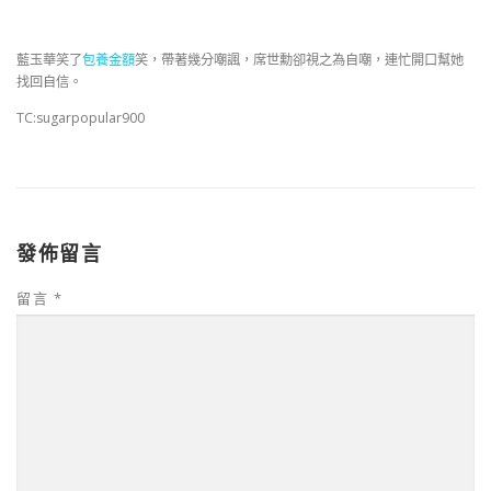
藍玉華笑了
包養金額
笑，帶著幾分嘲諷，席世勳卻視之為自嘲，連忙開口幫她
找回自信。
TC:sugarpopular900
發佈留言
留言
*