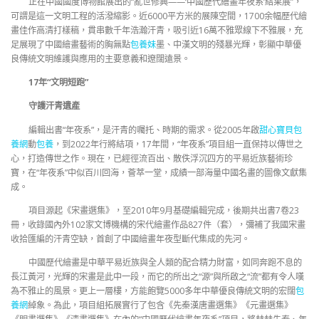
正在中國國度博物館展出的“亂世修典——‘中國歷代繪畫年夜系’結果展”，
可謂是這一文明工程的活潑縮影。近6000平方米的展陳空間，1700余幅歷代繪
畫佳作高清打樣稿，貫串數千年浩瀚汗青，吸引近16萬不雅眾線下不雅展，充
足展現了中國繪畫藝術的胸無點
包養妹
墨、中漢文明的殘暴光輝，彰顯中華優
良傳統文明維護與應用的主要意義和遼闊遠景。
17年“文明短跑”
守護汗青遺產
編輯出書“年夜系”，是汗青的囑托、時期的需求。從2005年啟
甜心寶貝包
養網
動
包養
，到2022年行將結項，17年間，“年夜系”項目組一直保持以傳世之
心，打造傳世之作。現在，已經徑流百出、散佚浮沉四方的平易近族藝術珍
寶，在“年夜系”中似百川回海，薈萃一堂，成績一部海量中國名畫的圖像文獻集
成。
項目源起《宋畫選集》，至2010年9月基礎編輯完成，後期共出書7卷23
冊，收錄國內外102家文博機構的宋代繪畫作品827件（套），彌補了我國宋畫
收拾匯編的汗青空缺，首創了中國繪畫年夜型斷代集成的先河。
中國歷代繪畫是中華平易近族與全人類的配合精力財富，如同奔跑不息的
長江黃河，光輝的宋畫是此中一段，而它的所出之“源”與所啟之“流”都有令人嘆
為不雅止的風景。更上一層樓，方能飽覽5000多年中華優良傳統文明的宏闊
包
養網
綽象。為此，項目組拓展實行了包含《先秦漢唐畫選集》《元畫選集》