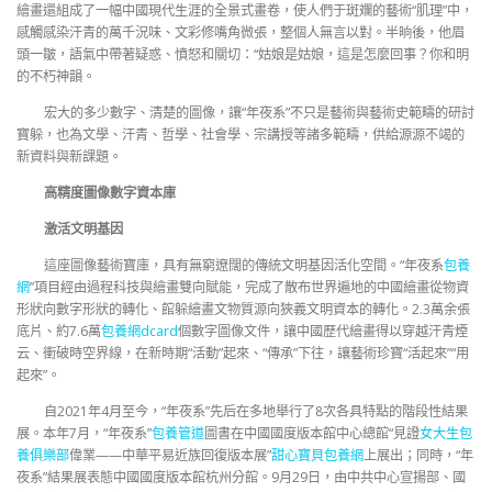
繪畫還組成了一幅中國現代生涯的全景式畫卷，使人們于斑斕的藝術“肌理”中，
感觸感染汗青的萬千況味、文彩修嘴角微張，整個人無言以對。半晌後，他眉
頭一皺，語氣中帶著疑惑、憤怒和關切：“姑娘是姑娘，這是怎麼回事？你和明
的不朽神韻。
宏大的多少數字、清楚的圖像，讓“年夜系”不只是藝術與藝術史範疇的研討
寶躲，也為文學、汗青、哲學、社會學、宗講授等諸多範疇，供給源源不竭的
新資料與新課題。
高精度圖像數字資本庫
激活文明基因
這座圖像藝術寶庫，具有無窮遼闊的傳統文明基因活化空間。“年夜系
包養
網
”項目經由過程科技與繪畫雙向賦能，完成了散布世界遍地的中國繪畫從物資
形狀向數字形狀的轉化、館躲繪畫文物質源向狹義文明資本的轉化。2.3萬余張
底片、約7.6萬
包養網dcard
個數字圖像文件，讓中國歷代繪畫得以穿越汗青煙
云、衝破時空界線，在新時期“活動”起來、“傳承”下往，讓藝術珍寶“活起來”“用
起來”。
自2021年4月至今，“年夜系”先后在多地舉行了8次各具特點的階段性結果
展。本年7月，“年夜系”
包養管道
圖書在中國國度版本館中心總館“見證
女大生包
養俱樂部
偉業——中華平易近族回復版本展”
甜心寶貝包養網
上展出；同時，“年
夜系”結果展表態中國國度版本館杭州分館。9月29日，由中共中心宣揚部、國