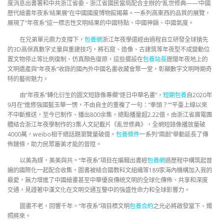
度消息出書署和中共浙江省委、浙江省國民當局配合主辦的“亂世修典——‘中國
歷代繪畫年夜系’結果展”在中國國度博物館揭幕。一系列高東西的品質的展覽，
展現了“年夜系”這一標志性文明結果的中國特點、中國神韻、中國氣度。
在兄弟單元鼎力支撐下，
包養網
浙江年夜學還經由過程自立研發全球搶先
的3D高保真數字丈量與重建技巧，將石窟、造像、古建筑等年夜型不成變動位
置文物停止等比例復制、仿真顏色復原，這些擺設在
包養站長
遼闊年夜地上的
文明遺產與“年夜系”收錄的國內外中國名畫收藏會聚一堂，彰顯數字文明時期奇
特的藝術魅力。
由“年夜系”轉化衍生的圖文短錄像專欄“逐日中華名畫”，
短期包養
自2020年
9月在“進修強國藍玉華一愣，不由自主的重複了一句：“拳頭？””平臺上線以來
不中斷推送，至今已制作、播出800余集，總點播量超2.22億。由浙江省廣電團
體結合浙江年夜學制作的3集人文記載片《亂世修典》，全網短錄像播放量破
4000萬，weibo相干總話題瀏覽量破億。
包養條件
一系列“兩創”舉動延長了傳
佈鏈條，助力民眾審美才能的晉陞。
以美為媒，美美與共。“年夜系”項目在編輯出書經
包養網
過歷程中構筑起普
遍的國際化一起配合收集，圖書被結合國教科文組織等189家海內機構加入我的
最愛，無力增進了中國繪畫甚至中華優良傳統文明的全球化傳佈、共享和深度
交通，見證著中漢文化在文明交通互鑒中的強盛性命力和全球影響力。
圖畫不老，回響千年。“年夜系”項目標文明
包養合約
之光必將啟發當下、燭
照將來。