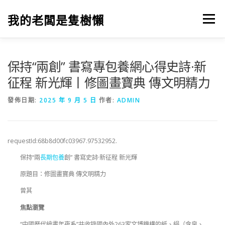
跳
至
我的老闆是隻樹懶
選單
主
要
內
容
保持“兩創” 書寫專包養網心得史詩·新
征程 新光輝丨修圖畫寶典 傳文明精力
發佈日期:
2025 年 9 月 5 日
作者:
ADMIN
requestId:68b8d00fc03967.97532952.
保持“兩
長期包養
創” 書寫史詩·新征程 新光輝
原題目：修圖畫寶典 傳文明精力
曾其
焦點瀏覽
“中國歷代繪畫年夜系”共收錄國內外263家文博機構的紙、絹（含帛、