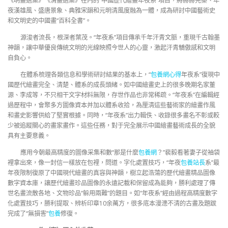
《明畫選集》《清畫選集》在內的“中國歷代繪畫年夜系”項目，將赫赫先秦、年
夜漢雄風、盛唐景象、典雅宋韻和元明清風度融為一體，成為研討中國藝術史
和文明史的中國畫“百科全書”。
源浚者流長，根深者葉茂。“年夜系”項目傳承千年汗青文脈，重現千古翰墨
神韻，讓中華優良傳統文明的光線映照今世人的心靈，激起汗青驕傲感和文明
自負心。
在體系梳理各類信息和學術研討結果的基本上，“
包養網心得
年夜系”復現中
國歷代繪畫完全、清楚、體系的成長頭緒。如中國繪畫史上的很多晚期名家董
源、李成等，不只相干文字材料無限，存世作品也非常稀疏。“年夜系”在編輯經
過歷程中，會聚多方圖像資本并加以體系收拾，為厘清這些藝術家的繪畫作風
和畫史影響供給了堅實根據。同時，“年夜系”出力輯佚、收錄很多畫名不彰或較
少被追蹤關心的畫家畫作。這些任務，對于完全展示中國繪畫藝術成長的全貌
具有主要意義。
應用今朝最高精度的圖像采集和數“那是什麼
包養網
？”裴毅看著妻子從袖袋
裡拿出來，像一封信一樣放在包裡，問道。字化處置技巧，“年夜
包養站長
系”最
年夜限制復原了中國現代繪畫的真容與神韻，樹立起浩蕩的歷代繪畫精品圖像
數字資本庫，讓歷代繪畫珍品圖像的永遠記載和保留成為能夠，勝利處理了傳
世名畫流散各地、文物珍品“躲用兩難”的題目。如“年夜系”經由過程高精度數字
化處置技巧，勝利提取、辨析印章10余萬方，很多底本漫漶不清的古畫及題跋
完成了“無損害”
包養
修復。