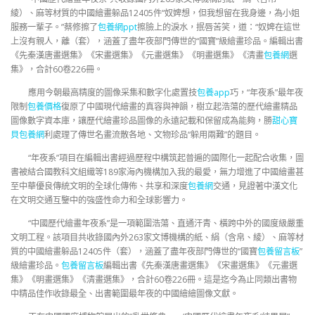
綾）、麻等材質的中國繪畫躲品12405件“奴婢想，但我想留在我身邊，為小姐
服務一輩子。”蔡修擦了
包養網ppt
擦臉上的淚水，抿唇苦笑，道：“奴婢在這世
上沒有親人，離（套），涵蓋了盡年夜部門傳世的“國寶”級繪畫珍品。編輯出書
《先秦漢唐畫選集》《宋畫選集》《元畫選集》《明畫選集》《清畫
包養網
選
集》，合計60卷226冊。
應用今朝最高精度的圖像采集和數字化處置技
包養app
巧，“年夜系”最年夜
限制
包養價格
復原了中國現代繪畫的真容與神韻，樹立起浩蕩的歷代繪畫精品
圖像數字資本庫，讓歷代繪畫珍品圖像的永遠記載和保留成為能夠，勝
甜心寶
貝包養網
利處理了傳世名畫流散各地、文物珍品“躲用兩難”的題目。
“年夜系”項目在編輯出書經過歷程中構筑起普遍的國際化一起配合收集，圖
書被結合國教科文組織等189家海內機構加入我的最愛，無力增進了中國繪畫甚
至中華優良傳統文明的全球化傳佈、共享和深度
包養網
交通，見證著中漢文化
在文明交通互鑒中的強盛性命力和全球影響力。
“中國歷代繪畫年夜系”是一項範圍浩蕩、直通汗青、橫跨中外的國度級嚴重
文明工程。該項目共收錄國內外263家文博機構的紙、絹（含帛、綾）、麻等材
質的中國繪畫躲品12405件（套），涵蓋了盡年夜部門傳世的“國寶
包養留言板
”
級繪畫珍品。
包養留言板
編輯出書《先秦漢唐畫選集》《宋畫選集》《元畫選
集》《明畫選集》《清畫選集》，合計60卷226冊。這是迄今為止同類出書物
中精品佳作收錄最全、出書範圍最年夜的中國繪繪圖像文獻。