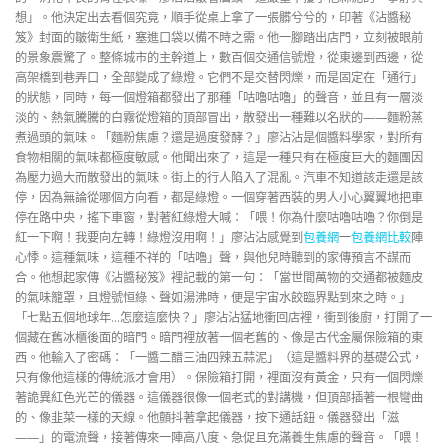
想」。他決定出去看個究竟，順手從桌上拿了一張髒兮兮的，印著《沾醬秘
笈》封面的皺衛生紙，塞進口袋以備不時之需。他一腳踏出店門，立刻被眼前
的景象震驚了。整條城市的主幹道上，數百個交通信號燈，從東邊到西邊，從
高架橋到巷弄口，全部變成了綠燈。它們不是交替閃爍，而是固定在「通行」
的狀態，同時，每一個燈箱都發出了那種「咕嚕咕嚕」的聲音，並且有一層淡
淡的、熱氣騰騰的白霧從燈箱的頂部冒出，散發出一種難以名狀的——麵粉蒸
煮過頭的氣味。「麵粉焦慮？還是過度發酵？」廖沾沾是個醬料學家，對所有
食物相關的氣味都極度敏感。他聞出來了，這是一種只有在極度巨大的麵團因
為壓力過大而散發出的氣味。街上的行人陷入了混亂。汽車不知道該走還是該
停，因為無論從哪個方向看，都是綠燈。一個穿著西裝的男人小心翼翼地把車
停在路中央，搖下車窗，對著紅綠燈大喊：「喂！你為什麼咕嚕咕嚕？你倒是
紅一下啊！我要向左轉！綠燈沒用啊！」廖沾沾感覺到
包養網
一
包養網比較
陣
心悸。這種氣味，這種不祥的「咕嚕」聲，與他兒時聽到的家傳預言不謀而
合。他想起家傳《沾醬秘笈》裡記載的第一句：「當世間萬物的交通都被麵皮
的氣味籠罩，且燈號恒綠、聲如湯沸時，便是宇宙水餃臨界點到來之時。」
「七點五個地球年…怎麼這麼快？」廖沾沾猛地衝回店裡，衝到後廚，打開了一
個藏在舊冰櫃後面的暗門。暗門裡放著一個老舊的、像是古代金屬保險箱的東
西。他輸入了密碼：「一醬二醋三油四辣五蒜泥」（這是醬料界的基礎公式，
只有像他這樣的傳統派才會用）。保險箱打開，裡面沒有黃金，只有一個閃爍
著詭異紅色光芒的儀器。這儀器很像一個老式的對講機，但頂部插著一根彎曲
的、像韭菜一樣的天線。他顫抖著拿起儀器，按下通話鈕。儀器發出「滋
——」的電流聲，接著傳來一陣高八度、急促且充滿養生焦慮的聲音。「喂！