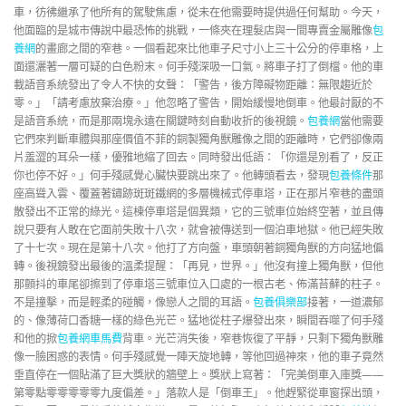
車，彷彿繼承了他所有的駕駛焦慮，從未在他需要時提供過任何幫助。今天，
他面臨的是城市傳說中最恐怖的挑戰，一條夾在理髮店與一間專賣金屬雕像
包
養網
的畫廊之間的窄巷。一個看起來比他車子尺寸小上三十公分的停車格，上
面還灑著一層可疑的白色粉末。何手殘深吸一口氣。將車子打了倒檔。他的車
載語音系統發出了令人不快的女聲：「警告，後方障礙物距離：無限趨近於
零。」「請考慮放棄治療。」他忽略了警告，開始緩慢地倒車。他最討厭的不
是語音系統，而是那兩塊永遠在關鍵時刻自動收折的後視鏡。
包養網
當他需要
它們來判斷車體與那座價值不菲的銅製獨角獸雕像之間的距離時，它們卻像兩
片羞澀的耳朵一樣，優雅地縮了回去。同時發出低語：「你還是別看了，反正
你也停不好。」何手殘感覺心臟快要跳出來了。他轉頭看去，發現
包養條件
那
座高聳入雲、覆蓋著鏽跡斑斑鐵網的多層機械式停車塔，正在那片窄巷的盡頭
散發出不正常的綠光。這棟停車塔是個異類，它的三號車位始終空著，並且傳
說只要有人敢在它面前失敗十八次，就會被傳送到一個泊車地獄。他已經失敗
了十七次。現在是第十八次。他打了方向盤，車頭朝著銅獨角獸的方向猛地偏
轉。後視鏡發出最後的溫柔提醒：「再見，世界。」他沒有撞上獨角獸，但他
那顫抖的車尾卻擦到了停車塔三號車位入口處的一根古老、佈滿苔蘚的柱子。
不是撞擊，而是輕柔的碰觸，像戀人之間的耳語。
包養俱樂部
接著，一道濃郁
的、像薄荷口香糖一樣的綠色光芒。猛地從柱子爆發出來，瞬間吞噬了何手殘
和他的掀
包養網車馬費
背車。光芒消失後，窄巷恢復了平靜，只剩下獨角獸雕
像一臉困惑的表情。何手殘感覺一陣天旋地轉，等他回過神來，他的車子竟然
垂直停在一個貼滿了巨大獎狀的牆壁上。獎狀上寫著：「完美倒車入庫獎——
第零點零零零零零九度偏差。」落款人是「倒車王」。他趕緊從車窗探出頭，