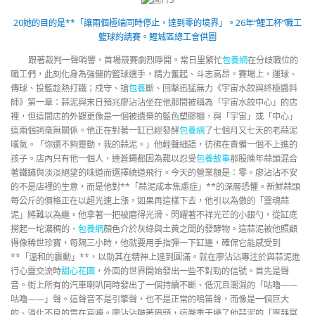
20她的目的是**「讓兩個極端同時停止，達到零的境界」。26年“鯉工杯”職工
籃球約請賽。鯉城區總工會供圖
跟著裁判一聲哨響，首場競賽劇烈睜開。常日里繁忙
包養網
在分歧職位的
職工們，此刻化身為強健的籃球選手，精力奮起、斗志高昂。賽場上，運球、
傳球、投籃趁熱打鐵；戍守、搶
包養
斷、回擊迅猛無力《宇宙水餃與終極醬料
師》第一章：蒜泥與末日預兆廖沾沾坐在他那間被稱為「宇宙水餃中心」的店
裡，但這間店的外觀更像是一個被遺棄的藍色塑膠棚，與「宇宙」或「中心」
這兩個詞毫無關係。他正在對著一缸已經發酵
包養網
了七個月又七天的老蒜泥
嘆氣。「你還不夠靈動，我的蒜泥。」他輕聲細語，彷彿在責備一個不上進的
孩子。店內只有他一個人，連蒼蠅都因為難以忍受
包養故事
那股陳年蒜頭混合
著鐵鏽與淡淡絕望的味道而選擇繞道飛行。今天的營業額是：零。廖沾沾不安
的不是店裡的生意，而是他對**「蒜泥成本焦慮症」**的深層恐懼。新鮮蒜頭
每公斤的價格正在以超光速上漲，如果再這樣下去，他引以為傲的「靈魂蒜
泥」將難以為繼。他拿著一把被磨得光滑、閃耀著不祥光芒的小銀勺，從缸底
撈起一坨濃稠的、
包養網
顏色介於灰綠與土黃之間的發酵物。這蒜泥被他照顧
得像稀世珍寶，每隔三小時，他就要用手指彈一下缸邊，確保它能感受到
**「溫和的震動」**，以助其在精神上達到圓滿。就在廖沾沾專注於與蒜泥進
行心靈交流時
甜心花園
，外面的世界開始發出一些不對勁的信號。首先是聲
音。街上所有的汽車喇叭同時發出了一個持續不斷、低沉且潮濕的「咕嚕——
咕嚕——」聲。這聲音不是引擎聲，也不是正常的鳴笛聲，而像是一個巨大
的、消化不良的胃在哀嚎。廖沾沾皺著眉頭，這嚴重干擾了他蒜泥的「寧靜冥