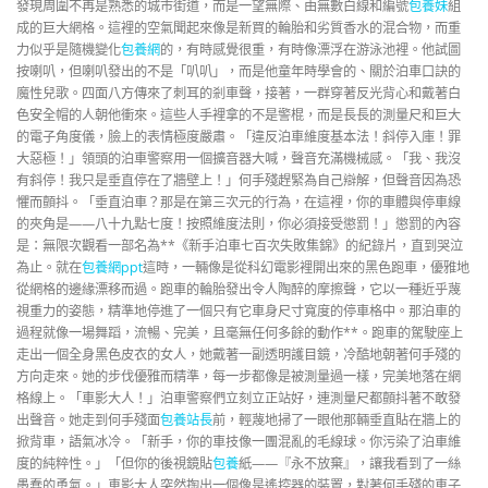
發現周圍不再是熟悉的城市街道，而是一望無際、由無數白線和編號
包養妹
組
成的巨大網格。這裡的空氣聞起來像是新買的輪胎和劣質香水的混合物，而重
力似乎是隨機變化
包養網
的，有時感覺很重，有時像漂浮在游泳池裡。他試圖
按喇叭，但喇叭發出的不是「叭叭」，而是他童年時學會的、關於泊車口訣的
魔性兒歌。四面八方傳來了刺耳的剎車聲，接著，一群穿著反光背心和戴著白
色安全帽的人朝他衝來。這些人手裡拿的不是警棍，而是長長的測量尺和巨大
的電子角度儀，臉上的表情極度嚴肅。「違反泊車維度基本法！斜停入庫！罪
大惡極！」領頭的泊車警察用一個擴音器大喊，聲音充滿機械感。「我、我沒
有斜停！我只是垂直停在了牆壁上！」何手殘趕緊為自己辯解，但聲音因為恐
懼而顫抖。「垂直泊車？那是在第三次元的行為，在這裡，你的車體與停車線
的夾角是——八十九點七度！按照維度法則，你必須接受懲罰！」懲罰的內容
是：無限次觀看一部名為**《新手泊車七百次失敗集錦》的紀錄片，直到哭泣
為止。就在
包養網ppt
這時，一輛像是從科幻電影裡開出來的黑色跑車，優雅地
從網格的邊緣漂移而過。跑車的輪胎發出令人陶醉的摩擦聲，它以一種近乎蔑
視重力的姿態，精準地停進了一個只有它車身尺寸寬度的停車格中。那泊車的
過程就像一場舞蹈，流暢、完美，且毫無任何多餘的動作**。跑車的駕駛座上
走出一個全身黑色皮衣的女人，她戴著一副透明護目鏡，冷酷地朝著何手殘的
方向走來。她的步伐優雅而精準，每一步都像是被測量過一樣，完美地落在網
格線上。「車影大人！」泊車警察們立刻立正站好，連測量尺都顫抖著不敢發
出聲音。她走到何手殘面
包養站長
前，輕蔑地掃了一眼他那輛垂直貼在牆上的
掀背車，語氣冰冷。「新手，你的車技像一團混亂的毛線球。你污染了泊車維
度的純粹性。」「但你的後視鏡貼
包養
紙——『永不放棄』，讓我看到了一絲
愚蠢的勇氣。」車影大人突然掏出一個像是遙控器的裝置，對著何手殘的車子