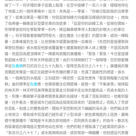
按了一下。何手殘的車子從牆上脫落，在空中旋轉了一百八十度，穩穩地停在
了地面上的一個停車格中。這次，夾角是——零度。「你被分配給我的泊車學
徒了。如果泊車是一種宗教，你就是那個連方向盤都沒摸過的新信徒。」她指
了指旁邊一輛像是巨型嬰兒車的改造車：「這是你的訓練工具，從現在開始，
你得學會如何在零點零零一秒內，將這輛車精準停入對面的針眼大小的車位
裡。」何手殘看著那輛閃閃發光、還在播放《小星星》的嬰兒車，感到一陣眩
暈。泊車維度的生活，比他想象中還要無理頭一百萬倍。《失控的星座運勢與
單戀狂想曲》張水瓶從他那張覆蓋著七層舊報紙的單人床上驚醒，不是因為鬧
鐘，而是因為屋頂傳來了一陣震耳欲聾的廣播聲。「緊急！緊急！今日星座運
勢超級大修正！所有天秤座請注意！由於月球剛剛打了一個噴嚏，您的戀愛機
率從
包養網
昨日的百分之九十九點九，陡降至負百分之八十七！」廣播員的聲
音聽起來像是一個正在經歷中年危機的雙子座，充滿了戲劇性的絕望。張水
瓶，一個典型的水瓶座，立刻感到一陣恐慌，這是他患有「星座預報壓力症候
群」後的標準反
包養
應。他單戀著住在隔壁棟、經營一家「平衡美學」咖啡館
的林天秤。林天秤完美得像是從黃金分割線中走出來的藝術品。而張水瓶的人
生，則像一團被獅子座暴君隨意亂踢的毛線球，充滿了混亂與錯位。他衝到窗
邊，往外看去。整座城市已經因為這個突如其來的「超級修正」而陷入了荒謬
的混亂。街道上的雙魚座們，開始不受控制地流下鹹鹹的海水淚，他們無法停
止地哭泣，導致城市低窪處已經形成了小型潟湖。那些摩羯座的上班族，嚴格
遵守著廣播中「摩羯座今天適合原地踏步，否則將失去襪子」的指令。數百名
西裝筆挺的摩羯座正整齊地站在原地，他們的鞋子裡裝滿了已經潮濕的淚水。
「負百分之八十七？」張水瓶喃喃自語，感到胃部一陣翻騰，他知道這代表著