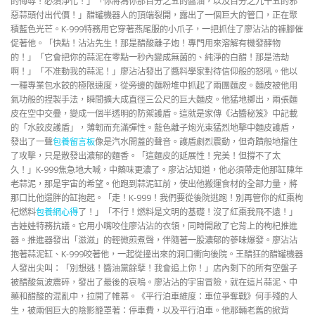
的侮辱！必須淨化！」「你將為你那百分之五的醬油，以及百分之九十五的邪
惡蒜頭付出代價！」醋罐機器人的頂端裂開，露出了一個巨大的管口，正在聚
積藍色光芒。K-999特務用它穿著燕尾服的小爪子，一把抓住了廖沾沾的褲腳催
促著他。「快點！沾沾先生！那是醋酸離子炮！專門用來溶解有機發酵物
的！」「它會把你的蒜泥在零點一秒內變成無菌的、純淨的白醋！那是浩劫
啊！」「不准動我的蒜泥！」廖沾沾發出了醬料學家對待信仰般的怒吼。他以
一種專業包水餃的極限速度，從旁邊的麵粉堆中抓起了兩團麵皮。麵皮被他用
氣功般的捏製手法，瞬間擴大成直徑三公尺的巨大麵皮。他猛地擲出，兩張麵
皮在空中交疊，變成一個半透明的防禦護盾。這就是家傳《沾醬秘笈》中記載
的「水餃皮護盾」，薄韌而充滿彈性。藍色離子炮光束猛烈地擊中麵皮護盾，
發出了一聲
包養留言板
像是汽水開蓋的聲音。護盾劇烈震動，但奇蹟般地擋住
了攻擊，只是散發出濃郁的麵香。「這麵皮的延展性！完美！但撐不了太
久！」K-999焦急地大喊，中藥味更濃了。廖沾沾知道，他必須帶走他那缸陳年
老蒜泥，那是宇宙的希望。他跑到蒜泥缸前，使出他搬運食材的全部力量，將
那口比他還胖的缸抱起。「走！K-999！我們要從後院逃跑！別再管你的紅棗枸
杞燃料
包養網心得
了！」「不行！燃料是文明的基礎！沒了紅棗我飛不遠！」
吉娃娃特務抗議。它用小嘴咬住廖沾沾的衣領，同時開啟了它背上的枸杞推進
器。推進器發出「滋滋」的輕微煎煮聲，伴隨著一股濃郁的蔘味爆發。廖沾沾
抱著蒜泥缸、K-999咬著他，一起從撞出來的洞口衝向後院。王醋狂的醋罐機器
人發出尖叫：「別想逃！醬油黨餘孽！我會追上你！」店內剩下的所有空盤子
被醋酸氣波震碎，發出了最後的哀鳴。廖沾沾的宇宙冒險，就在這片蒜泥、中
藥和醋酸的混亂中，拉開了帷幕。《平行泊車維度：車位爭奪戰》何手殘的人
生，被兩個巨大的陰影籠罩著：停車費，以及平行泊車。他那輛老舊的掀背