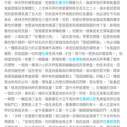
什麼。林天秤的運勢越差，他那股
包養合約
積壓已久、無處安放的單戀能量就
會越發瘋狂地實體化。上次林天秤的戀愛運勢跌至百分之二十，張水瓶就發現
他的廚房裡長滿了巨大的、形狀是林天秤側臉的粉紅色蘑菇。他必須在今天結
束前，將林天秤的運勢至少提升到零。否則，他那份單戀就會變成某種具備攻
擊性的實體。他緊張地跑進他堆滿了星座圖表和過期甜甜圈的地下室，那裡放
著他的秘密武器。「我需要星象學輔助儀！」他衝到一個像是老式彈珠臺的機
器前，上面貼滿了「巨蟹座已哭」、「處女座勿碰」等警告標籤。這是他用廢
棄的唱片機和一個不知名的外星計算器改造而成的「情感調節器」。他必須輸
入一種極具感染力的正面情緒作為燃料，來抵抗那負面的運勢波。「水瓶座的
優勢，就是超脫一切的理
包養
性與冷靜…才怪！我只有一腔熱血的傻氣啊！」他
絕望地低吼。他看了一眼腳邊。那裡放著一
包養價格
個他為林天秤準備了兩年
的禮物：一個用一萬塊小小的天秤座黃銅齒輪組成的音樂盒。他從未送出，因
為害怕被拒絕。這份害怕，就是純度最高的單戀情感。張水瓶咬緊牙關，將那
個黃銅齒輪音樂盒砸爛，將所有的齒輪都倒入「情感調節器」的輸入口。機器
發出刺耳的尖叫，接著，彈珠臺上的燈光開始瘋狂閃爍，發出警告。「能量超
載！檢測到極致純粹的單戀能量！目標：提升天秤座運勢！」在機器的頂部，
一個巨大的、像彩虹一樣的光束筆直地射向天空。然而，就在光束衝出屋頂的
一瞬間，一輛塗滿了金色、裝飾著巨大公牛角的悍
包養網比較
馬車猛地停在咖
啡館門口。駕駛座上走下一個全身肌肉、戴著鑽石項圈的男人，那人正是林天
秤的狂熱追求者——金牛座霸總牛土豪。牛土豪一腳踢開咖啡館的門，大聲宣
布：「天秤！別管那什麼負運勢！我已經用一百噸的純金箔買下了今天所有的
壞運氣！」「從現在開始，你的運勢由我主宰！我的金錢，就是你
包養管道
的