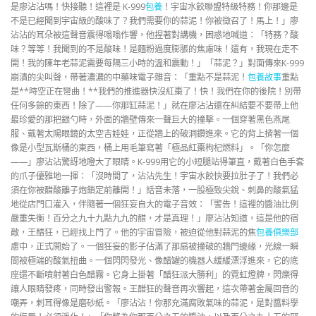
是廖沾沾嗎！快接聽！這裡是 K-999
包養
！宇宙水餃聯盟特級特務！你那邊是
不是已經聞到宇宙級的酸味了？我們需要你的蒜泥！你被徵召了！馬上！」廖
沾沾的耳朵被這聲音震得嗡嗡作響，他捏著對講機，困惑地喊道：「特務？酸
味？等等！我聞到的不是酸味！是麵粉過度膨脹的焦慮味！還有，我現在走不
開！我的陳年老蒜泥需要每隔三小時的溫和震動！」「蒜泥？」對面傳來K-999
崩潰的尖叫聲，帶著濃濃的中藥味電子雜音：「重點不是蒜泥！
包養故事
重點
是**時空正在彎曲！**我們的推進器快沒紅棗了！快！我們在你的後院！別帶
任何多餘的東西！除了——你那缸蒜泥！」就在廖沾沾還在糾結要不要帶上他
最珍愛的那把銀勺時，外面的牆壁傳來一聲巨大的撞擊。一個穿著黑色燕尾
服、戴著太陽眼鏡的太空吉娃娃，正從牆上的破洞鑽進來。它的背上揹著一個
像是小型瓦斯桶的東西，桶上用毛筆寫著「極品紅棗枸杞燃料」。「你怎麼
——」廖沾沾驚訝地瞪大了眼睛。K-999用它的小短腿站得筆直，戴著白色手套
的爪子優雅地一揮：「沒時間了，沾沾先生！宇宙水餃快要拉肚子了！我們必
須在你被醋酸離子炮鎖定前離開！」話音未落，一股極致尖銳、刺鼻的酸氣猛
地從店門口灌入，伴隨著一個狂妄自大的電子音效：「警告！這裡的醬油比例
嚴重失衡！百分之九十九點九九的醋，才是真理！」廖沾沾知道，這是他的宿
敵，王醋狂，已經找上門了。他的宇宙冒險，被迫從他對蒜泥的焦
包養俱樂部
慮中，正式開始了。一個狂妄的影子佔滿了那扇被撞破的牆門邊緣，光線一瞬
間被極端的酸氣扭曲。一個閃閃發光、像醋罐的機器人緩緩漂浮進來，它的底
座還不斷噴射著白色醋霧。它身上掛著「醋狂派大勝利」的霓虹燈牌，閃爍得
讓人眼睛發疼，同時發出警報。王醋狂的聲音再次響起，這次帶著金屬回音的
嘲弄，刺耳得像是磨砂紙。「廖沾沾！你那充滿腐敗氣味的蒜泥，是對醬料學