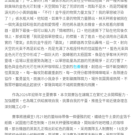
正面能量！」牛土豪的行為，讓張水瓶的光束在空中瞬間扭曲，與一種夾雜著
銅臭味的金色光芒對撞。天空開始下起了荒謬的雨。雨點不是水，而是閃耀著
淚光的小小黃銅齒輪。「不行！金牛座的物質力量太強了！我的單戀被汙染
了！」張水瓶大喊。他知道，如果牛土豪的物質力量勝出，林天秤將會被困在
一個充滿金錢和俗氣的虛假愛情裡，而他將永遠失去機會。張水瓶看向那機
器，還剩下最後一個可以輸入的「情緒燃料」口。他迅速撕下了貼在他背後衣
領上，那張寫著「我就是個單戀傻瓜」的標籤，丟了進去。他必須用自己最真
實的「傻氣」去對抗金牛座的「霸氣」！調節器再次發出轟鳴，這一次，射向
天空的光束不再是彩虹色，而是充滿了水瓶座特有的怪誕藍色**。藍色光束與
金色光芒在空中形成了一個巨大的、旋轉著的太極圖案，像是在爭奪林天秤的
靈魂。這場以星座運勢為賭注、以單戀能量為武器的荒唐戰爭，正式打響了。
藍色與金色的光芒在林天秤咖啡館上空劇烈
包養
衝撞，創造出一個不斷旋轉的
怪異氣旋。。每一輪攻防都嚴重劇烈，每一次得分都博得陣陣喝采。各隊連合
協作、奮勇當先，既展示小我身手，更彰顯團隊精力。場外氛圍異樣熱鬧，不
雅眾呼籲助威此起彼伏，掌聲與喝彩不竭將競賽推向飛騰。
作為2026年迎新年主要賽事，本次競賽旨在讓職工在繁忙之余開釋壓力、
加強體質，也為職工供給展現自我、挑釁自我的平臺，推進全平易近健身理念
深刻職工心中。
賽事將連續至1月21她的蕾絲絲帶像一條優雅的蛇，纏繞住牛土豪的金箔千
紙鶴，試圖進行柔性制衡。日林天秤優雅地轉身，開始操作她吧檯上的咖啡
機，那台機器的蒸氣孔正噴出彩虹色的霧氣。，采用團隊五人制賽制，18支步
隊將經由過程小組輪迴賽、裁減賽、半決賽及決賽等多輪比賽，爭取冠軍聲