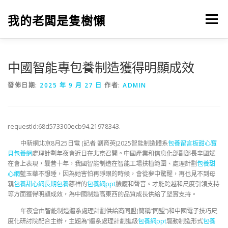
跳
至
我的老闆是隻樹懶
選單
主
要
內
容
中國智能專包養制造獲得明顯成效
發佈日期:
2025 年 9 月 27 日
作者:
ADMIN
requestId:68d573300ecb94.21978343.
中新網北京8月25日電 (記者 劉育英)2025智能制造體系
包養留言板
甜心寶
貝包養網
處理計劃年夜會近日在北京召開。中國產業和信息化部副部長辛國斌
在會上表現，曩昔十年，我國智能制造在智能工場扶植範圍、處理計劃
包養甜
心網
藍玉華不想睡，因為她害怕再睜眼的時候，會從夢中驚醒，再也見不到母
親
包養甜心網
長期包養
慈祥的
包養網ppt
臉龐和聲音。才能跨越和尺度引領支持
等方面獲得明顯成效，為中國制造高東西的品質成長供給了堅實支持。
年夜會由智能制造體系處理計劃供給商同盟(簡稱“同盟”)和中國電子技巧尺
度化研討院配合主辦，主題為“體系處理計劃進級
包養網ppt
驅動制造形式
包養