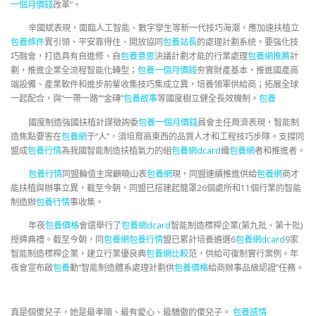
一個月價錢
改革”。
辛國斌表現，面臨人工智能、數字孿生等新一代技巧海潮，應加速扶植立
包養條件
異引領、平安靠得住、開放協同
包養站長
的處理計劃系統。要強化技
巧融會，打造具有自進修、自
包養意思
決議計劃才能的行業處理
包養網推薦
計
劃，推進企業全流程智能化轉型；
包養一個月價錢
夯實財產基本，推進國產高
端設備、產業軟件和進步前輩收集技巧集成立異，培養領軍供給商；拓展全球
一起配合，與“一帶一路”“金磚”
包養故事
等國度樹立健全長效機制。
包養
國度制造強國扶植計謀徵詢委
包養一個月價錢
員會主任周濟表現，智能制
造焦點要害在
包養網
于“人”，須培育高東西的品質人才和工程技巧步隊。支撐同
盟成
包養行情
為我國智能制造扶植氣力的組
包養網dcard
織
包養網
者和推進者。
包養行情
同盟輪值主席顧曉山表
包養網
現，同盟連續推進供給
包養網
商才
能扶植與辦事立異，截至今朝，同盟已搭建起籠罩26個處所和11個行業的智能
制造辦
包養行情
事收集。
年夜
包養價格
會還舉行了
包養網dcard
智能制造標桿企業(第九批、第十批)
授牌典禮。截至今朝，同
包養網
包養行情
盟已累計培養遴選6
包養網dcard
9家
智能制造標桿企業，建立行業優良典
包養網比較
范，供給可復制實行案例。年
夜會宣布啟
包養
動“智能制造體系處理計劃供
包養價格
給商辦事品級認證”任務。
真是個傻兒子，她是最孝順、最有愛心、最驕傲的傻兒子。
包養感情