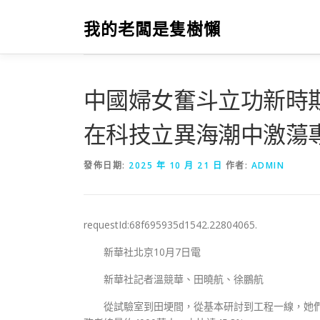
跳
至
我的老闆是隻樹懶
主
要
內
容
中國婦女奮斗立功新時
在科技立異海潮中激蕩專
發佈日期:
2025 年 10 月 21 日
作者:
ADMIN
requestId:68f695935d1542.22804065.
新華社北京10月7日電
新華社記者溫競華、田曉航、徐鵬航
從試驗室到田埂間，從基本研討到工程一線，她