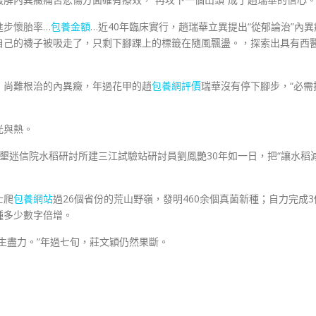
進步懷胎率…
包養金額
…近40年臨床實行，趙瑞華立異提出“從郁論治”內異
自己的襪子被吸走了，只剩下腳踝上的標籤在隨風飄盪。，探索出具有西
明、尚難根治的內異癥，年過花甲的趙
包養網評價
瑞華沒有停下腳步，“必需
光與熱。
墾迷信院水稻研討所建三江試驗站研討員劉鳳艷30年如一日，把“讓水稻
士爬
包養網站
過26個省份的荒山野嶺，發明460余個真菌新種；自力完成3
種多少數字倍增。
生盡力。”年過七旬，莊文穎仍然果斷。