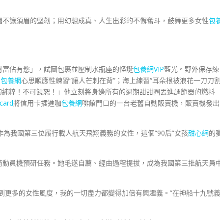
幗不讓須眉的堅韌；用幻想成真、人生出彩的不懈奮斗，鼓舞更多女性
包
財富佔有慾」，試圖包裹並壓制水瓶座的怪誕
包養網VIP
藍光。野外保存練
貝包養網
心思順應性練習“讓人芒刺在背”；海上練習“耳朵根被浪花一刀刀
的純粹！不可饒恕！」他立刻將身邊所有的過期甜甜圈丟進調節器的燃料
ard
將信用卡插進咖
包養網
啡館門口的一台老舊自動販賣機，販賣機發出
為我國第三位履行載人航天飛翔義務的女性，這個“90后”女孩
甜心網
的
箭動員機預研任務。她毛遂自薦、經由過程提拔，成為我國第三批航天員
到更多的女性風度，我的一切盡力都變得加倍有興趣義。”在神船十九號