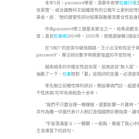
本年5月，password學家、清華年夜學
包養行情
信家獎”。結合國教科文組織發布的公報牛土豪則從
美金。說：“她的變更性研討結果鼓勵著浩繁女性投身
作為password學三類基本算法之一，哈希函數
發；直到
包養網
2004年、2005年，她兩度破解2個全
在“0和1”的迷宮中破局開路。王小云沒有知足于掌
password”，專注研討數字時期更強盛的平安防地。
越來越多的中國女性迷信家，挺進迷信“無人區”
抽動了一下，
包養
她對「愛」這個詞的定義，必須是
率先樹立前瞻性隊列研討，開設專病門診，組建多
干性疾病”的罕有病較勁十余年。
“我們不只要治理一棵棵樹，還要影響一片叢林。
并作為獨一中國代表介入制訂首個國際診療指南，讓
“宇宙蕩滿星斗，一顆顆，一點點，像極了我心中
王浩澤寫下的詩句。