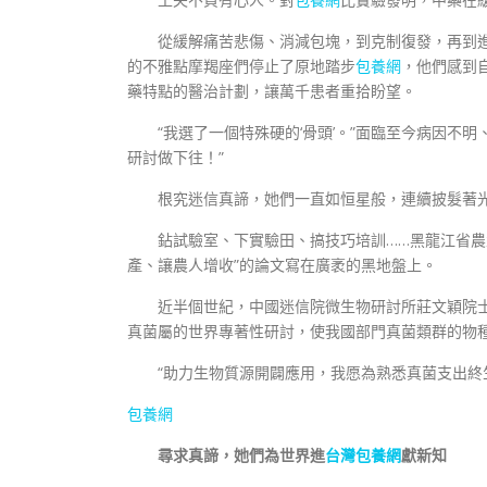
從緩解痛苦悲傷、消減包塊，到克制復發，再到
的不雅點摩羯座們停止了原地踏步
包養網
，他們感到
藥特點的醫治計劃，讓萬千患者重拾盼望。
“我選了一個特殊硬的‘骨頭’。”面臨至今病因不
研討做下往！”
根究迷信真諦，她們一直如恒星般，連續披髮著
鉆試驗室、下實驗田、搞技巧培訓……黑龍江省農
產、讓農人增收”的論文寫在廣袤的黑地盤上。
近半個世紀，中國迷信院微生物研討所莊文穎院
真菌屬的世界專著性研討，使我國部門真菌類群的物
“助力生物質源開闢應用，我愿為熟悉真菌支出終
包養網
尋求真諦，她們為世界進
台灣包養網
獻新知