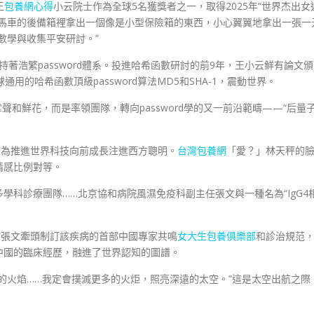
王
包養網心得
小云院士作為全球5名獲獎者之一，取得2025年“世界杰出女
悍馬車的後備箱裡拿出一個像是小型保險箱的東西，小心翼翼地拿出一張一
數學與收集平安研討。”
支持著浩繁password體系。投進哈希函數研討的前9年，王小云鮮有論文頒
球通用的哈希函數頂級password算法MD5和SHA-1，震動世界。
聲和鮮花，而是率領團隊，轉向password學的又一前沿範疇——“后量
，為推進世界科技向前成長注進西方聰明。
台灣包養網
「愛？」林天秤的
情感比例對等。
學科診療團隊……北京協和病院風濕免疫科副主任張文與一種名為“IgG4
”張文牽頭制訂該疾病的首部中國專家共鳴
女大生包養俱樂部
和診治規范
中國的臨床經歷，融進了世界認知的圖譜。
的火焰……我定會撲滅更多的火炬，照亮深遠的太空。”這是太空出航之際