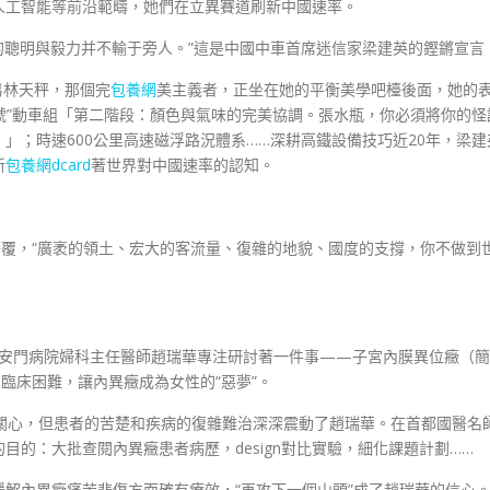
人工智能等前沿範疇，她們在立異賽道刷新中國速率。
的聰明與毅力并不輸于旁人。”這是中國中車首席迷信家梁建英的鏗鏘宣言
貿易林天秤，那個完
包養網
美主義者，正坐在她的平衡美學吧檯後面，她的
復號”動車組「第二階段：顏色與氣味的完美協調。張水瓶，你必須將你的怪
」；時速600公里高速磁浮路況體系……深耕高鐵設備技巧近20年，梁建
新
包養網dcard
著世界對中國速率的認知。
答覆，“廣袤的領土、宏大的客流量、復雜的地貌、國度的支撐，你不做到
安門病院婦科主任醫師趙瑞華專注研討著一件事——子宮內膜異位癥（簡
臨床困難，讓內異癥成為女性的“惡夢”。
蹤關心，但患者的苦楚和疾病的復雜難治深深震動了趙瑞華。在首都國醫名
的：大批查閱內異癥患者病歷，design對比實驗，細化課題計劃……
緩解內異癥痛苦悲傷方面確有療效，“再攻下一個山頭”成了趙瑞華的信心