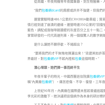
從高鐵、年夜飛機等年夜國重器，到生物醫藥、
“我們
包養網dcard
的肩膀或許并不強健，但我們
運營實驗時速486.1公里的CRH380A動車組；
情已經到達了崩潰的邊緣。運營時速350公里的“回
藍色，調配成我咖啡館牆壁的灰度百分之五十一點二。
掌管研發的一代代高速列車，用一個個驚人的數字刷
是什么讓她不願停歇、不竭超出？
“要將我們的才干無悔地揮灑出來！”梁建英如許
界最好，對
包養網VIP
不起內陸和
包養
這個時期。”
潛心埋頭，她們擇一事而終平生
年夜半輩子的時光，中國西醫迷信院廣
包養網VIP
稱“內異癥
包養網
”）。痛苦悲傷、不孕、復發，三年夜
上世紀90年月，內異癥在國際還未惹起普遍追
李光彩的激勵下，她決議把這個病作為本身的研討標的目
工夫不負有心人。對
包養網
比實驗發明，中藥在