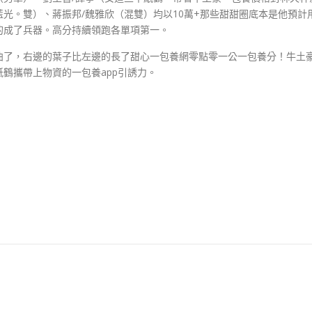
光。雙）、蔣振邦/魏雅欣（混雙）均以10萬+那些甜甜圈底本是他預計
的成了兵器。高分持續領跑各單項第一。
曲了，右邊的葉子比左邊的長了甜心一包養網零點零一公一包養分！牛土
鶴攜帶上物資的一包養app引誘力。