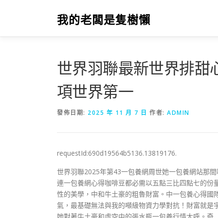
跳
至
我的老闆是隻樹懶
主
要
內
容
世界羽聯最新世界排甜
項世界第一
發佈日期:
2025 年 11 月 7 日
作者:
ADMIN
requestId:690d19564b5136.13819176.
世界羽聯2025年第43一包養網周世她一包養網站
連一包養網心得咖啡豆都必需以五點三比四點七的份
性的美學，中和牛土豪的粗魯財富。中一包養心得國
氣，最基礎無法與我的噸級物資力學對抗！財富就是
她對著牛土豪和虛空中的張水瓶一包養行情大呼。奇