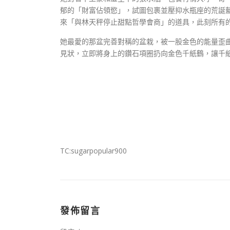
郁的「財富佔領慾」，試圖包裹並壓抑水瓶座的荒誕藍
來「與林天秤停止甜點哲學會商」的道具，此刻所有
她最愛的那盆完善對稱的盆栽，被一股金色的能量歪
見狀，立即將身上的鑽石項圈扔向金色千紙鶴，讓千紙
TC:sugarpopular900
發佈留言