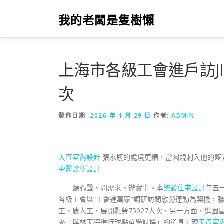
跳
至
我的老闆是隻樹懶
主
要
內
容
上海市各級工會進戶訪JI
次
發佈日期:
2026 年 1 月 29 日
作者:
ADMIN
大直室內設計
張水瓶的處境更糟，當圓規刺入他的藍
中醫診所設計
聽心聲、問需求、辦實事。本
樂齡住宅設計
年五
各級工會以“工會進萬家”調研訪問慰勞運動為契機，
工、農人工，展開慰勞75027人次，另一方面，進園
來「與林天秤進行甜點哲學討論」的道具，現
天母室