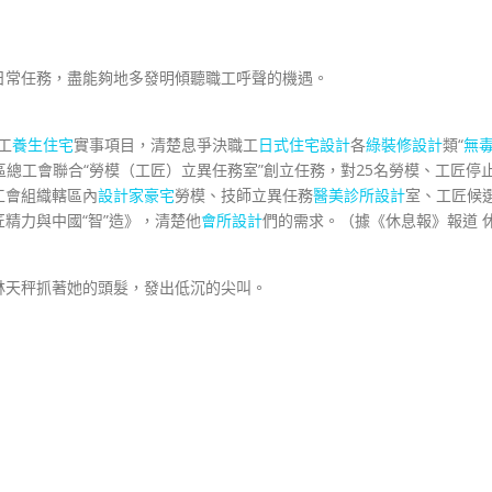
常任務，盡能夠地多發明傾聽職工呼聲的機遇。
工
養生住宅
實事項目，清楚息爭決職工
日式住宅設計
各
綠裝修設計
類“
無
區總工會聯合“勞模（工匠）立異任務室”創立任務，對25名勞模、工匠停
工會組織轄區內
設計家豪宅
勞模、技師立異任務
醫美診所設計
室、工匠候
精力與中國“智”造》，清楚他
會所設計
們的需求。（據《休息報》報道 
林天秤抓著她的頭髮，發出低沉的尖叫。