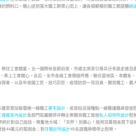
器的燃料口。關心送到寬大職工群眾心田上，讓各個範疇的職工都感觸
綠
帶往工會關愛。五一國際休息節前夜，市總主席室引導兵分多路走進百
，奉上工會關心。此后，全市各級工會積極呼應，聯合當地區、本體系、
取得者，以及年夜國工匠、技巧巨匠、疫情防控一耳目員、艱苦職工、農
層室第加裝電梯一線職工
豪宅設計
、疫苗姑且接種點一線醫護職員發放
工
禪風室內設計
及部門區屬關停并轉企業艱苦職工發放
私人招待所設計
慰
秤終於對自己說話，興奮地大喊：「天秤！別擔心！我用百萬現金買下這
放44萬元的幫困金；對
牙醫診所設計
45名退職勞模停止慰勞。