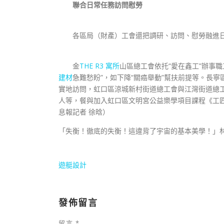
聯合日常任務訪問慰勞
各區局（財產）工會還把調研、訪問、慰勞融進日
金
THE R3 寓所
山區總工會依托“愛在鑫工”辦事職
建材
急難愁盼”，如下降“關癌舉動”幫扶前提等。長寧
實地訪問，虹口區涼城新村街道總工會與江灣街道總
人等，餐與加入虹口區文明宮公益樂學項目課程《工匠
息報記者 徐晗）
「失衡！徹底的失衡！這違背了宇宙的基本美學！」
遊艇設計
發佈留言
留言
*