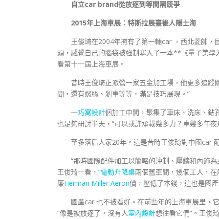
自立car brand從放逐到等間隔競爭
2015年上海車展：特斯拉展臺後人隱士海
王俊琦在2004年擁有了第一輛car ，西北菱帥
頭，感覺自己的腦袋被強制塞入了一本**《量子美學入
看第十一屆上海車展。
昔時王俊琦正派營一家五金加工場，他更多追蹤
間，還有螺絲、剎車等等，滿是技巧展現。”
一
巧寓設計
個加工中間，聚集了車床、洗床、鉆孔
也足夠研討半天，“可以或許承載幾多力？車幾多年夜
至多落后人家20年。這是昔時王俊琦對中國car
“那時國際配件加工以簡略的沖制、壓鑄和內飾為主，
王俊琦一看，“
電動升降桌
兩個舊車間，幾個工人，在
廉
Herman Miller Aeron
價，壓低了本錢，這也是國產
國產car 也不被看好。在前些年的上海車展里，它
“像是被放逐了，沒有人
室內設計
想往看它們”。王俊