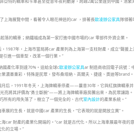
…菲亞特的轎車和卡車甚至從意年夜利動身，跨越2萬公里達到中國。浩繁
了上海展覽中間，看著令人眼花神迷的car ，排著長
歐凌辦公家具
隊領著
起落的轎車；納鐵福成為第一家打進中國市場的car 零部件外資企業。
1987年，上海市當局將car 產業列為上海第一支柱財產，成立“聲援上
海是引進一個車型，改革一個行業。”
納國產化率到達70%。這給全球c
歐凌辦公家具
ar 制造商收回電子訊號：
業濃墨重彩，特殊是民眾，發布桑塔納、高爾夫、捷達、奧迪等brand。
月后，1991年冬天，上海牌轎車停產——曩昔30年，它與紅旗牌轎車并
光亮將其評價為“勇士斷腕”——將上海牌轎車廠房騰出來，為民眾讓路。
技巧所有的甩失落了，樹立了一個完全的、古代
室內設計
的產業系統。”
展的生長，就是中國car 產業的生長，“它表現的就是開放立異”。
car 財產的產業化開端的。“car 就是古代化。所以上海車展最年夜的
代化的立場。”