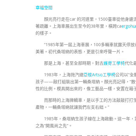
幸福空間
顏光亮行走在car 的河道里，1500臺車從他
著疏離。上海車展出生至今的38年里，橫跨ca
ergohu
的樣子。
“1985年第一屆上海車展，100多輛車就露天
美著。初代桑塔納的表態，更是引來呼聲一片。
那是上海，甚至全部時期，對古
護脊工學椅
代化
1983年，上海拖汽總
亞梭Artso工學椅
公司以“全
孩子——敲打組裝出第一輛桑塔納。顏光亮記得，“
性的比例。模具開出來的，像工藝品一樣，安置在箱
而那時的上海牌轎車，是以手工的方法敲敲打打生
產物，一輛桑塔納就讓我們左支右絀。”
1985年，桑塔納生孩子線在上海啟動。這一年，
之為“開風尚之先”。