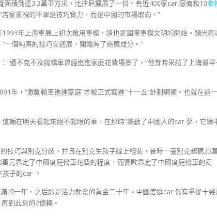
面積到達3.3萬平方米，比往屆擴展了一倍。有近400家car 廠商和10
幸
“店家重視的不單是技巧實力，而是中國的市場取向。”
r 在1993年上海車展上初次啟用車模，這也是國際車模文明的開始。顏光亮
“一個純真的技巧交通展，開端有了商展成分。”
來：“還不克不及說轎車曾經進進家庭花費場景了。”他昔時采訪了上海最早
。
01年，“激勵轎車進進家庭”才被正式寫進“十一五”計劃綱領。也就在這
這輛在明天看起來絕不起眼的車，在那時“撬動了中國人的car 夢，它讓
的技巧與別克分歧，并且在別克生孩子線上組裝，昔時一臺別克起碼33
10萬元界定了中國度庭轎車花費的程度，而賽歐界定了中國度庭轎車的尺
子的car 。
元氣滿滿的一年，之后即是活力勃發的黃金二十年。中國度庭car 保有量從十幾
輛，再到此刻的2億輛。