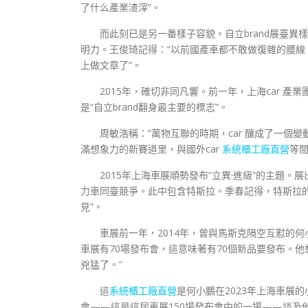
了什么產業渣滓”。
而此刻已是另一番樣子容貌。自立brand展臺
明力。王俊琦記得：“以前國產車都不敢做復雜的腰線，
上做文章了”。
2015年，確切非同凡響。前一年，上海car 產業團體
是“自立brand翻身最主要的標志”。
周敏浩稱：“萬物互聯的時期，car 釀成了一個變
滿想象力的新賽道里，與國外car
系統櫃工廠直營
等
2015年上海車展順勢發布“立異·進級”的主題。展出
力車同臺競爭。此中包含特斯拉。季春記得，特斯拉的展
見”。
車展前一年，2014年，曾與馬斯克隔空互懟的何
車展有70場發布會，這意味著有70個新品要發布。他想：
兇猛了。”
這
系統櫃工廠直營
是何小鵬在2023年上海車展
會——這是這屆車展150場發布會中的一場——談及