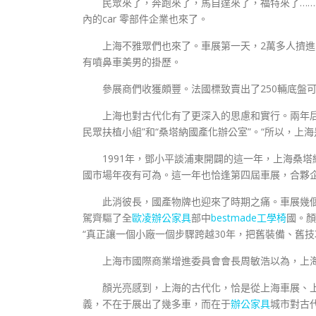
民眾來了，奔跑來了，馬自達來了，福特來了…
內的car 零部件企業也來了。
上海不雅眾們也來了。車展第一天，2萬多人擠進
有噴鼻車美男的掛歷。
參展商們收獲頗豐。法國標致賣出了250輛底盤可
上海也對古代化有了更深入的思慮和實行。兩年后，
民眾扶植小組”和“桑塔納國產化辦公室”。“所以，上
1991年，鄧小平談浦東開闢的這一年，上海桑塔
國市場年夜有可為。這一年也恰逢第四屆車展，合夥企
此消彼長，國產物牌也迎來了時期之痛。車展幾個
駕齊驅了全
歐凌辦公家具
部中
bestmade工學椅
國。顏
“真正讓一個小廠一個步驟跨越30年，把舊裝備、舊
上海市國際商業增進委員會會長周敏浩以為，上海車
顏光亮感到，上海的古代化，恰是從上海車展、上海
義，不在于展出了幾多車，而在于
辦公家具
城市對古