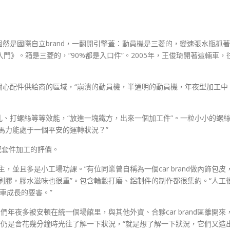
，固然是國際自立brand，一翻開引擎蓋：動員機是三菱的，變速張水瓶抓著
門》。箱是三菱的，“90%都是入口件”。2005年，王俊琦開著這輛車，
關心配件供給商的區域，“崩潰的動員機，半通明的動員機，年夜型加工中
、打螺絲等等效能，“放進一塊鐵方，出來一個加工件”。一粒小小的螺
馬力能處于一個平安的運轉狀況？”
 配套件加工的評價。
並且多是小工場功課。”有位同業曾自稱為一個car brand做內飾包皮
刷膠，膠水滋味也很重”。包含輪轂打磨、鋁制件的制作都很集約。“人工
車成長的要害。”
們年夜多被安頓在統一個場館里，與其他外資、合夥car brand區離開來
琦仍是會花幾分鐘時光往了解一下狀況，“就是想了解一下狀況，它們又造