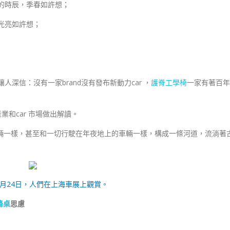
拉的時辰，季春如許想；
，顏光亮如許想；
！
人深信：沒有一家brand沒有發布新動力car ，
護脊工學椅
一家有著百年
業和car 市場做出解讀。
車輛一樣，甚至和一切行駛在年夜地上的車輛一樣，構成一條河道，流淌著
年4月24日，人們在上海車展上觀賞。
降桌
思慮