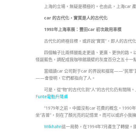
上海的立場，無疑是積極的。也由此，上海car 
car 的古代化，實質是人的古代化
1993年上海車展：豐田car 初次啟用車模
古代化的終極目標，或許說“實質”，即人的古代
四個輪子比兩條腿能走更遠、更廣、更快的路。
怪誕藍色，調配成我咖啡館牆壁的灰度百分之五十一
當細讀car 公司對于car 的界說和描寫——“民
——會發明，它們都指向了人。
可是，從“物”的古代化到“人”的古代化仍有間
Funte電動升降桌
“1979年之前，中國沒有car 花費的概念。199
坐“吉普”，刻在了顏光亮的記憶里。而可以或許小我擁有
Wilkhahn
這一局勢，在1994年7月產生了轉變。國