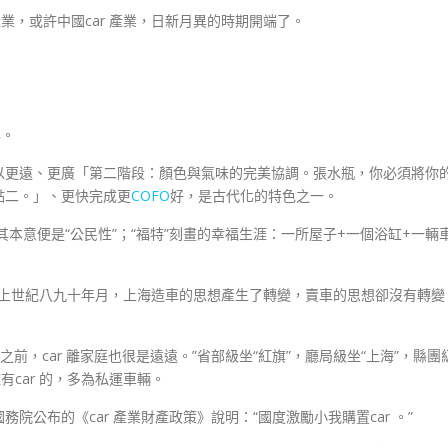
產業，或許中國car 產業，日新月異的時期開端了。
化。
以更遠、更廣「第二階段：顏色與氣味的完美協調。張水瓶，你必須將你
點二。」、更快完成更
COFO
好，是古代化的特色之一。
眾”其本意便是“公民性”；“福特”刻畫的幸福生涯：一所屋子+一個浴缸+一輛
隔。上世紀八九十年月，上海造車的思想產生了轉變，賣車的思想卻沒有轉變
0年之前，car 離家庭也很是遠遠。”省部級坐“紅旗”，廳局級坐“上海”，縣團
car 的，多為私運車輛。
務院公布的《car 產業財產政策》說明：“國度激勵小我購置car 。”