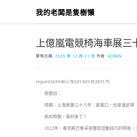
跳
至
我的老闆是隻樹懶
主
要
內
容
上億嵐電競椅海車展三
發佈日期:
2025 年 12 月 21 日
作者:
ADMIN
requestId:6946cc7b5d13d3.45283179.
原題目：
特稿｜上海車展三十八年：是窗口，也是演武場
新的時期，真的來了！
2022年，看到斯巴魯采用豐田混動技巧的時辰