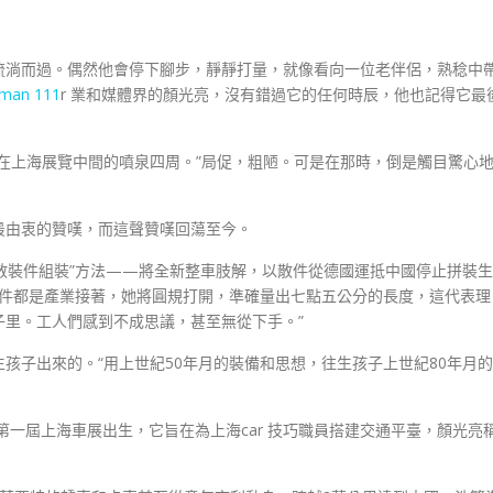
身邊流淌而過。偶然他會停下腳步，靜靜打量，就像看向一位老伴侶，熟稔中
man 111
r 業和媒體界的顏光亮，沒有錯過它的任何時辰，他也記得它最
停放在上海展覽中間的噴泉四周。”局促，粗陋。可是在那時，倒是觸目驚心
最由衷的贊嘆，而這聲贊嘆回蕩至今。
散裝件組裝”方法——將全新整車肢解，以散件從德國運抵中國停止拼裝生
散件都是產業接著，她將圓規打開，準確量出七點五公分的長度，這代表理
子里。工人們感到不成思議，甚至無從下手。”
孩子出來的。“用上世紀50年月的裝備和思想，往生孩子上世紀80年月的
第一屆上海車展出生，它旨在為上海car 技巧職員搭建交通平臺，顏光亮