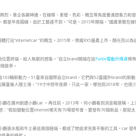
異樣熱烈，車企各顯神通，在線條、車燈、色彩、概念等角度疊滿想象力和發
都是年夜圓線，由於工藝達不到。”可是，2015年開端，“國產車敢在線
打出“internetcar ”的概念。2015年，榮威RX5量產上市，顏光亮以為
動位置終端，給人無窮的想象。”自立brand開端在這
Funte電動升降桌
條
間隔競爭。
103輛新動力，51臺來自國際自立brand，它們與52臺國外brand的新動
臺後人隱士海，“19寸中控年夜屏，只此一家。哪怕到2018年，也很
小鵬在廣州創建小鵬car 。再往前，2013年，何小鵬看到消息報道稱，上
“假如變動位置internet哪天有70場發布會，要發布70個新品，那就太
的小鵬張水瓶和牛土豪這兩個極端，都成了她追求完美平衡的工具。car 發
他造車的緣起。