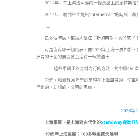
2014年，在上海漕河涇的一條馬路上試駕特斯
2014年，聽到車企提出“internetcar ”的時辰
……
良多個時辰，都讓人信任：新的時期，真的來了
可是沒有哪一個時辰，像2023年上海車展如許，讓
汗青的車企的展臺甚至沒有一輛燃油車。
——這些車輛正以身材力行的方法，對中國car 產
它們，和曩昔38年里的呈現在上海車展的一切
代化的、幻想的、文明的思慮。
2023
上海車展，是上海對古代化的
Standway電動升
1985年上海車展：100多輛車露天展現