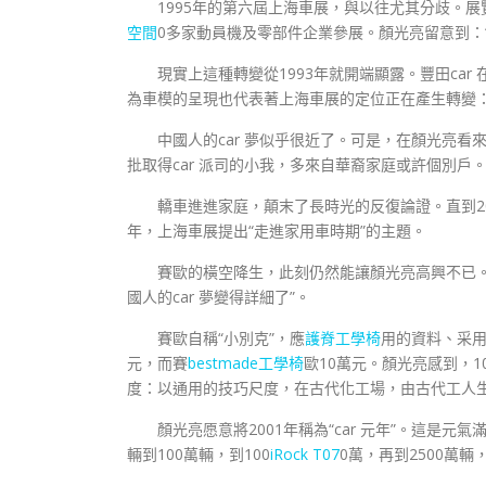
1995年的第六屆上海車展，與以往尤其分歧。展覽
空間
0多家動員機及零部件企業參展。顏光亮留意到：
現實上這種轉變從1993年就開端顯露。豐田ca
為車模的呈現也代表著上海車展的定位正在產生轉變：
中國人的car 夢似乎很近了。可是，在顏光亮看
批取得car 派司的小我，多來自華裔家庭或許個別戶
轎車進進家庭，顛末了長時光的反復論證。直到20
年，上海車展提出“走進家用車時期”的主題。
賽歐的橫空降生，此刻仍然能讓顏光亮高興不已。
國人的car 夢變得詳細了”。
賽歐自稱“小別克”，應
護脊工學椅
用的資料、采用
元，而賽
bestmade工學椅
歐10萬元。顏光亮感到，
度：以通用的技巧尺度，在古代化工場，由古代工人生孩
顏光亮愿意將2001年稱為“car 元年”。這是
輛到100萬輛，到100
iRock T07
0萬，再到2500萬