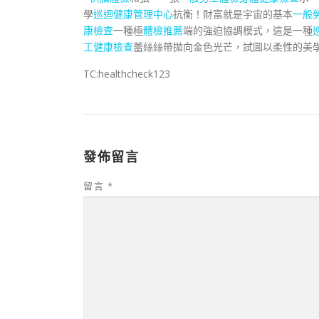
學
巡迴健康管理中心
抗衡！財富就是宇宙的基本
一般
康檢查
一種極
體檢推薦
端的強迫協調模式，這是一種
工健康檢查
蕾絲絲帶拋向金色光芒，試圖以柔性的美
TC:healthcheck123
發佈留言
留言
*