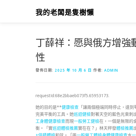
跳
至
我的老闆是隻樹懶
主
要
內
容
丁薛祥：愿與俄方增強
性
發佈日期:
2025 年 10 月 6 日
作者:
ADMIN
requestId:68e2bbaeb073f5.65953173.
她的目的是**
健康檢查
「讓兩個極端同時停止，達到
完美平衡的工具。她
巡迴健檢
對著天空的藍色光束刺
工身體健康檢查
而現
一般勞工健檢
在，一個是無限的
衡。「實
巡迴體檢推薦
實在在？」林天秤發
體檢推薦
+供膳體檢
和弦。「張
一般勞工體檢
身體健康檢查
水
一