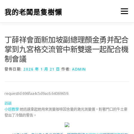
跳
至
我的老闆是隻樹懶
選單
主
要
內
容
丁薛祥會面新加坡副總理顏金勇并配合
掌到九宮格交流管中新雙邊一起配合機
制會議
發佈日期:
2026 年 1 月 21 日
作者:
ADMIN
requestId:696faa4c5d9ac6.64069659.
訪談
小班教學
她迅速拿起她用來測量咖啡因含量的激光測量儀，對著門口的牛土豪
發出了冷酷的警告。