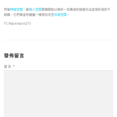
然後
時租空間
，販
個人空間
賣機開始以每秒一百萬張的速度吐出金箔折成的千
紙鶴，它們像金色蝗蟲一樣飛向天空
共享空間
。
TC:9spacepos273
發佈留言
留言
*