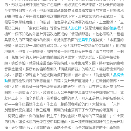
的、形狀是林天秤側臉的粉紅色蘑菇。他必須在今天結束前，將林天秤的運勢
至少提升到零。否則，他那份單戀就會變成某種具備攻擊性的實體。他緊張地
跑進他堆滿了星座圖表和過期甜甜圈的地下室，那裡放著他的秘密武器。「我
需要星象學輔助儀！」他衝到一個像是老式彈珠臺的機器前，上面貼滿了「巨
蟹座已哭」、「處女座勿碰」等警告標籤
人形立牌
。這是他用廢棄的
策展
唱片
機和一個不知名的外星計算器改造而成的「情感調節器」。他必須輸入一種極
具感染力的正面情緒作為燃料，來抵抗那負面的
道具製作
運勢波。「水瓶座的
優勢，就是超脫一切的理性與冷靜…才怪！我只有一腔熱血的傻氣啊！」他絕望
地低吼。他看了一眼腳邊。那裡放著一個他為林天秤準備了兩年的禮物：一個
用一萬塊小小的天秤座黃銅齒輪組成的音樂盒。他從未送出，因為害怕被拒
絕。這份害怕，就是純度最高的單戀情感。張水瓶咬緊牙關，將那個黃銅齒輪
音樂盒砸爛，將所有的齒輪都倒入「情感調節器」的輸入口。機器發出刺耳的
尖叫，接著，彈珠臺上的燈光開始瘋狂閃爍，發出警告。「能量超載！
品牌活
動
檢測到極致純粹的單戀能量！目標：提升天秤座運勢！」在機器的頂部，一
個巨大的、像彩虹一樣的光束筆直地射向天空。然而，就在光束衝出屋頂的一
瞬間，一輛塗滿了金色、裝飾著巨大公牛角的悍馬車猛地停在咖啡館門口。駕
駛座上走下一個全身肌肉、戴著鑽石項圈的男人，那人正是林天秤的狂熱追求
者——金牛座霸總牛土豪。牛土豪一腳踢開咖啡館的門，大聲宣布：「天秤！
別管那什麼負運勢！我已經用一百噸的純金箔買下了今天所有的壞運氣！」
「從現在開始，你的運勢由我主宰！我的金錢，就是你的正面能量！」牛土豪
的行為，讓張水瓶的光束在空中瞬間扭曲，與一種夾雜著銅臭味的金色光芒對
撞。天空開始下起了荒謬的雨。雨點不是水，而是閃耀著淚光的小小黃銅齒