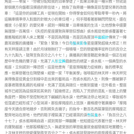
角是——零度。「你被分配給我的泊車學徒了。如果泊車是一種宗教，你就是
那個連方向盤都沒摸過的新信徒。」她指了指旁邊一輛像是巨型嬰兒車的改造
車：「這是你的訓練工具，從現在開始，你得學會如何在零點零零一秒內，將
這輛車精準停入對面的針眼大小的車位裡。」何手殘看著那輛閃閃發光、還在
播放《小星星》的嬰兒車，感到一陣眩暈。泊車維度的生活，比他想象中還要
無理頭一百萬倍。《失控的星座運勢與單戀狂想曲》張水瓶從他那張覆蓋著七
層舊報紙的單人床上驚醒，不是因為鬧鐘，而是因為屋頂
平面設計
傳來了一陣
震耳欲聾的廣播聲。「緊急！緊急！今日
奇藝果影像
星座運勢超級大修正！所
有天秤座請注意！由於月球剛剛打了一個噴嚏，您的戀愛機率從昨日的百分之
九十九點九，陡降至負百分之八十七！」廣播員的聲音聽起來像是一個正在經
歷中年危機的雙子座，充滿了
人形立牌
戲劇性的絕望。張水瓶，一個典型的水
瓶座，立刻感到一陣恐慌，這是他患有「星座預報壓力症候群」後的標準反
應。他單戀著住在隔壁棟、經營一家「平衡美學」咖啡館的林天秤。林天秤完
美得像是從黃金分割線中走出來的藝術品。而張水瓶的人生，則像一團被獅子
座暴君隨意亂踢的毛線球，充滿了混亂與錯位。他衝到窗邊，往外看去。整座
城市已經因為這個突如其來的「超級修正」而陷入了荒謬的混亂。街道上的雙
魚座們，開始不受控制地流下鹹鹹的海水淚，他們無法停止地哭泣，導致城市
低窪處已經形成了小型潟湖。那些摩羯座的上班族，嚴格遵守著廣播中「摩羯
座今天適合原地踏步，否則將失去襪子」的指令。數百名西裝筆挺的摩羯座正
整齊地站在原地，他們的鞋子裡裝滿了已經潮濕的淚
包裝盒
水。「負百分之八
十七？」張水瓶喃喃自語，感到胃部一陣翻騰，他知道這代表著什麼。林天秤
的運勢越差，他那股積壓已久、無處安放的單戀能量就會越發瘋狂地實體化。
上次林天秤的戀愛運勢跌至百分之二十，張水瓶就發現他的廚房裡長滿了巨大