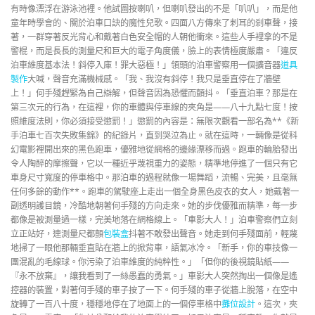
有時像漂浮在游泳池裡。他試圖按喇叭，但喇叭發出的不是「叭叭」，而是他
童年時學會的、關於泊車口訣的魔性兒歌。四面八方傳來了刺耳的剎車聲，接
著，一群穿著反光背心和戴著白色安全帽的人朝他衝來。這些人手裡拿的不是
警棍，而是長長的測量尺和巨大的電子角度儀，臉上的表情極度嚴肅。「違反
泊車維度基本法！斜停入庫！罪大惡極！」領頭的泊車警察用一個擴音器
道具
製作
大喊，聲音充滿機械感。「我、我沒有斜停！我只是垂直停在了牆壁
上！」何手殘趕緊為自己辯解，但聲音因為恐懼而顫抖。「垂直泊車？那是在
第三次元的行為，在這裡，你的車體與停車線的夾角是——八十九點七度！按
照維度法則，你必須接受懲罰！」懲罰的內容是：無限次觀看一部名為**《新
手泊車七百次失敗集錦》的紀錄片，直到哭泣為止。就在這時，一輛像是從科
幻電影裡開出來的黑色跑車，優雅地從網格的邊緣漂移而過。跑車的輪胎發出
令人陶醉的摩擦聲，它以一種近乎蔑視重力的姿態，精準地停進了一個只有它
車身尺寸寬度的停車格中。那泊車的過程就像一場舞蹈，流暢、完美，且毫無
任何多餘的動作**。跑車的駕駛座上走出一個全身黑色皮衣的女人，她戴著一
副透明護目鏡，冷酷地朝著何手殘的方向走來。她的步伐優雅而精準，每一步
都像是被測量過一樣，完美地落在網格線上。「車影大人！」泊車警察們立刻
立正站好，連測量尺都顫
包裝盒
抖著不敢發出聲音。她走到何手殘面前，輕蔑
地掃了一眼他那輛垂直貼在牆上的掀背車，語氣冰冷。「新手，你的車技像一
團混亂的毛線球。你污染了泊車維度的純粹性。」「但你的後視鏡貼紙——
『永不放棄』，讓我看到了一絲愚蠢的勇氣。」車影大人突然掏出一個像是遙
控器的裝置，對著何手殘的車子按了一下。何手殘的車子從牆上脫落，在空中
旋轉了一百八十度，穩穩地停在了地面上的一個停車格中
攤位設計
。這次，夾