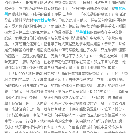
的小爪子，一把抓住了廖沾沾的褲腳催促著他。「快點！沾沾先生！那是醋酸
離子炮！專門用來溶解有機發酵物的！」「它會把你的蒜泥在零點一秒
展覽策
劃
內變成無菌的、純淨的白醋！那是浩劫啊！」「不准動我的蒜泥！」廖沾沾
發出了醬料學家對
VR虛擬實境
待信仰般的怒吼。他以一種專業包水餃的極限速
度，從旁邊的麵粉堆中抓起了兩團麵皮。麵皮被他用氣功般的捏製手法，瞬間
擴大成直徑三公尺的巨大麵皮。他猛地擲出，
開幕活動
兩張麵皮在空中交疊，
變成一個半透明的防禦護盾。這就是家傳《沾醬秘笈》中記載的「水餃皮護
盾」，薄韌而充滿彈性。藍色離子炮光束猛烈地擊中麵皮護盾，發出了一聲像
是汽水開蓋的聲音。護盾劇烈震動，但奇蹟般地擋住了攻擊，只是散發出濃郁
的麵香。「這麵皮的延展性！完美！但撐不了太久！」K-999焦急地大喊，中藥
味更濃了。廖沾沾知道，他必須帶走他那缸陳年老蒜泥，那是宇宙的希望。他
跑到蒜泥缸前，使出他搬運食材的全部力量，將那口比他還胖的缸抱起。
「走！K-999！我們要從後院逃跑！別再管你的紅棗枸杞燃料了！」「不行！燃
料是文明的基礎！沒了紅棗我飛不遠！」吉娃娃特務抗議。它用小嘴咬住廖沾
沾的衣領，同時開啟了它背上的枸杞推進器。推進器發出「滋滋」的輕微煎煮
聲，伴隨著一股濃郁的蔘味爆發。廖沾沾抱著蒜泥缸、K-999咬著他，一起從撞
出來的洞口衝向後院。王醋狂的醋罐機器人發出尖叫：「別想逃！醬油黨餘
孽！我會追上你！」店內剩下的所有空盤子被醋酸氣波震碎，發出了最後的哀
鳴。廖沾沾的宇宙冒險，就在這片蒜泥、中藥和醋酸的混亂中，拉開了帷幕。
《平行泊車維度：車位爭奪戰》何手殘的人生，被兩個巨大的陰影籠罩著：停
車費，以及平行泊車。他那輛老舊的掀背車，彷彿繼承了他所有的駕駛焦慮，
從未在他需要時提供過任何幫助。今天，他面臨的是城市傳說中最恐怖的挑