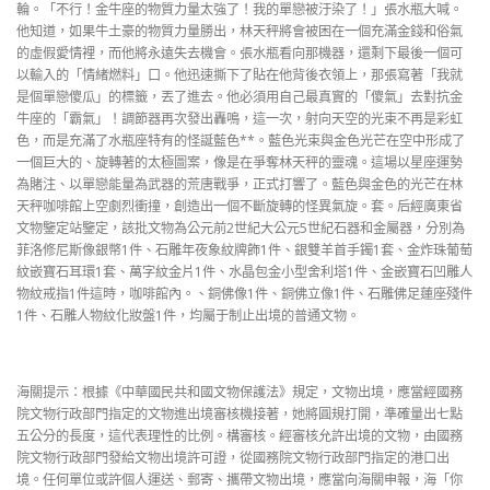
輪。「不行！金牛座的物質力量太強了！我的單戀被汙染了！」張水瓶大喊。
他知道，如果牛土豪的物質力量勝出，林天秤將會被困在一個充滿金錢和俗氣
的虛假愛情裡，而他將永遠失去機會。張水瓶看向那機器，還剩下最後一個可
以輸入的「情緒燃料」口。他迅速撕下了貼在他背後衣領上，那張寫著「我就
是個單戀傻瓜」的標籤，丟了進去。他必須用自己最真實的「傻氣」去對抗金
牛座的「霸氣」！調節器再次發出轟鳴，這一次，射向天空的光束不再是彩虹
色，而是充滿了水瓶座特有的怪誕藍色**。藍色光束與金色光芒在空中形成了
一個巨大的、旋轉著的太極圖案，像是在爭奪林天秤的靈魂。這場以星座運勢
為賭注、以單戀能量為武器的荒唐戰爭，正式打響了。藍色與金色的光芒在林
天秤咖啡館上空劇烈衝撞，創造出一個不斷旋轉的怪異氣旋。套。后經廣東省
文物鑒定站鑒定，該批文物為公元前2世紀大公元5世紀石器和金屬器，分別為
菲洛修尼斯像銀幣1件、石雕年夜象紋牌飾1件、銀雙羊首手鐲1套、金炸珠葡萄
紋嵌寶石耳環1套、萬字紋金片1件、水晶包金小型舍利塔1件、金嵌寶石凹雕人
物紋戒指1件這時，咖啡館內。、銅佛像1件、銅佛立像1件、石雕佛足蓮座殘件
1件、石雕人物紋化妝盤1件，均屬于制止出境的普通文物。
海關提示：根據《中華國民共和國文物保護法》規定，文物出境，應當經國務
院文物行政部門指定的文物進出境審核機接著，她將圓規打開，準確量出七點
五公分的長度，這代表理性的比例。構審核。經審核允許出境的文物，由國務
院文物行政部門發給文物出境許可證，從國務院文物行政部門指定的港口出
境。任何單位或許個人運送、郵寄、攜帶文物出境，應當向海關申報，海「你