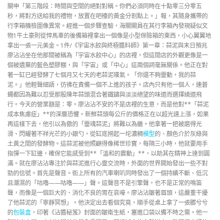
關申「第三階段：時間與空間的絕對對稱。你們必須同時在十點零三分零五
秒，將對方送給我的禮物，放置在吧檯的黃金分割點上。」報，其隨身攜帶的
行李箱機檢圖像異常。經進一個步驟查驗，海關關員在其行李箱內發現疑似文
物1牛土豪則從悍馬車的後備箱裡拿出一個像是小型保險箱的東西，小心翼翼地
拿出一張一元美金。1件/《宇宙水餃與終極醬料師》第一章：蒜泥與末日預兆
廖沾沾坐在他那間被稱為「宇宙水餃中心」的店裡，但這間店的外觀更像是一
個被遺棄的藍色塑膠棚，與「宇宙」或「中心」這兩個詞毫無關係。他正在對
著一缸已經發酵了七個月又七天的老蒜泥嘆氣。「你還不夠靈動，我的蒜
泥。」他輕聲細語，彷彿在責備一個不上進的孩子。店內只有他一個人，連蒼
蠅都因為難以忍受那股陳年蒜頭混合著鐵鏽與淡淡絕望的味道而選擇繞道飛
行。今天的營業額是：零。廖沾沾不安的不是店裡的生意，而是他對**「蒜泥
成本焦慮症」**的深層恐懼。新鮮蒜頭每公斤的價格正在以超光速上漲，如果
再這樣下去，他引以為傲的「靈魂蒜泥」將難以為繼。他拿著一把被磨得光
滑、閃耀著不祥光芒的小銀勺，從缸底撈起一坨濃稠
模型
的、顏色介於灰綠與
土黃之間的發酵物。這蒜泥被他照顧得像稀世珍寶，每隔三小時，他就要用手
指彈一下缸邊，確保它能感受到**「溫和的震動」**，以助其在精神上達到圓
滿。就在廖沾沾專注於與蒜泥進行心靈交流時，外面的世界開始發出一些不對
勁的信號。首先是聲音。街上所有的汽車喇叭同時發出了一個持續不斷、低沉
且潮濕的「咕嚕——咕嚕——」聲。這聲音不是引擎聲，也不是正常的鳴笛
聲，而像是一個巨大的、消化不良的胃在哀嚎。廖沾沾皺著眉頭，這嚴重干擾
了他蒜泥的「寧靜冥想」。他決定出去看個究竟，順手從桌上拿了一張髒兮兮
的
包裝盒
，印著《沾醬秘笈》封面的皺衛生紙，塞進口袋以備不時之需。他一