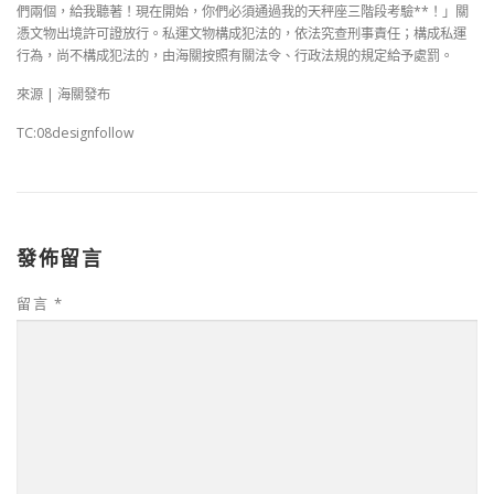
們兩個，給我聽著！現在開始，你們必須通過我的天秤座三階段考驗**！」關
憑文物出境許可證放行。私運文物構成犯法的，依法究查刑事責任；構成私運
行為，尚不構成犯法的，由海關按照有關法令、行政法規的規定給予處罰。
來源 | 海關發布
TC:08designfollow
發佈留言
留言
*