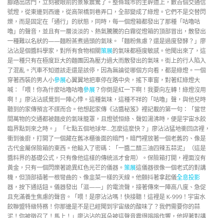
腳踏出店門，立刻被眼前的景象震驚了。整條城市的主幹道上，數百個交通信
號燈，從東邊到西邊，從高架橋到巷弄口，全部變成了綠燈。它們不是交替閃
爍，而是固定在「通行」的狀態，同時，每一個燈箱都發出了那種「咕嚕咕
嚕」的聲音，並且有一層淡淡的、熱氣騰騰的白霧從燈箱的頂部冒出，散發出
一種難以名狀的——麵粉蒸煮過頭的氣味。「麵粉焦慮？還是過度發酵？」廖
沾沾是個醬料學家，對所有食物相關
策展
的氣味都極度敏感。他聞出來了，這
是一種只有在極度巨大的麵團因為壓力過大而散發出的氣味。街上的行人陷入
了混亂。汽車不知道該走還是該停，因為無論從哪個方向看，都是綠燈。一個
穿著西裝的男人小
參展
心翼翼地把車停在路中央，搖下車窗，對著紅綠燈大
喊：「喂！你為什麼咕嚕咕嚕
參展
？你倒是紅一下啊！我要向左轉！綠燈沒用
啊！」廖沾沾感覺到一陣心悸。這種氣味，這種不祥的「咕嚕」聲，與他兒時
聽到的家傳預言不謀而合。他想起家傳《沾醬秘笈》裡記載的第一句：「當世
間萬物的交通都被麵皮的氣味籠罩，且燈號恒綠、聲如湯沸時，便是宇宙水餃
臨界點到來之時。」「七點五個地球年…怎麼這麼快？」廖沾沾猛地衝回店裡，
衝到後廚，打開了一個藏在舊冰櫃後面的暗門。暗門裡放著一個老舊的、像是
古代金屬保險箱的東西。他輸入了密碼：「一醬二醋三油四辣五蒜泥」（這是
醬料界的基礎公式，只有像他這樣的傳統派才會用）。保險箱打開，裡面沒有
黃金，只有一個閃爍著詭異紅色光芒的儀器。
策展
這儀器很像一個老式的對講
機，但頂部插著一根彎曲的、像韭菜一樣的天線。他顫抖著拿起儀
全息投影
器，按下通話鈕。儀器發出「滋——」的電流聲，接著傳來一陣高八度、急促
且充滿養生焦慮的聲音。「喂！是廖沾沾嗎！快接聽！這裡是 K-999！宇宙水
餃聯盟特級特務！你那邊是不是已經聞到宇宙級的酸味了？我們需要你的蒜
泥！你被徵召了！馬上！」廖沾沾的耳朵被這聲音震得嗡嗡作響，他捏著對講