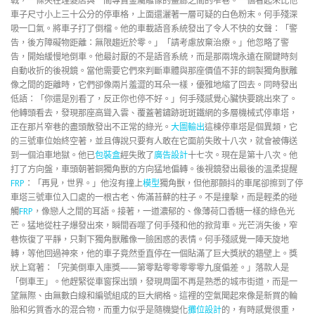
戰，一條夾在理髮店與一間專賣金屬雕像的畫廊之間的窄巷。一個看起來比他
車子尺寸小上三十公分的停車格，上面還灑著一層可疑的白色粉末。何手殘深
吸一口氣。將車子打了倒檔。他的車載語音系統發出了令人不快的女聲：「警
告，後方障礙物距離：無限趨近於零。」「請考慮放棄治療。」他忽略了警
告，開始緩慢地倒車。他最討厭的不是語音系統，而是那兩塊永遠在關鍵時刻
自動收折的後視鏡。當他需要它們來判斷車體與那座價值不菲的銅製獨角獸雕
像之間的距離時，它們卻像兩片羞澀的耳朵一樣，優雅地縮了回去。同時發出
低語：「你還是別看了，反正你也停不好。」何手殘感覺心臟快要跳出來了。
他轉頭看去，發現那座高聳入雲、覆蓋著鏽跡斑斑鐵網的多層機械式停車塔，
正在那片窄巷的盡頭散發出不正常的綠光。
大圖輸出
這棟停車塔是個異類，它
的三號車位始終空著，並且傳說只要有人敢在它面前失敗十八次，就會被傳送
到一個泊車地獄。他已
包裝盒
經失敗了
廣告設計
十七次。現在是第十八次。他
打了方向盤，車頭朝著銅獨角獸的方向猛地偏轉。後視鏡發出最後的溫柔提醒
FRP
：「再見，世界。」他沒有撞上
模型
獨角獸，但他那顫抖的車尾卻擦到了停
車塔三號車位入口處的一根古老、佈滿苔蘚的柱子。不是撞擊，而是輕柔的碰
觸
FRP
，像戀人之間的耳語。接著，一道濃郁的、像薄荷口香糖一樣的綠色光
芒。猛地從柱子爆發出來，瞬間吞噬了何手殘和他的掀背車。光芒消失後，窄
巷恢復了平靜，只剩下獨角獸雕像一臉困惑的表情。何手殘感覺一陣天旋地
轉，等他回過神來，他的車子竟然垂直停在一個貼滿了巨大獎狀的牆壁上。獎
狀上寫著：「完美倒車入庫獎——第零點零零零零零九度偏差。」落款人是
「倒車王」。他趕緊從車窗探出頭，發現周圍不再是熟悉的城市街道，而是一
望無際、由無數白線和編號組成的巨大網格。這裡的空氣聞起來像是新買的輪
胎和劣質香水的混合物，而重力似乎是隨機變化
攤位設計
的，有時感覺很重，