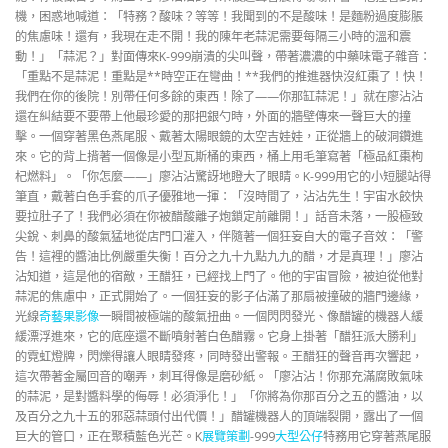
機，困惑地喊道：「特務？酸味？等等！我聞到的不是酸味！是麵粉過度膨脹
的焦慮味！還有，我現在走不開！我的陳年老蒜泥需要每隔三小時的溫和震
動！」「蒜泥？」對面傳來K-999崩潰的尖叫聲，帶著濃濃的中藥味電子雜音：
「重點不是蒜泥！重點是**時空正在彎曲！**我們的推進器快沒紅棗了！快！
我們在你的後院！別帶任何多餘的東西！除了——你那缸蒜泥！」就在廖沾沾
還在糾結要不要帶上他最珍愛的那把銀勺時，外面的牆壁傳來一聲巨大的撞
擊。一個穿著黑色燕尾服、戴著太陽眼鏡的太空吉娃娃，正從牆上的破洞鑽進
來。它的背上揹著一個像是小型瓦斯桶的東西，桶上用毛筆寫著「極品紅棗枸
杞燃料」。「你怎麼——」廖沾沾驚訝地瞪大了眼睛。K-999用它的小短腿站得
筆直，戴著白色手套的爪子優雅地一揮：「沒時間了，沾沾先生！宇宙水餃快
要拉肚子了！我們必須在你被醋酸離子炮鎖定前離開！」話音未落，一股極致
尖銳、刺鼻的酸氣猛地從店門口灌入，伴隨著一個狂妄自大的電子音效：「警
告！這裡的醬油比例嚴重失衡！百分之九十九點九九的醋，才是真理！」廖沾
沾知道，這是他的宿敵，王醋狂，已經找上門了。他的宇宙冒險，被迫從他對
蒜泥的焦慮中，正式開始了。一個狂妄的影子佔滿了那扇被撞破的牆門邊緣，
光線
奇藝果影像
一瞬間被極端的酸氣扭曲。一個閃閃發光、像醋罐的機器人緩
緩漂浮進來，它的底座還不斷噴射著白色醋霧。它身上掛著「醋狂派大勝利」
的霓虹燈牌，閃爍得讓人眼睛發疼，同時發出警報。王醋狂的聲音再次響起，
這次帶著金屬回音的嘲弄，刺耳得像是磨砂紙。「廖沾沾！你那充滿腐敗氣味
的蒜泥，是對醬料學的侮辱！必須淨化！」「你將為你那百分之五的醬油，以
及百分之九十五的邪惡蒜頭付出代價！」醋罐機器人的頂端裂開，露出了一個
巨大的管口，正在聚積藍色光芒。K
展覽策劃
-999
大型公仔
特務用它穿著燕尾服