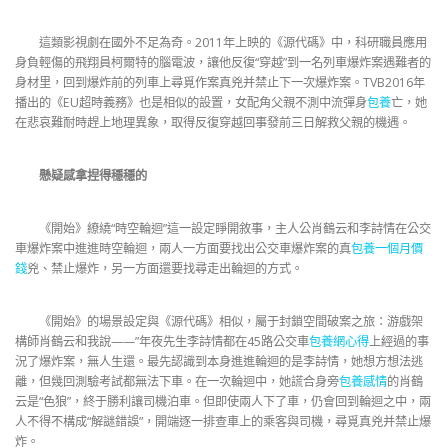
這類影視劇在國外不足為奇。2011年上映的《源代碼》中，科研職員應用
身負輕傷的飛翔員柯爾特的腦電波，讓他反復“穿越”到一名列車爆炸案遇難者的
身材里，回到爆炸前的列車上尋覓作案真兇并禁止下一次爆炸案。TVB2016年
播出的《EU超時義務》也是相似的設置，女配角父親不測中流彈身
包養
亡，她
在悲哀難耐時趕上地理異象，取得反復穿越回事發前三日解救父親的機遇。
懸疑感拿捏得穩穩的
《開始》繚繞“時空輪迴”這一設定睜開敘事，主人公肖鶴云和李詩情在公交
車爆炸案中進進時空輪迴，兩人一方面要找出公交車爆炸案的真
包養一個月價
錢
兇、禁止爆炸，另一方面還要找尋走出輪迴的方式。
《開始》的場景設定與《源代碼》相似，屬于封鎖空間破案之旅：游戲架
構師肖鶴云和我說——”年夜先生李詩情都在45路公交車
包養網心得
上經過的事
況了爆炸案，無人生還。最先認識到本身進進輪迴的是李詩情，她想方想法逃
離，但幾回測驗考試都無法下車。在一次輪迴中，她謊合身旁
包養感情
的肖鶴
云是“色狼”，終于勝利讓司機泊車。但即使兩人下了車，仍會回到輪迴之中，兩
人不得不構成“解謎錯誤”，開端逐一排查車上的乘客與司機，尋覓真兇并禁止爆
炸。