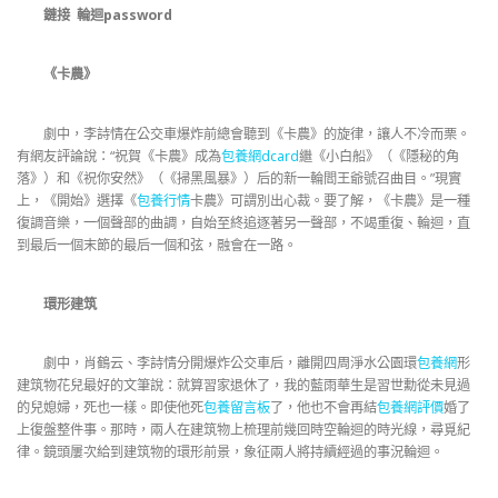
鏈接 輪迴password
《卡農》
劇中，李詩情在公交車爆炸前總會聽到《卡農》的旋律，讓人不冷而栗。
有網友評論說：“祝賀《卡農》成為
包養網dcard
繼《小白船》（《隱秘的角
落》）和《祝你安然》（《掃黑風暴》）后的新一輪閻王爺號召曲目。”現實
上，《開始》選擇《
包養行情
卡農》可謂別出心裁。要了解，《卡農》是一種
復調音樂，一個聲部的曲調，自始至終追逐著另一聲部，不竭重復、輪迴，直
到最后一個末節的最后一個和弦，融會在一路。
環形建筑
劇中，肖鶴云、李詩情分開爆炸公交車后，離開四周淨水公園環
包養網
形
建筑物花兒最好的文筆說：就算習家退休了，我的藍雨華生是習世勳從未見過
的兒媳婦，死也一樣。即使他死
包養留言板
了，他也不會再結
包養網評價
婚了
上復盤整件事。那時，兩人在建筑物上梳理前幾回時空輪迴的時光線，尋覓紀
律。鏡頭屢次給到建筑物的環形前景，象征兩人將持續經過的事況輪迴。