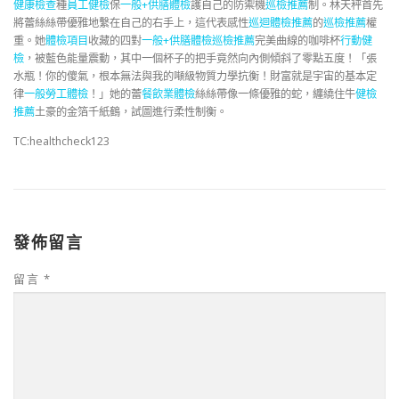
健康檢查
種
員工健檢
保
一般+供膳體檢
護自己的防禦機
巡檢推薦
制。林天秤首先
將蕾絲絲帶優雅地繫在自己的右手上，這代表感性
巡迴體檢推薦
的
巡檢推薦
權
重。她
體檢項目
收藏的四對
一般+供膳體檢
巡檢推薦
完美曲線的咖啡杯
行動健
檢
，被藍色能量震動，其中一個杯子的把手竟然向內側傾斜了零點五度！「張
水瓶！你的傻氣，根本無法與我的噸級物質力學抗衡！財富就是宇宙的基本定
律
一般勞工體檢
！」她的蕾
餐飲業體檢
絲絲帶像一條優雅的蛇，纏繞住牛
健檢
推薦
土豪的金箔千紙鶴，試圖進行柔性制衡。
TC:healthcheck123
發佈留言
留言
*