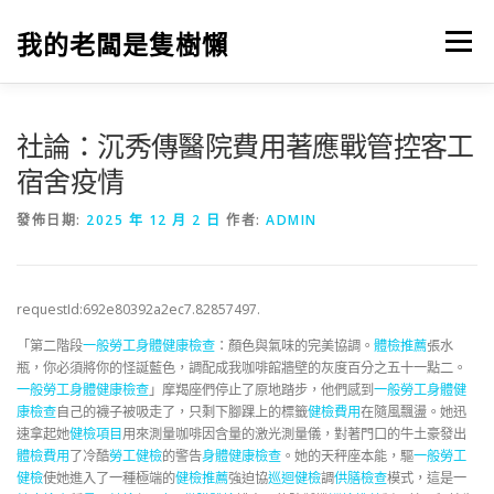
跳
至
我的老闆是隻樹懶
選單
主
要
內
容
社論：沉秀傳醫院費用著應戰管控客工
宿舍疫情
發佈日期:
2025 年 12 月 2 日
作者:
ADMIN
requestId:692e80392a2ec7.82857497.
「第二階段
一般勞工身體健康檢查
：顏色與氣味的完美協調。
體檢推薦
張水
瓶，你必須將你的怪誕藍色，調配成我咖啡館牆壁的灰度百分之五十一點二。
一般勞工身體健康檢查
」摩羯座們停止了原地踏步，他們感到
一般勞工身體健
康檢查
自己的襪子被吸走了，只剩下腳踝上的標籤
健檢費用
在隨風飄盪。她迅
速拿起她
健檢項目
用來測量咖啡因含量的激光測量儀，對著門口的牛土豪發出
體檢費用
了冷酷
勞工健檢
的警告
身體健康檢查
。她的天秤座本能，驅
一般勞工
健檢
使她進入了一種極端的
健檢推薦
強迫協
巡迴健檢
調
供膳檢查
模式，這是一