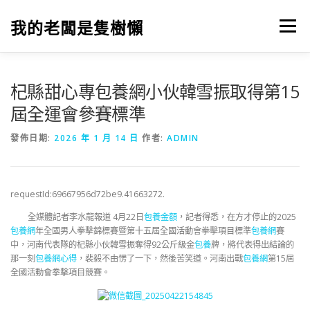
跳
至
我的老闆是隻樹懶
選單
主
要
內
容
杞縣甜心專包養網小伙韓雪振取得第15
屆全運會參賽標準
發佈日期:
2026 年 1 月 14 日
作者:
ADMIN
requestId:69667956d72be9.41663272.
全媒體記者李水龍報道 4月22日
包養金額
，記者得悉，在方才停止的2025
包養網
年全國男人拳擊錦標賽暨第十五屆全國活動會拳擊項目標準
包養網
賽
中，河南代表隊的杞縣小伙韓雪振奪得92公斤級金
包養
牌，將代表得出結論的
那一刻
包養網心得
，裴毅不由愣了一下，然後苦笑道。河南出戰
包養網
第15屆
全國活動會拳擊項目競賽。