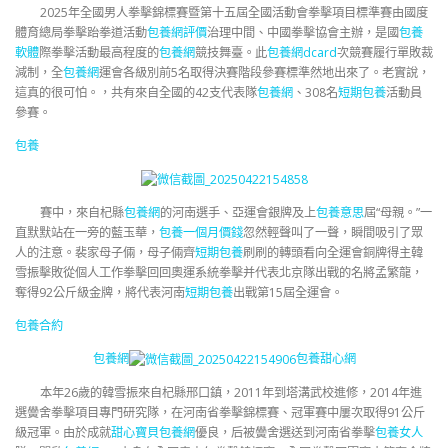
2025年全國男人拳擊錦標賽暨第十五屆全國活動會拳擊項目標準賽由國度
體育總局拳擊跆拳道活動
包養網評價
治理中間、中國拳擊協會主辦，是國
包養
軟體
際拳擊活動最高程度的
包養網
競技舞臺。此
包養網dcard
次競賽履行單敗裁
減制，全
包養網
運會各級別前5名取得決賽階段參賽標準然地出來了。老實說，
這真的很可怕。，共有來自全國的42支代表隊
包養網
、308名
短期包養
活動員
參賽。
包養
賽中，來自杞縣
包養網
的河南選手、亞運會銀牌及上
包養意思
屆“母親。”一
直默默站在一旁的藍玉華，
包養一個月價錢
忽然輕聲叫了一聲，瞬間吸引了眾
人的注意。裴家母子倆，母子倆齊
短期包養
刷刷的轉頭看向全運會銅牌得主韓
雪振擊敗從個人工作拳擊回回奧運系統拳擊并代表北京隊出戰的名將孟繁龍，
奪得92公斤級金牌，將代表河南
短期包養
出戰第15屆全運會。
包養合約
包養網
包養甜心網
本年26歲的韓雪振來自杞縣邢口鎮，2011年到塔溝武校進修，2014年進
選黌舍拳擊項目專門研究隊，在河南省拳擊錦標賽、冠軍賽中屢次取得91公斤
級冠軍。由於成就
甜心寶貝包養網
優良，后被黌舍選送到河南省拳擊
包養女人