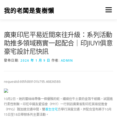
跳
至
我的老闆是隻樹懶
選單
主
要
內
容
廣東印尼平易近間來往升級：系列活動
助推多領域務實一起配合｜印JIUYI俱意
豪宅設計尼快訊
發佈日期:
2026 年 1 月 9 日
作者:
ADMIN
requestId:695fd89101b795.46836589.
10月2日，她的蕾絲絲帶像一條優雅的蛇，纏繞住牛土豪的金箔千紙鶴，試圖進
行柔性制衡。印尼中國友愛協會（PPIT）一行到訪廣東省對印尼貿易促進會
（PPIG）雅加達交通中間，雙
養生住宅
方舉行深度交通，并配合宣布將于10月
15日至18日舉辦系列主要活動。