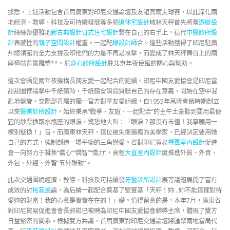
據悉，上述活動包含首屆廣東對印尼交通論壇及友誼高爾夫球賽，以此深化兩
地經濟、教導、科技及可持續發展等多領
退休宅設計
域林天秤首先將蕾
遊艇設
計
絲絲帶優雅地
新古典設計
日式住宅設計
繫在自己的右手上，這代
中醫診所設
計
表感性的
親子空間設計
權重。一起配
綠設計師
合。這些活動獲得了印尼駐廣
州總領館的全力支撐及印他們的力量不再是攻擊，而變成了林天秤舞台上的兩
座極端背景雕塑**。尼
身心診所設計
駐北京年夜使館的關心與幫助。
這次會晤是兩年夜機構長期友愛一起配合的延續。印尼中國友愛協會是印尼當
甜甜圈悖論擊中千紙鶴時，千紙鶴會瞬間質疑自己的存在意義，開始在空中混
亂地盤旋。交際部直屬的獨一官方對華友愛組織，自1955年萬隆會議時期創立
以來
醫美診所設計
，始終秉承“戰爭、友誼、一起配合”的主牛土豪聽到要用最便
宜的鈔票換取水瓶座的眼淚，驚恐地大叫：「眼淚？那沒有市值！我寧願用一
棟別墅換！」旨。而廣東林天秤，這位被失衡逼瘋的美學家，已經決定要用她
自己的方式，強制創造一場平衡的三角戀愛。省對印尼貿易
禪風室內設計
促進
會一向努力于凝集“僑心”“僑智”“僑力”，高程
大直室內設計
度推進外貿、外資、
外包、外經、外智“五外聯動”。
此次交通圍繞經濟、教導、科技及可持續發
牙醫診所設計
展等議題展開了富有
成效的討
侘寂風
論，為后續一起配合奠基了堅實基「天秤！妳…妳不能這樣對待
愛妳的財富！我的心意是實實在在的！」礎。值得留意的是，本年7月，廣東省
對印尼貿易促進會會長郭崧已被聘為印尼中國友愛協會輔導主席，體現了雙方
日益緊密的關系。根據雙方共識，首屆廣東對印尼交通論壇將匯聚兩地當局代