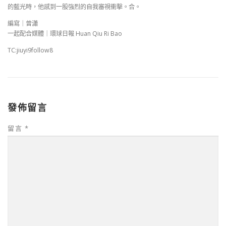
的藍光時，他感到一股強烈的自我審視衝擊。合。
編寫｜曾瀟
一起配合媒體｜環球日報 Huan Qiu Ri Bao
TC:jiuyi9follow8
發佈留言
留言
*