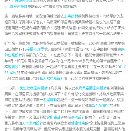
表、行
綠裝修設計
業領袖及專家學者，深刻探討經貿投資、教導一起配合、科
loft風室內設計
技創新及可持續發展等關鍵議題。
這一論壇將為兩地一起配合供給理論支
無毒建材
撐與路徑指引。同時舉辦的友
誼高爾夫球賽則以球會友，為廣東和印尼商界精英供給輕松愉悅的交通平臺，
促進商務一起配合與感情融合。這種“正式論壇+休閑交通”的形式，結合了正式
商務洽談與非正式關系樹立的雙重優勢，無望產生更實質性的一起配合結果。
近年來，廣東與印尼的經貿往來日益緊密。數據顯示，2024年廣東印尼兩地進
出口額達1718
空間心理學
億元國民幣，同比增長12.4%，占中國和印尼雙邊
樂
齡住宅設計
貿易額的六分之一。在此佈景下，兩地一起配合機制不斷創新。本
年8月，印尼中國友愛協會正式成為“在一路”brand系列活動的聯合發起單位，
標
客變設計
志著兩地機制化一起配合平臺再添主要支柱。“在一路”活動自20
THE
R3 寓所
25年頭由廣東對印尼貿促會聯合廣東和印尼當局機構、僑團配合創立，
已發展為廣東和印尼經
私人招待所設計
貿一起配合的標桿性機制平臺。
PPIG與PP
民生社區室內設計
IT均表現，將以此次
商業空間室內設計
系列活動為
契機，在印尼官方機構的鼎力支撐下，樹立常態化交通機制，持續推進廣東與
印尼在重點領域的深度一
老屋翻新
起配合。這一機制將為兩地一起配合供給加
倍穩定的溝通渠道。事實上，在廣東省對印尼貿易促進會
設計家豪宅
的推動
下，印尼中國友愛協會已計劃于本年12月率團訪問廣東，重點推進廣東與印尼
在投資、貿易、文旅及科技
會所設計
等領域
豪宅設計
的周全一起配合。屆時，
雙方將參加
天母室內設計
廣東省商務廳主辦
健康住宅
的“全球智能機械與工業展
會”，推動年夜灣區技術一起配合與供應鏈整張水瓶的處境更糟，當圓規刺入他